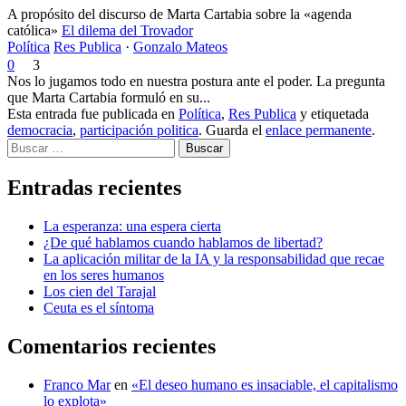
A propósito del discurso de Marta Cartabia sobre la «agenda
católica»
El dilema del Trovador
Política
Res Publica
·
Gonzalo Mateos
0
3
Nos lo jugamos todo en nuestra postura ante el poder. La pregunta
que Marta Cartabia formuló en su...
Esta entrada fue publicada en
Política
,
Res Publica
y etiquetada
democracia
,
participación politica
. Guarda el
enlace permanente
.
Buscar
Entradas recientes
La esperanza: una espera cierta
¿De qué hablamos cuando hablamos de libertad?
La aplicación militar de la IA y la responsabilidad que recae
en los seres humanos
Los cien del Tarajal
Ceuta es el síntoma
Comentarios recientes
Franco Mar
en
«El deseo humano es insaciable, el capitalismo
lo explota»