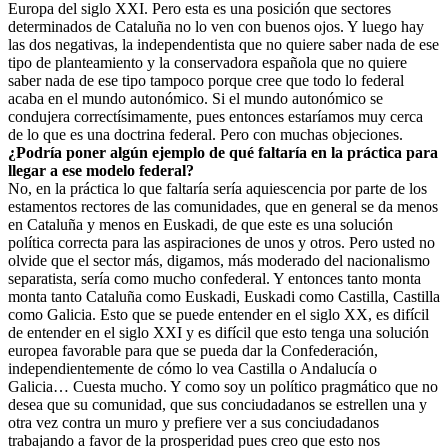
Europa del siglo XXI. Pero esta es una posición que sectores
determinados de Cataluña no lo ven con buenos ojos. Y luego hay
las dos negativas, la independentista que no quiere saber nada de ese
tipo de planteamiento y la conservadora española que no quiere
saber nada de ese tipo tampoco porque cree que todo lo federal
acaba en el mundo autonómico. Si el mundo autonómico se
condujera correctísimamente, pues entonces estaríamos muy cerca
de lo que es una doctrina federal. Pero con muchas objeciones.
¿Podría poner algún ejemplo de qué faltaría en la práctica para
llegar a ese modelo federal?
No, en la práctica lo que faltaría sería aquiescencia por parte de los
estamentos rectores de las comunidades, que en general se da menos
en Cataluña y menos en Euskadi, de que este es una solución
política correcta para las aspiraciones de unos y otros. Pero usted no
olvide que el sector más, digamos, más moderado del nacionalismo
separatista, sería como mucho confederal. Y entonces tanto monta
monta tanto Cataluña como Euskadi, Euskadi como Castilla, Castilla
como Galicia. Esto que se puede entender en el siglo XX, es difícil
de entender en el siglo XXI y es difícil que esto tenga una solución
europea favorable para que se pueda dar la Confederación,
independientemente de cómo lo vea Castilla o Andalucía o
Galicia… Cuesta mucho. Y como soy un político pragmático que no
desea que su comunidad, que sus conciudadanos se estrellen una y
otra vez contra un muro y prefiere ver a sus conciudadanos
trabajando a favor de la prosperidad pues creo que esto nos