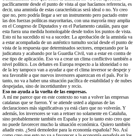
pacíficamente desde el punto de vista al que hacíamos referencia, es
decir, una amnistía de estas características será ideal o no. Yo creo
que no, pero podría llegar a ser un instrumento pero pactado entre
las dos fuerzas políticas mayoritarias, con una mayoría muy amplia
en el Congreso de Diputados y en el Parlamento catalán, para que
esta fuera una medida homologable desde todos los puntos de vista.
Esto ni ha sucedido ni va a suceder. La aprobación de la amnistía va
a estar acompañada de un auténtico tumulto social desde el punto de
vista de la respuesta que determinados sectores, empezando por la
judicatura y acabando por la Guardia Civil, van a estar en contra de
ese tipo de aplicación. Eso va a crear un clima conflictivo también a
nivel político. Los debates en Europa respecto a la idoneidad o no
de la ley tampoco van a ayudar a que el clima inversor se despeje y
sea favorable a que nuevos inversores aparezcan en el país. Por lo
tanto, no va a haber una situación pacífica de estabilidad y de nubes
despejadas, sino de incertidumbre y recio.
Eso no ayuda a la vuelta de las empresas.
A mí me parece que en este contexto no van a volver las empresas
catalanas que se fueron. Y se atiende usted a algunas de las
declaraciones más significativas ya está claro que no volverán. Y
además, los inversores se van a retraer no solamente en Cataluña,
sino probablemente también en España y por lo tanto esto creo que
no puede favorecer mucho la situación económica. Quiero también
añadir esto. ¿Será demoledor para la economía española? No. Así
como creo que esto no va a favorecer a la economía española en los