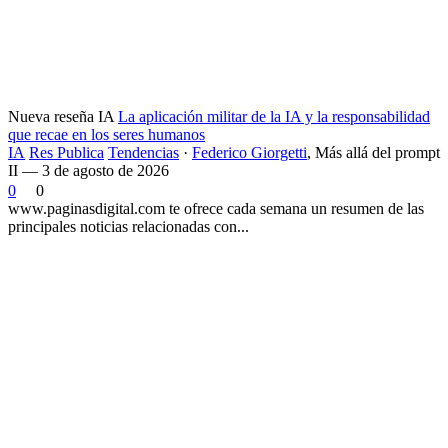
Nueva reseña IA
La aplicación militar de la IA y la responsabilidad
que recae en los seres humanos
IA
Res Publica
Tendencias
·
Federico Giorgetti
,
Más allá del prompt
II — 3 de agosto de 2026
0
0
www.paginasdigital.com te ofrece cada semana un resumen de las
principales noticias relacionadas con...