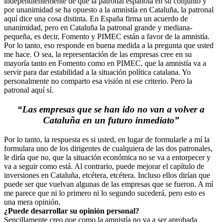
independientemente de que la patronal española en su conjunto y
por unanimidad se ha opuesto a la amnistía en Cataluña, la patronal
aquí dice una cosa distinta. En España firma un acuerdo de
unanimidad, pero en Cataluña la patronal grande y mediana-
pequeña, es decir, Fomento y PIMEC están a favor de la amnistía.
Por lo tanto, eso responde en buena medida a la pregunta que usted
me hace. O sea, la representación de las empresas cree en su
mayoría tanto en Fomento como en PIMEC, que la amnistía va a
servir para dar estabilidad a la situación política catalana. Yo
personalmente no comparto esa visión ni ese criterio. Pero la
patronal aquí sí.
“Las empresas que se han ido no van a volver a
Cataluña en un futuro inmediato”
Por lo tanto, la respuesta es si usted, en lugar de formularle a mí la
formulara uno de los dirigentes de cualquiera de las dos patronales,
le diría que no, que la situación económica no se va a entorpecer y
va a seguir como está. Al contrario, puede mejorar el capítulo de
inversiones en Cataluña, etcétera, etcétera. Incluso ellos dirían que
puede ser que vuelvan algunas de las empresas que se fueron. A mí
me parece que ni lo primero ni lo segundo sucederá, pero esto es
una mera opinión.
¿Puede desarrollar su opinión personal?
Sencillamente creo que como la amnistía no va a ser aprobada