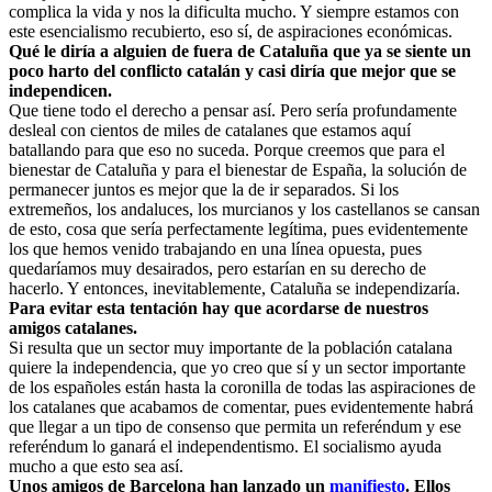
complica la vida y nos la dificulta mucho. Y siempre estamos con
este esencialismo recubierto, eso sí, de aspiraciones económicas.
Qué le diría a alguien de fuera de Cataluña que ya se siente un
poco harto del conflicto catalán y casi diría que mejor que se
independicen.
Que tiene todo el derecho a pensar así. Pero sería profundamente
desleal con cientos de miles de catalanes que estamos aquí
batallando para que eso no suceda. Porque creemos que para el
bienestar de Cataluña y para el bienestar de España, la solución de
permanecer juntos es mejor que la de ir separados. Si los
extremeños, los andaluces, los murcianos y los castellanos se cansan
de esto, cosa que sería perfectamente legítima, pues evidentemente
los que hemos venido trabajando en una línea opuesta, pues
quedaríamos muy desairados, pero estarían en su derecho de
hacerlo. Y entonces, inevitablemente, Cataluña se independizaría.
Para evitar esta tentación hay que acordarse de nuestros
amigos catalanes.
Si resulta que un sector muy importante de la población catalana
quiere la independencia, que yo creo que sí y un sector importante
de los españoles están hasta la coronilla de todas las aspiraciones de
los catalanes que acabamos de comentar, pues evidentemente habrá
que llegar a un tipo de consenso que permita un referéndum y ese
referéndum lo ganará el independentismo. El socialismo ayuda
mucho a que esto sea así.
Unos amigos de Barcelona han lanzado un
manifiesto
. Ellos