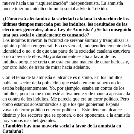
mueve hacía una “izquierdización” independentista. La amnistía
puede traer un auténtico tumulto social advierte Teixido.
¿Cómo está afectando a la sociedad catalana la situación de los
últimos tiempos marcada por los indultos, los resultados de las
elecciones generales, ahora Ley de Amnistía? ¿Se ha conseguido
una paz social o simplemente es cansancio?
Los indultos tuvieron la facultad de serenar ánimos y tranquilizar la
opinión pública en general. Eso es verdad, independientemente de la
idoneidad o no, o de que una parte de la sociedad catalana estuviera
o no a favor de ellos. Mayoritariamente estaba a favor de los
indultos porque se creía que esta era una manera de curar heridas y,
por otro lado, de tratar de mirar hacia adelante.
Con el tema de la amnistía el alcance es distinto. En los indultos
había un sector de la población que estaba en contra pero no lo
estaba beligerantemente. Yo, por ejemplo, estaba en contra de los
indultos, pero no me manifesté activamente y de manera apasionada
en contra de los indultos. Me parecía que era un error político. Pero
como estamos acostumbrados a que los que gobiernan España
vayan de error político en error político… Esto tiene un alcance
distinto y los sectores que se oponen, o nos oponemos, a la amnistía
hoy somos más beligerantes.
¿También hay una mayoría social a favor de la amnistía en
Cataluña?