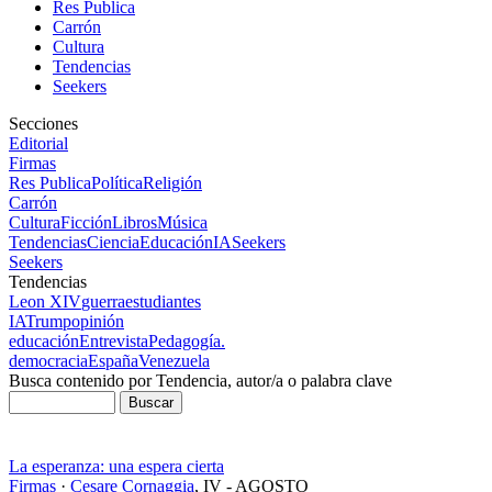
Res Publica
Carrón
Cultura
Tendencias
Seekers
Secciones
Editorial
Firmas
Res Publica
Política
Religión
Carrón
Cultura
Ficción
Libros
Música
Tendencias
Ciencia
Educación
IA
Seekers
Seekers
Tendencias
Leon XIV
guerra
estudiantes
IA
Trump
opinión
educación
Entrevista
Pedagogía.
democracia
España
Venezuela
Busca contenido por Tendencia, autor/a o palabra clave
La esperanza: una espera cierta
Firmas
·
Cesare Cornaggia
,
IV - AGOSTO