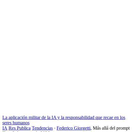
La aplicación militar de la IA y la responsabilidad que recae en los
seres humanos
IA
Res Publica
Tendencias
·
Federico Giorgetti
,
Más allá del prompt