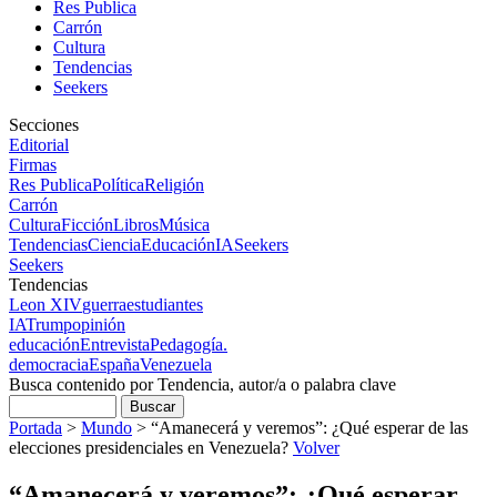
Res Publica
Carrón
Cultura
Tendencias
Seekers
Secciones
Editorial
Firmas
Res Publica
Política
Religión
Carrón
Cultura
Ficción
Libros
Música
Tendencias
Ciencia
Educación
IA
Seekers
Seekers
Tendencias
Leon XIV
guerra
estudiantes
IA
Trump
opinión
educación
Entrevista
Pedagogía.
democracia
España
Venezuela
Busca contenido por Tendencia, autor/a o palabra clave
Portada
>
Mundo
>
“Amanecerá y veremos”: ¿Qué esperar de las
elecciones presidenciales en Venezuela?
Volver
“Amanecerá y veremos”: ¿Qué esperar