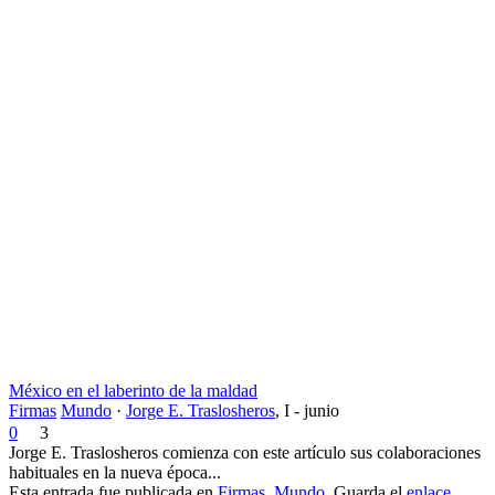
México en el laberinto de la maldad
Firmas
Mundo
·
Jorge E. Traslosheros
,
I - junio
0
3
Jorge E. Traslosheros comienza con este artículo sus colaboraciones
habituales en la nueva época...
Esta entrada fue publicada en
Firmas
,
Mundo
. Guarda el
enlace