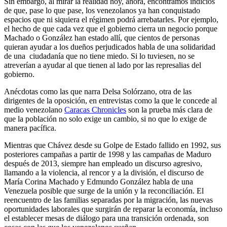
Sin embargo, al mirar la realidad hoy, ahora, encontramos indicios
de que, pase lo que pase, los venezolanos ya han conquistado
espacios que ni siquiera el régimen podrá arrebatarles. Por ejemplo,
el hecho de que cada vez que el gobierno cierra un negocio porque
Machado o González han estado allí, que cientos de personas
quieran ayudar a los dueños perjudicados habla de una solidaridad
de una ciudadanía que no tiene miedo. Si lo tuviesen, no se
atreverían a ayudar al que tienen al lado por las represalias del
gobierno.
Anécdotas como las que narra Delsa Solórzano, otra de las
dirigentes de la oposición, en entrevistas como la que le concede al
medio venezolano
Caracas Chronicles
son la prueba más clara de
que la población no solo exige un cambio, si no que lo exige de
manera pacífica.
Mientras que Chávez desde su Golpe de Estado fallido en 1992, sus
posteriores campañas a partir de 1998 y las campañas de Maduro
después de 2013, siempre han empleado un discurso agresivo,
llamando a la violencia, al rencor y a la división, el discurso de
María Corina Machado y Edmundo González habla de una
Venezuela posible que surge de la unión y la reconciliación. El
reencuentro de las familias separadas por la migración, las nuevas
oportunidades laborales que surgirán de reparar la economía, incluso
el establecer mesas de diálogo para una transición ordenada, son