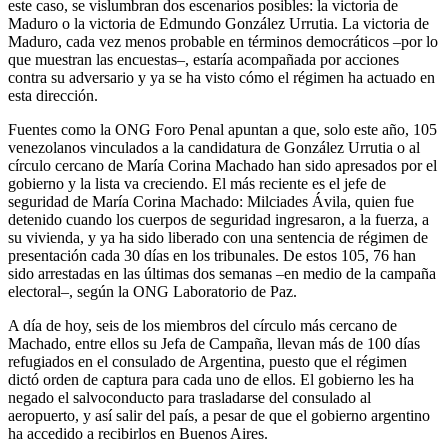
este caso, se vislumbran dos escenarios posibles: la victoria de
Maduro o la victoria de Edmundo González Urrutia. La victoria de
Maduro, cada vez menos probable en términos democráticos –por lo
que muestran las encuestas–, estaría acompañada por acciones
contra su adversario y ya se ha visto cómo el régimen ha actuado en
esta dirección.
Fuentes como la ONG Foro Penal apuntan a que, solo este año, 105
venezolanos vinculados a la candidatura de González Urrutia o al
círculo cercano de María Corina Machado han sido apresados por el
gobierno y la lista va creciendo. El más reciente es el jefe de
seguridad de María Corina Machado: Milciades Ávila, quien fue
detenido cuando los cuerpos de seguridad ingresaron, a la fuerza, a
su vivienda, y ya ha sido liberado con una sentencia de régimen de
presentación cada 30 días en los tribunales. De estos 105, 76 han
sido arrestadas en las últimas dos semanas –en medio de la campaña
electoral–, según la ONG Laboratorio de Paz.
A día de hoy, seis de los miembros del círculo más cercano de
Machado, entre ellos su Jefa de Campaña, llevan más de 100 días
refugiados en el consulado de Argentina, puesto que el régimen
dictó orden de captura para cada uno de ellos. El gobierno les ha
negado el salvoconducto para trasladarse del consulado al
aeropuerto, y así salir del país, a pesar de que el gobierno argentino
ha accedido a recibirlos en Buenos Aires.