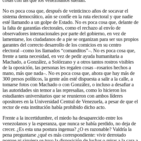
cosas con las que los venezolanos sueñan.
No es poca cosa que, después de veinticinco años de socavar el
sistema democrático, aún se confíe en la ruta electoral y que nadie
esté llamando a un golpe de Estado. No es poca cosa que, delante de
la falta de garantías electorales, como el rechazo al envío de
observadores internacionales por parte del gobierno, en vez de
lamentarse, los ciudadanos de a pie se organizan para ser sus propios
garantes del correcto desarrollo de los comicios en su centro
electoral –como los llamados “comanditos”–. No es poca cosa que,
frente a tanta necesidad, en vez de pedir ayuda humanitaria a
Machado, a González, a Solórzano y a otros tantos rostros visibles
de la oposición, las personas les regalen cosas –rosarios hechos a
mano, más que nada–. No es poca cosa que, ahora que hay más de
300 presos políticos, la gente aún esté dispuesta a salir a la calle, a
tomarse fotos con Machado o con González, o incluso a desafiar a
las autoridades sin temor a las represalias, como lo hicieron los
estudiantes universitarios que se reunieron con ambos líderes
opositores en la Universidad Central de Venezuela, a pesar de que el
rector de esta institución había prohibido dicho acto.
Frente a la incertidumbre, el miedo ha desaparecido entre los
venezolanos y la esperanza, que nunca se había perdido, no deja de
crecer. ¿Es esta una postura ingenua? ¿O es razonable? Valdría la
pena preguntarse ¿qué es más correspondiente: vivir derrotado
porque ni siquiera se tuvo la disposición de luchar o mirar a la cara a