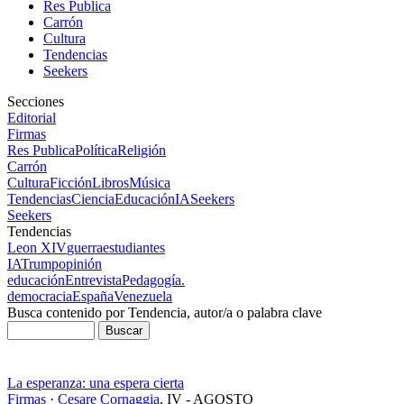
Res Publica
Carrón
Cultura
Tendencias
Seekers
Secciones
Editorial
Firmas
Res Publica
Política
Religión
Carrón
Cultura
Ficción
Libros
Música
Tendencias
Ciencia
Educación
IA
Seekers
Seekers
Tendencias
Leon XIV
guerra
estudiantes
IA
Trump
opinión
educación
Entrevista
Pedagogía.
democracia
España
Venezuela
Busca contenido por Tendencia, autor/a o palabra clave
La esperanza: una espera cierta
Firmas
·
Cesare Cornaggia
,
IV - AGOSTO