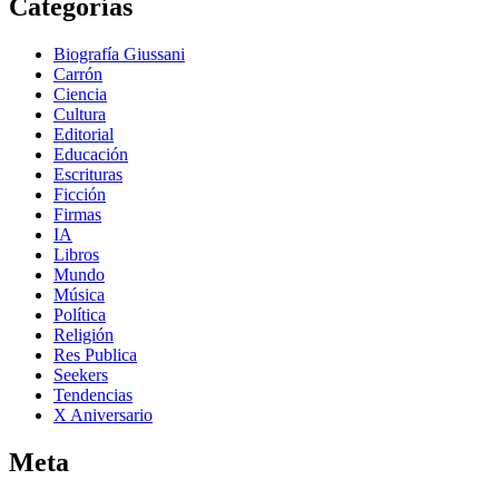
Categorías
Biografía Giussani
Carrón
Ciencia
Cultura
Editorial
Educación
Escrituras
Ficción
Firmas
IA
Libros
Mundo
Música
Política
Religión
Res Publica
Seekers
Tendencias
X Aniversario
Meta