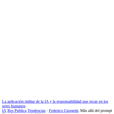
La aplicación militar de la IA y la responsabilidad que recae en los
seres humanos
IA
Res Publica
Tendencias
·
Federico Giorgetti
,
Más allá del prompt