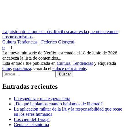
La prisión de la que es más difícil escapar es la que nos creamos
nosotros mismos
Cultura
Tendencias
·
Federico Giorgetti
0
1
La nueva miniserie de Netflix, estrenada el 18 de junio de 2026,
encabeza la lista de contenidos...
Esta entrada fue publicada en
Cultura
,
Tendencias
y etiquetada
Cine
,
esperanza
. Guarda el
enlace permanente
.
Buscar
Entradas recientes
La esperanza: una espera cierta
¿De qué hablamos cuando hablamos de libertad?
La aplicación militar de la IA y la responsabilidad que recae
en los seres humanos
Los cien del Tarajal
Ceuta es el síntoma