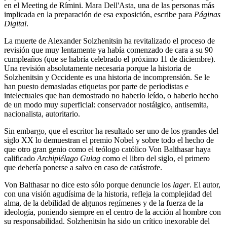
en el Meeting de Rímini. Mara Dell'Asta, una de las personas más
implicada en la preparación de esa exposición, escribe para
Páginas
Digital
.
La muerte de Alexander Solzhenitsin ha revitalizado el proceso de
revisión que muy lentamente ya había comenzado de cara a su 90
cumpleaños (que se habría celebrado el próximo 11 de diciembre).
Una revisión absolutamente necesaria porque la historia de
Solzhenitsin y Occidente es una historia de incomprensión. Se le
han puesto demasiadas etiquetas por parte de periodistas e
intelectuales que han demostrado no haberlo leído, o haberlo hecho
de un modo muy superficial: conservador nostálgico, antisemita,
nacionalista, autoritario.
Sin embargo, que el escritor ha resultado ser uno de los grandes del
siglo XX lo demuestran el premio Nobel y sobre todo el hecho de
que otro gran genio como el teólogo católico Von Balthasar haya
calificado
Archipiélago Gulag
como el libro del siglo, el primero
que debería ponerse a salvo en caso de catástrofe.
Von Balthasar no dice esto sólo porque denuncie los
lager
. El autor,
con una visión agudísima de la historia, refleja la complejidad del
alma, de la debilidad de algunos regímenes y de la fuerza de la
ideología, poniendo siempre en el centro de la acción al hombre con
su responsabilidad. Solzhenitsin ha sido un crítico inexorable del