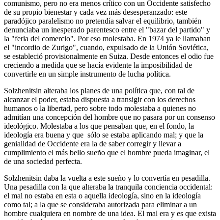
comunismo, pero no era menos crítico con un Occidente satisfecho
de su propio bienestar y cada vez más desesperanzado: este
paradójico paralelismo no pretendía salvar el equilibrio, también
denunciaba un inesperado parentesco entre el "bazar del partido" y
la "feria del comercio". Por eso molestaba. En 1974 ya le llamaban
el "incordio de Zurigo", cuando, expulsado de la Unión Soviética,
se estableció provisionalmente en Suiza. Desde entonces el odio fue
creciendo a medida que se hacía evidente la imposibilidad de
convertirle en un simple instrumento de lucha política.
Solzhenitsin alteraba los planes de una política que, con tal de
alcanzar el poder, estaba dispuesta a transigir con los derechos
humanos o la libertad, pero sobre todo molestaba a quienes no
admitían una concepción del hombre que no pasara por un consenso
ideológico. Molestaba a los que pensaban que, en el fondo, la
ideología era buena y que sólo se estaba aplicando mal; y que la
genialidad de Occidente era la de saber corregir y llevar a
cumplimiento el más bello sueño que el hombre pueda imaginar, el
de una sociedad perfecta.
Solzhenitsin daba la vuelta a este sueño y lo convertía en pesadilla.
Una pesadilla con la que alteraba la tranquila conciencia occidental:
el mal no estaba en esta o aquella ideología, sino en la ideología
como tal; a la que se consideraba autorizada para eliminar a un
hombre cualquiera en nombre de una idea. El mal era y es que exista