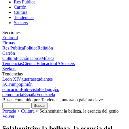
Res Publica
Carrón
Cultura
Tendencias
Seekers
Secciones
Editorial
Firmas
Res Publica
Política
Religión
Carrón
Cultura
Ficción
Libros
Música
Tendencias
Ciencia
Educación
IA
Seekers
Seekers
Tendencias
Leon XIV
guerra
estudiantes
IA
Trump
opinión
educación
Entrevista
Pedagogía.
democracia
España
Venezuela
Busca contenido por Tendencia, autor/a o palabra clave
Portada
>
Cultura
>
Solzhenitsin: la belleza, la esencia del genio
Volver
Solzhenitsin: la belleza, la esencia del