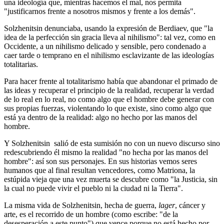
una ideología que, mientras hacemos el mal, nos permita
"justificarnos frente a nosotros mismos y frente a los demás".
Solzhenitsin denunciaba, usando la expresión de Berdiaev, que "la
idea de la perfección sin gracia lleva al nihilismo": tal vez, como en
Occidente, a un nihilismo delicado y sensible, pero condenado a
caer tarde o temprano en el nihilismo esclavizante de las ideologías
totalitarias.
Para hacer frente al totalitarismo había que abandonar el primado de
las ideas y recuperar el principio de la realidad, recuperar la verdad
de lo real en lo real, no como algo que el hombre debe generar con
sus propias fuerzas, violentando lo que existe, sino como algo que
está ya dentro de la realidad: algo no hecho por las manos del
hombre.
Y Solzhenitsin salió de esta sumisión no con un nuevo discurso sino
redescubriendo él mismo la realidad "no hecha por las manos del
hombre": así son sus personajes. En sus historias vemos seres
humanos que al final resultan vencedores, como Matriona, la
estúpida vieja que una vez muerta se descubre como "la Justicia, sin
la cual no puede vivir el pueblo ni la ciudad ni la Tierra".
La misma vida de Solzhenitsin, hecha de guerra,
lager
, cáncer y
arte, es el recorrido de un hombre (como escribe: "de la
desesperación a este punto") que vence porque no está hecho por