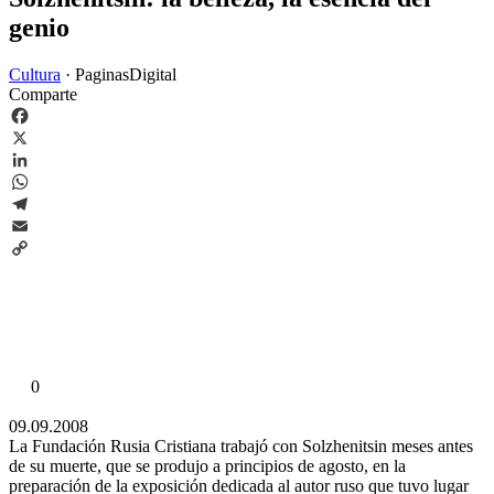
genio
Cultura
·
PaginasDigital
Comparte
Facebook
X
LinkedIn
WhatsApp
Telegram
Email
Copy
Link
0
09.09.2008
La Fundación Rusia Cristiana trabajó con Solzhenitsin meses antes
de su muerte, que se produjo a principios de agosto, en la
preparación de la exposición dedicada al autor ruso que tuvo lugar