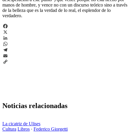
manos de hombre, y vence no con un discurso teórico sino a través
de la belleza que es la verdad de lo real, el esplendor de lo
verdadero.
Facebook
X
LinkedIn
WhatsApp
Telegram
Email
Copy
Link
Noticias relacionadas
La cicatriz de Ulises
Cultura
Libros
·
Federico Giorgetti