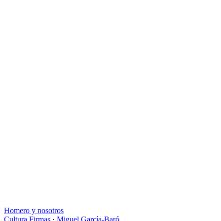
Homero y nosotros
Cultura
Firmas
·
Miguel García-Baró