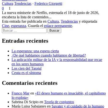
Cultura
Tendencias
·
Federico Giorgetti
0
1
La nueva miniserie de Netflix, estrenada el 18 de junio de 2026,
encabeza la lista de contenidos...
Esta entrada fue publicada en
Cultura
,
Tendencias
y etiquetada
Cine
,
esperanza
. Guarda el
enlace permanente
.
Buscar
Entradas recientes
La esperanza: una espera cierta
¿De qué hablamos cuando hablamos de libertad?
La aplicación militar de la IA y la responsabilidad que recae
en los seres humanos
Los cien del Tarajal
Ceuta es el síntoma
Comentarios recientes
Franco Mar
en
«El deseo humano es insaciable, el capitalismo
lo explota»
Sabrina Di Scipio
en
Teoría de conjuntos
María Luisa Sabajanes
en
Savater y el cuidado de lo humano