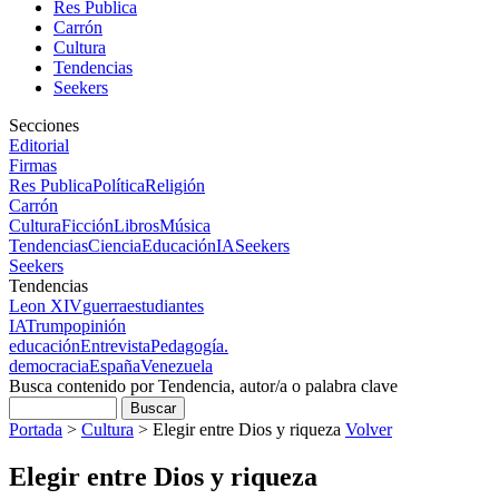
Res Publica
Carrón
Cultura
Tendencias
Seekers
Secciones
Editorial
Firmas
Res Publica
Política
Religión
Carrón
Cultura
Ficción
Libros
Música
Tendencias
Ciencia
Educación
IA
Seekers
Seekers
Tendencias
Leon XIV
guerra
estudiantes
IA
Trump
opinión
educación
Entrevista
Pedagogía.
democracia
España
Venezuela
Busca contenido por Tendencia, autor/a o palabra clave
Portada
>
Cultura
>
Elegir entre Dios y riqueza
Volver
Elegir entre Dios y riqueza