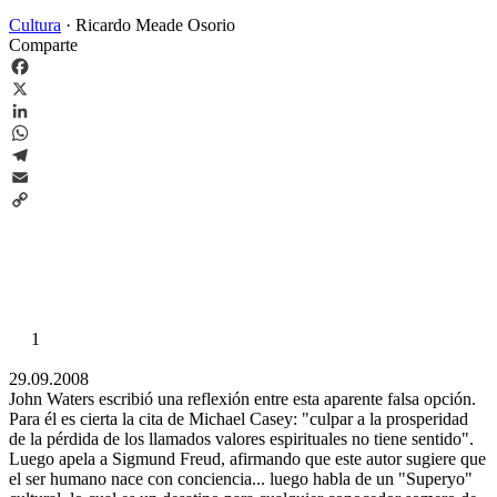
Cultura
·
Ricardo Meade Osorio
Comparte
Facebook
X
LinkedIn
WhatsApp
Telegram
Email
Copy
Link
1
29.09.2008
John Waters escribió una reflexión entre esta aparente falsa opción.
Para él es cierta la cita de Michael Casey: "culpar a la prosperidad
de la pérdida de los llamados valores espirituales no tiene sentido".
Luego apela a Sigmund Freud, afirmando que este autor sugiere que
el ser humano nace con conciencia... luego habla de un "Superyo"