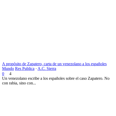
A propósito de Zapatero, carta de un venezolano a los españoles
Mundo
Res Publica
·
A.C. Sierra
0
4
Un venezolano escribe a los españoles sobre el caso Zapatero. No
con rabia, sino con...