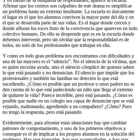
Y en medio de la búsqueda de responsables, aparece la escuela.
Afirmar que los centros son culpables de este drama es simplificar
un problema hasta un extremo insultante. La escuela es únicamente
el lugar en el que los alumnos conviven la mayor parte del día y en
el que se desarrolla parte de sus vidas. Es el lugar donde crecen y
donde afloran los roces fruto de la convivencia que aparecen en todo
colectivo humano. De ello se desprende que es en la escuela donde
debemos intervenir, pero sin olvidar que la responsabilidad es de
todos, no solo de los profesionales que trabajan en ella.
Y como en todo gran problema nos encontramos con dificultades y
una de las mayores es el “silencio”. No el silencio de la víctima, que
es quien necesita ayuda, sino el silencio cómplice de quienes saben
lo que está pasando y no denuncian. El silencio que impide que los
profesionales y también las familias no detecten lo que está
sucediendo. ¿Cómo es posible que un profesor o unos padres no se
den cuenta de lo que está padeciendo un niño que llega al extremo
de quitarse la vida? Parece increíble, pero está pasando. ¿Cómo es
posible que nadie en un colegio sea capaz de denunciar que se está
vejando, maltratando, agrediendo a un compañero? ¿Cómo? Pues
no tengo la respuesta, pero está pasando.
Evidentemente, para afrontar estas situaciones hay que cambiar
patrones de comportamiento, y uno de los primeros objetivos a
conseguir es el de implicar a los propios alumnos en la solución del
problema. Hay que formarles, hay que acompañarles, y hay que