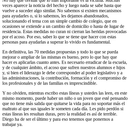
No hay que olvidar que lo más importante es la víctima. Muchas
veces aparece la noticia del hecho y luego nada se sabe hasta que
vuelve a suceder algo similar. No sabemos si existen mecanismos
para ayudarles o, si lo sabemos, les dejamos abandonados,
solucionando el tema con un simple cambio de colegio, que en
ocasiones se extiende a un cambio de domicilio o hasta de lugar de
residencia. Estas medidas no curan ni cierran las heridas provocadas
por el acoso. Por eso, saber lo que se tiene que hacer con estas
personas para ayudarlas a superar lo vivido es fundamental.
En definitiva, las 70 medidas propuestas y todo lo que se pueda
mejorar o ampliar de las mismas es bueno, pero lo que hay que
hacer es aplicarlas cuanto antes. Es necesario erradicar de la escuela,
y de cualquier ámbito, el acoso que sufren nuestros alumnos e hijos
y, si bien el liderazgo le debe corresponder al poder legislativo y a
las administraciones, la contribución, formación y el compromiso de
los profesionales y de las familias es imprescindible.
Y no olviden, mientras escribo estas líneas y ustedes las leen, en este
mismo momento, puede haber un niño o un joven que esté pensando
que no tiene más salida que quitarse la vida para no soportar más el
maltrato al que sus iguales le someten cada día. Les pido perdón si
estas líneas les resultan duras, pero la realidad es así de terrible.
Diego ha de ser el último y para eso tenemos que ponernos a
trabajar ya.