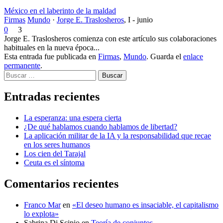
México en el laberinto de la maldad
Firmas
Mundo
·
Jorge E. Traslosheros
,
I - junio
0
3
Jorge E. Traslosheros comienza con este artículo sus colaboraciones
habituales en la nueva época...
Esta entrada fue publicada en
Firmas
,
Mundo
. Guarda el
enlace
permanente
.
Buscar
Entradas recientes
La esperanza: una espera cierta
¿De qué hablamos cuando hablamos de libertad?
La aplicación militar de la IA y la responsabilidad que recae
en los seres humanos
Los cien del Tarajal
Ceuta es el síntoma
Comentarios recientes
Franco Mar
en
«El deseo humano es insaciable, el capitalismo
lo explota»
Sabrina Di Scipio
en
Teoría de conjuntos