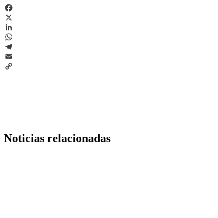
Facebook
X
LinkedIn
WhatsApp
Telegram
Email
Copy
Link
Noticias relacionadas