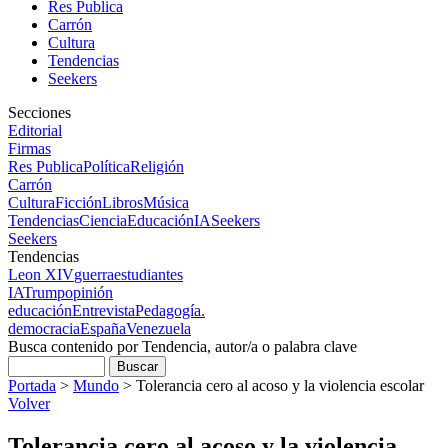
Res Publica
Carrón
Cultura
Tendencias
Seekers
Secciones
Editorial
Firmas
Res Publica
Política
Religión
Carrón
Cultura
Ficción
Libros
Música
Tendencias
Ciencia
Educación
IA
Seekers
Seekers
Tendencias
Leon XIV
guerra
estudiantes
IA
Trump
opinión
educación
Entrevista
Pedagogía.
democracia
España
Venezuela
Busca contenido por Tendencia, autor/a o palabra clave
Portada
>
Mundo
>
Tolerancia cero al acoso y la violencia escolar
Volver
Tolerancia cero al acoso y la violencia