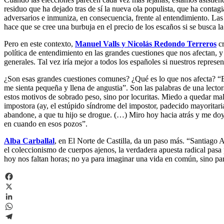
residuo que ha dejado tras de sí la nueva ola populista, que ha contagia
adversarios e inmuniza, en consecuencia, frente al entendimiento. Las 
hace que se cree una burbuja en el precio de los escaños si se busca la
Pero en este contexto,
Manuel Valls y Nicolás Redondo Terreros
cr
política de entendimiento en las grandes cuestiones que nos afectan, y r
generales. Tal vez iría mejor a todos los españoles si nuestros repre
¿Son esas grandes cuestiones comunes? ¿Qué es lo que nos afecta? “E
me sienta pequeña y llena de angustia”. Son las palabras de una lect
estos motivos de sobrado peso, sino por locuritas. Miedo a quedar mal.
impostora (ay, el estúpido síndrome del impostor, padecido mayoritari
abandone, a que tu hijo se drogue. (…) Miro hoy hacia atrás y me doy
en cuando en esos pozos”.
Alba Carballal
, en El Norte de Castilla, da un paso más. “Santiago 
el coleccionismo de cuerpos ajenos, la verdadera apuesta radical pasa 
hoy nos faltan horas; no ya para imaginar una vida en común, sino par
Facebook
X
LinkedIn
WhatsApp