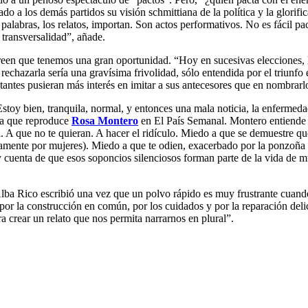
do a los demás partidos su visión schmittiana de la política y la glorifi
palabras, los relatos, importan. Son actos performativos. No es fácil pa
 transversalidad”, añade.
een que tenemos una gran oportunidad. “Hoy en sucesivas elecciones, lo
echazarla sería una gravísima frivolidad, sólo entendida por el triunfo e
sentantes pusieran más interés en imitar a sus antecesores que en nombr
stoy bien, tranquila, normal, y entonces una mala noticia, la enferme
ora que reproduce
Rosa Montero
en El País Semanal. Montero entiende 
 A que no te quieran. A hacer el ridículo. Miedo a que se demuestre que
amente por mujeres). Miedo a que te odien, exacerbado por la ponzoña de
 cuenta de que esos soponcios silenciosos forman parte de la vida de m
Alba Rico escribió una vez que un polvo rápido es muy frustrante cuando
por la construcción en común, por los cuidados y por la reparación delic
a crear un relato que nos permita narrarnos en plural”.