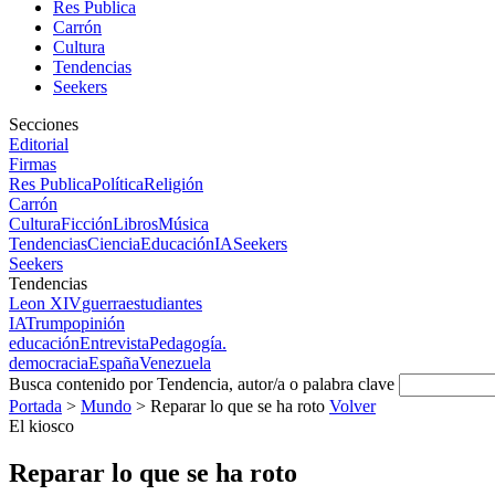
Res Publica
Carrón
Cultura
Tendencias
Seekers
Secciones
Editorial
Firmas
Res Publica
Política
Religión
Carrón
Cultura
Ficción
Libros
Música
Tendencias
Ciencia
Educación
IA
Seekers
Seekers
Tendencias
Leon XIV
guerra
estudiantes
IA
Trump
opinión
educación
Entrevista
Pedagogía.
democracia
España
Venezuela
Busca contenido por Tendencia, autor/a o palabra clave
Portada
>
Mundo
>
Reparar lo que se ha roto
Volver
El kiosco
Reparar lo que se ha roto