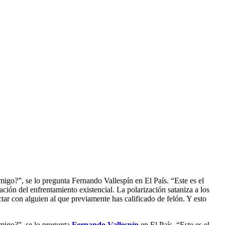
igo?”, se lo pregunta Fernando Vallespín en El País. “Este es el
cación del enfrentamiento existencial. La polarización sataniza a los
ctar con alguien al que previamente has calificado de felón. Y esto
emigo?”, se lo pregunta
Fernando Vallespín
en El País. “Este es el