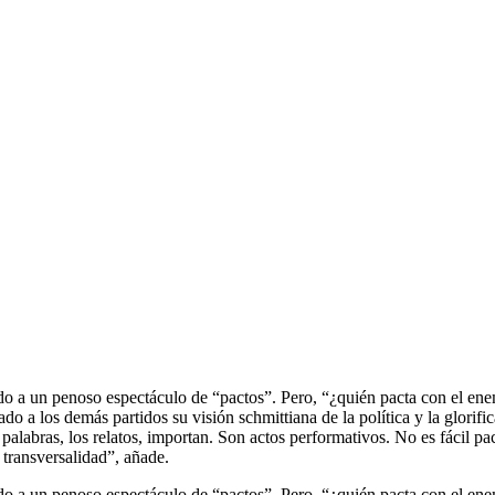
o a un penoso espectáculo de “pactos”. Pero, “¿quién pacta con el enem
do a los demás partidos su visión schmittiana de la política y la glorifi
palabras, los relatos, importan. Son actos performativos. No es fácil pa
 transversalidad”, añade.
do a un penoso espectáculo de “pactos”. Pero, “¿quién pacta con el en