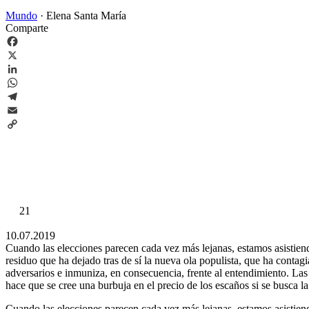
Mundo
·
Elena Santa María
Comparte
Facebook
X
LinkedIn
WhatsApp
Telegram
Email
Copy
Link
21
10.07.2019
Cuando las elecciones parecen cada vez más lejanas, estamos asistiend
residuo que ha dejado tras de sí la nueva ola populista, que ha contagia
adversarios e inmuniza, en consecuencia, frente al entendimiento. Las 
hace que se cree una burbuja en el precio de los escaños si se busca la
Cuando las elecciones parecen cada vez más lejanas, estamos asistien