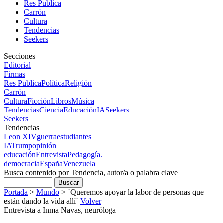
Res Publica
Carrón
Cultura
Tendencias
Seekers
Secciones
Editorial
Firmas
Res Publica
Política
Religión
Carrón
Cultura
Ficción
Libros
Música
Tendencias
Ciencia
Educación
IA
Seekers
Seekers
Tendencias
Leon XIV
guerra
estudiantes
IA
Trump
opinión
educación
Entrevista
Pedagogía.
democracia
España
Venezuela
Busca contenido por Tendencia, autor/a o palabra clave
Portada
>
Mundo
>
´Queremos apoyar la labor de personas que
están dando la vida allí´
Volver
Entrevista a Inma Navas, neuróloga