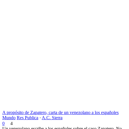
A propósito de Zapatero, carta de un venezolano a los españoles
Mundo
Res Publica
·
A.C. Sierra
0
4
Un venezolano escribe a los españoles sobre el caso Zapatero. No