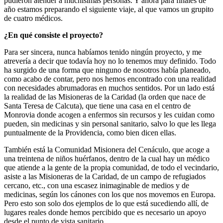
pudieron atender a muchísimas personas. Y ahora para finales de
año estamos preparando el siguiente viaje, al que vamos un grupito
de cuatro médicos.
¿En qué consiste el proyecto?
Para ser sincera, nunca habíamos tenido ningún proyecto, y me
atrevería a decir que todavía hoy no lo tenemos muy definido. Todo
ha surgido de una forma que ninguno de nosotros había planeado,
como acabo de contar, pero nos hemos encontrado con una realidad
con necesidades abrumadoras en muchos sentidos. Por un lado está
la realidad de las Misioneras de la Caridad (la orden que nace de
Santa Teresa de Calcuta), que tiene una casa en el centro de
Monrovia donde acogen a enfermos sin recursos y les cuidan como
pueden, sin medicinas y sin personal sanitario, salvo lo que les llega
puntualmente de la Providencia, como bien dicen ellas.
También está la Comunidad Misionera del Cenáculo, que acoge a
una treintena de niños huérfanos, dentro de la cual hay un médico
que atiende a la gente de la propia comunidad, de todo el vecindario,
asiste a las Misioneras de la Caridad, de un campo de refugiados
cercano, etc., con una escasez inimaginable de medios y de
medicinas, según los cánones con los que nos movemos en Europa.
Pero esto son solo dos ejemplos de lo que está sucediendo allí, de
lugares reales donde hemos percibido que es necesario un apoyo
desde el punto de vista sanitario.