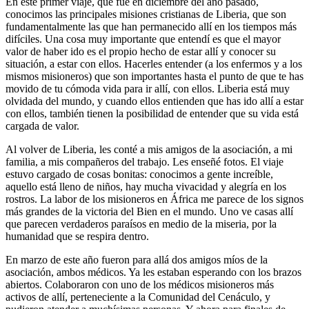
En este primer viaje, que fue en diciembre del año pasado,
conocimos las principales misiones cristianas de Liberia, que son
fundamentalmente las que han permanecido allí en los tiempos más
difíciles. Una cosa muy importante que entendí es que el mayor
valor de haber ido es el propio hecho de estar allí y conocer su
situación, a estar con ellos. Hacerles entender (a los enfermos y a los
mismos misioneros) que son importantes hasta el punto de que te has
movido de tu cómoda vida para ir allí, con ellos. Liberia está muy
olvidada del mundo, y cuando ellos entienden que has ido allí a estar
con ellos, también tienen la posibilidad de entender que su vida está
cargada de valor.
Al volver de Liberia, les conté a mis amigos de la asociación, a mi
familia, a mis compañeros del trabajo. Les enseñé fotos. El viaje
estuvo cargado de cosas bonitas: conocimos a gente increíble,
aquello está lleno de niños, hay mucha vivacidad y alegría en los
rostros. La labor de los misioneros en África me parece de los signos
más grandes de la victoria del Bien en el mundo. Uno ve casas allí
que parecen verdaderos paraísos en medio de la miseria, por la
humanidad que se respira dentro.
En marzo de este año fueron para allá dos amigos míos de la
asociación, ambos médicos. Ya les estaban esperando con los brazos
abiertos. Colaboraron con uno de los médicos misioneros más
activos de allí, perteneciente a la Comunidad del Cenáculo, y