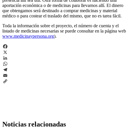
presencia allí sea útil. Otra forma de colaborar es haciendo una
aportación económica o de medicinas para llevarnos allí. El dinero
que obtengamos será destinado a comprar medicinas y material
médico o para costear el traslado del mismo, que no es tarea fácil.
Toda la información sobre el proyecto, el número de cuenta y el
listado de medicinas necesarias se puede consultar en la página web
www.medicinaypersona.org
).
Facebook
X
LinkedIn
WhatsApp
Telegram
Email
Copy
Link
Noticias relacionadas