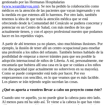
gestionado por las Hermanas Hospitalarias
(
www.wearelikeyou.org
). Se nos ha pedido la colaboración como
médicos en la atención de las pacientes que vayan ingresando y en
la medida en que estemos allí lo haremos. Por otro lado, también
tenemos la idea de que toda la atención médica que se está
ofreciendo desde la Comunidad del Cenáculo se pudiera concretar y
potenciar en un Centro de Salud, con más medios de los que
actualmente tienen, y con el apoyo profesional nuestro que podamos
hacer en los repetidos viajes.
A partir de ahí tenemos ya no planes, sino muchísimas ilusiones. Por
ejemplo, la ilusión de tener allí un centro ocupacional para enseñar
una profesión a los niños del orfanato. También hemos hablado de la
posibilidad de empezar a mover trámites para que sea posible la
adopción internacional de niños de Liberia. A mí, personalmente, me
encantaría que hubiera allí una casa en la que se cuidara a los niños
con discapacidad (que actualmente no sobreviven en su mayoría).
Como se puede comprender está todo por hacer. Por eso
empezaremos con sencillez, en lo que veamos que es más factible.
Los planes se irán tejiendo según sucedan las cosas.
¿Qué os aporta a vosotros llevar a cabo un proyecto como éste?
Cuando uno ve aquello, ya no puede girar la cabeza para otro lado.
Al menos para mí ha sido así. Te viene a la cabeza lo que has visto