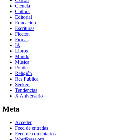
Carrón
Ciencia
Cultura
Editorial
Educación
Escrituras
Ficción
Firmas
IA
Libros
Mundo
Música
Política
Religión
Res Publica
Seekers
Tendencias
X Aniversario
Meta
Acceder
Feed de entradas
Feed de comentarios
WordPress.org