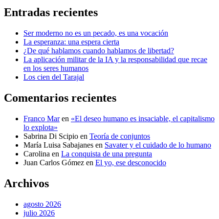
Entradas recientes
Ser moderno no es un pecado, es una vocación
La esperanza: una espera cierta
¿De qué hablamos cuando hablamos de libertad?
La aplicación militar de la IA y la responsabilidad que recae
en los seres humanos
Los cien del Tarajal
Comentarios recientes
Franco Mar
en
«El deseo humano es insaciable, el capitalismo
lo explota»
Sabrina Di Scipio
en
Teoría de conjuntos
María Luisa Sabajanes
en
Savater y el cuidado de lo humano
Carolina
en
La conquista de una pregunta
Juan Carlos Gómez
en
El yo, ese desconocido
Archivos
agosto 2026
julio 2026