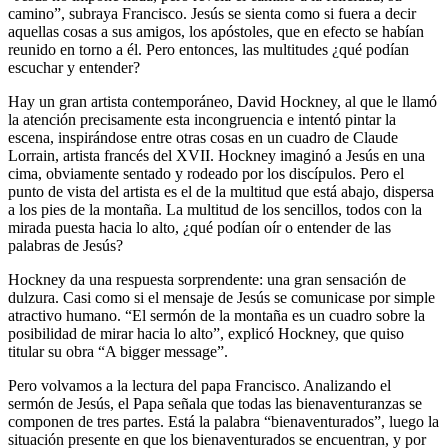
camino”, subraya Francisco. Jesús se sienta como si fuera a decir
aquellas cosas a sus amigos, los apóstoles, que en efecto se habían
reunido en torno a él. Pero entonces, las multitudes ¿qué podían
escuchar y entender?
Hay un gran artista contemporáneo, David Hockney, al que le llamó
la atención precisamente esta incongruencia e intentó pintar la
escena, inspirándose entre otras cosas en un cuadro de Claude
Lorrain, artista francés del XVII. Hockney imaginó a Jesús en una
cima, obviamente sentado y rodeado por los discípulos. Pero el
punto de vista del artista es el de la multitud que está abajo, dispersa
a los pies de la montaña. La multitud de los sencillos, todos con la
mirada puesta hacia lo alto, ¿qué podían oír o entender de las
palabras de Jesús?
Hockney da una respuesta sorprendente: una gran sensación de
dulzura. Casi como si el mensaje de Jesús se comunicase por simple
atractivo humano. “El sermón de la montaña es un cuadro sobre la
posibilidad de mirar hacia lo alto”, explicó Hockney, que quiso
titular su obra “A bigger message”.
Pero volvamos a la lectura del papa Francisco. Analizando el
sermón de Jesús, el Papa señala que todas las bienaventuranzas se
componen de tres partes. Está la palabra “bienaventurados”, luego la
situación presente en que los bienaventurados se encuentran, y por