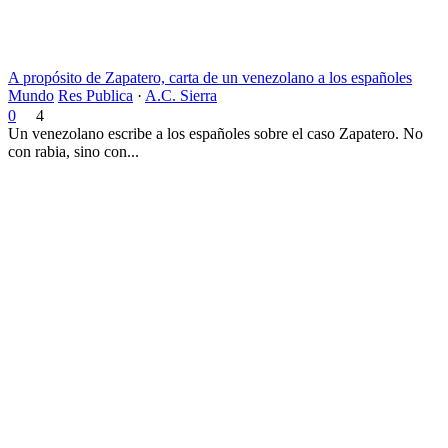
A propósito de Zapatero, carta de un venezolano a los españoles
Mundo
Res Publica
·
A.C. Sierra
0
4
Un venezolano escribe a los españoles sobre el caso Zapatero. No
con rabia, sino con...