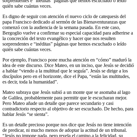
sorprendentes e “inéditas” páginas que hemos escuchado o leído
quién sabe cuántas veces.
Es digno de seguir con atención el nuevo ciclo de catequesis del
papa Francisco dedicado al sermón de las Bienaventuranzas que
comenzó con la audiencia de la semana pasada. En este caso,
Bergoglio vuelve a confirmar su especial capacidad para adherirse a
la concreción del texto evangélico y hacer que nos resulten
sorprendentes e “inéditas” páginas que hemos escuchado o leído
quién sabe cuántas veces.
Por ejemplo, Francisco pone mucha atención en “cómo” maduró la
idea de este discurso. Dice Mateo, en un inciso, que Jesús se decidió
a hablar “viendo a la multitud que le seguía”. Jesús se dirige a los
discípulos pero en el horizonte, dice el Papa, “están las multitudes,
es decir, toda la humanidad”.
Mateo subraya que Jesús subió a un monte que se asomaba al lago
de Galilea, probablemente para permitir que le escucharan mejor.
Pero Mateo añade un detalle que parece secundario y casi
contradictorio respecto al objetivo de ser escuchado. De hecho, para
hablar Jesús “se sienta”.
Es un detalle precioso porque nos dice que Jesús no tiene intención
de predicar, ni mucho menos de adoptar la actitud de un tribunal.
“Jesús no impone nada, pero revela el camino a la felicidad, su