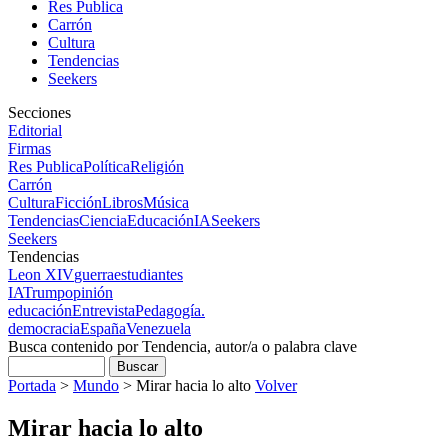
Res Publica
Carrón
Cultura
Tendencias
Seekers
Secciones
Editorial
Firmas
Res Publica
Política
Religión
Carrón
Cultura
Ficción
Libros
Música
Tendencias
Ciencia
Educación
IA
Seekers
Seekers
Tendencias
Leon XIV
guerra
estudiantes
IA
Trump
opinión
educación
Entrevista
Pedagogía.
democracia
España
Venezuela
Busca contenido por Tendencia, autor/a o palabra clave
Portada
>
Mundo
>
Mirar hacia lo alto
Volver
Mirar hacia lo alto