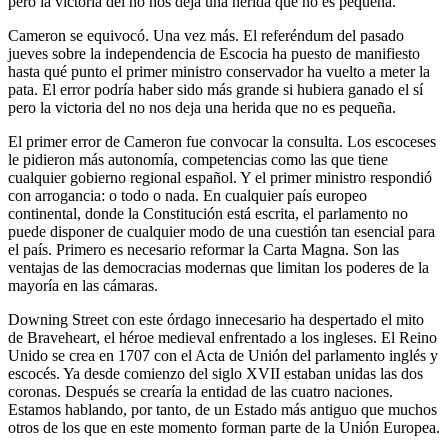
pero la victoria del no nos deja una herida que no es pequeña.
Cameron se equivocó. Una vez más. El referéndum del pasado
jueves sobre la independencia de Escocia ha puesto de manifiesto
hasta qué punto el primer ministro conservador ha vuelto a meter la
pata. El error podría haber sido más grande si hubiera ganado el sí
pero la victoria del no nos deja una herida que no es pequeña.
El primer error de Cameron fue convocar la consulta. Los escoceses
le pidieron más autonomía, competencias como las que tiene
cualquier gobierno regional español. Y el primer ministro respondió
con arrogancia: o todo o nada. En cualquier país europeo
continental, donde la Constitución está escrita, el parlamento no
puede disponer de cualquier modo de una cuestión tan esencial para
el país. Primero es necesario reformar la Carta Magna. Son las
ventajas de las democracias modernas que limitan los poderes de la
mayoría en las cámaras.
Downing Street con este órdago innecesario ha despertado el mito
de Braveheart, el héroe medieval enfrentado a los ingleses. El Reino
Unido se crea en 1707 con el Acta de Unión del parlamento inglés y
escocés. Ya desde comienzo del siglo XVII estaban unidas las dos
coronas. Después se crearía la entidad de las cuatro naciones.
Estamos hablando, por tanto, de un Estado más antiguo que muchos
otros de los que en este momento forman parte de la Unión Europea.