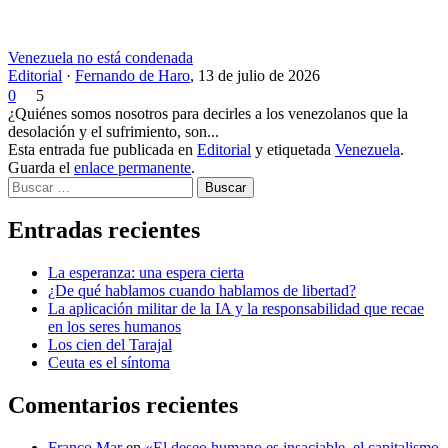
Venezuela no está condenada
Editorial
·
Fernando de Haro
,
13 de julio de 2026
0
5
¿Quiénes somos nosotros para decirles a los venezolanos que la
desolación y el sufrimiento, son...
Esta entrada fue publicada en
Editorial
y etiquetada
Venezuela
.
Guarda el
enlace permanente
.
Buscar
Entradas recientes
La esperanza: una espera cierta
¿De qué hablamos cuando hablamos de libertad?
La aplicación militar de la IA y la responsabilidad que recae
en los seres humanos
Los cien del Tarajal
Ceuta es el síntoma
Comentarios recientes
Franco Mar
en
«El deseo humano es insaciable, el capitalismo