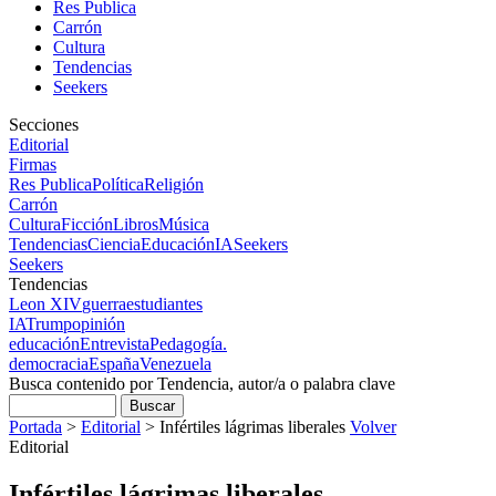
Res Publica
Carrón
Cultura
Tendencias
Seekers
Secciones
Editorial
Firmas
Res Publica
Política
Religión
Carrón
Cultura
Ficción
Libros
Música
Tendencias
Ciencia
Educación
IA
Seekers
Seekers
Tendencias
Leon XIV
guerra
estudiantes
IA
Trump
opinión
educación
Entrevista
Pedagogía.
democracia
España
Venezuela
Busca contenido por Tendencia, autor/a o palabra clave
Portada
>
Editorial
>
Infértiles lágrimas liberales
Volver
Editorial
Infértiles lágrimas liberales