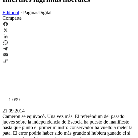
Editorial
·
PaginasDigital
Comparte
Facebook
X
LinkedIn
WhatsApp
Telegram
Email
Copy
Link
1.099
21.09.2014
Cameron se equivocó. Una vez más. El referéndum del pasado
jueves sobre la independencia de Escocia ha puesto de manifiesto
hasta qué punto el primer ministro conservador ha vuelto a meter la
pata. El error podría haber sido más grande si hubiera ganado el sí