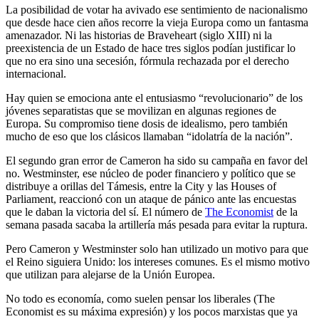
La posibilidad de votar ha avivado ese sentimiento de nacionalismo
que desde hace cien años recorre la vieja Europa como un fantasma
amenazador. Ni las historias de Braveheart (siglo XIII) ni la
preexistencia de un Estado de hace tres siglos podían justificar lo
que no era sino una secesión, fórmula rechazada por el derecho
internacional.
Hay quien se emociona ante el entusiasmo “revolucionario” de los
jóvenes separatistas que se movilizan en algunas regiones de
Europa. Su compromiso tiene dosis de idealismo, pero también
mucho de eso que los clásicos llamaban “idolatría de la nación”.
El segundo gran error de Cameron ha sido su campaña en favor del
no. Westminster, ese núcleo de poder financiero y político que se
distribuye a orillas del Támesis, entre la City y las Houses of
Parliament, reaccionó con un ataque de pánico ante las encuestas
que le daban la victoria del sí. El número de
The Economist
de la
semana pasada sacaba la artillería más pesada para evitar la ruptura.
Pero Cameron y Westminster solo han utilizado un motivo para que
el Reino siguiera Unido: los intereses comunes. Es el mismo motivo
que utilizan para alejarse de la Unión Europea.
No todo es economía, como suelen pensar los liberales (The
Economist es su máxima expresión) y los pocos marxistas que ya