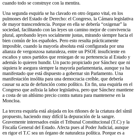
cuando todo se construye con la mentira.
Una segunda esquirla se ha clavado en otro órgano vital, en los
pulmones del Estado de Derecho: el Congreso, la Cámara legislativa
de mayor transcendencia. Porque en ella se debería “oxigenar” la
sociedad, facilitando con las leyes un camino mejor de convivencia
plural, aprobando leyes socialmente justas, mirando siempre hacia el
bien común de los españoles. Pero esto resulta prácticamente
imposible, cuando la mayoría absoluta está configurada por una
alianza de vergonzosa naturaleza, entre un PSOE insuficiente en
escaños y unos partidos que reniegan de su pertenencia al Estado y
además lo quieren hundir. Un pacto propiciado por Sánchez que ni
siquiera le asegura siempre la mayoría parlamentaria, aunque ya ha
manifestado que está dispuesto a gobernar sin Parlamento. Una
manifestación insólita para una democracia creíble, que debería
causar su acta de defunción como político. En fin, una esquirla en el
Congreso que asfixia la labor legislativa, pero que Sánchez mantiene
a costa de un altísimo precio contra natura para mantenerse en la
Moncloa.
La tercera esquirla está alojada en los riñones de la criatura del símil
propuesto, haciendo muy difícil la depuración de la sangre.
Gravemente interesados están el Tribunal Constitucional (T.C) y la
Fiscalía General del Estado. Afecta pues al Poder Judicial, aunque
en rigor el T.C sea un órgano de naturaleza política. Porque es a