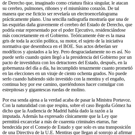
de Derecho que, imaginado como criatura física singular, le atacan
su cerebro, pulmones, riñones y el mismísimo corazón. De tal
manera que ese ficticio ser revelaría un electroencefalograma
prácticamente plano. Una sencilla radiografía mostraría que una de
las esquirlas daña gravemente el cerebro del Estado de Derecho, que
podría estar representado por el poder Ejecutivo, residenciándose
más concretamente en el Gobierno. Teóricamente éste es la masa
gris de toda la acción política, su motor, el sujeto de la iniciativa
normativa que desemboca en el BOE. Sus actos deberían ser
modélicos y ajustados a la ley. Pero desgraciadamente no es así. No
puede serlo cuando quien llegó a la presidencia del Gobierno por un
pacto de investidura con los detractores del Estado, después, en la
gobernanza del día a día, ha incumplido tenazmente cuanto prometió
en las elecciones en un viraje de ciento ochenta grados. No puede
serlo cuando habiendo sido investido con la mentira y el engaño,
continua hoy por ese camino, queriéndonos hacer comulgar con
estrepitosas y gigantescas ruedas de molino.
Por esa senda ajena a la verdad acaba de pasar la Ministra Portavoz.
Con la naturalidad con que respira, sobre el caso Begoña Gómez ha
dicho que la Audiencia de Madrid había dado la razón a la
imputada. Además ha expresado cínicamente que la Ley que
permitirá excarcelar a más de cuarenta criminales etarras, fue
bendecida por el Consejo de Estado y que solo es una transposición
de una Directiva de la U.E. Mentiras que llegan al sonrojo al afirmar