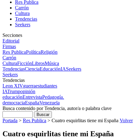
Res Publica
Carrón
Cultura
Tendencias
Seekers
Secciones
Editorial
Firmas
Res Publica
Política
Religión
Carrón
Cultura
Ficción
Libros
Música
Tendencias
Ciencia
Educación
IA
Seekers
Seekers
Tendencias
Leon XIV
guerra
estudiantes
IA
Trump
opinión
educación
Entrevista
Pedagogía.
democracia
España
Venezuela
Busca contenido por Tendencia, autor/a o palabra clave
Portada
>
Res Publica
>
Cuatro esquirlitas tiene mi España
Volver
Cuatro esquirlitas tiene mi España