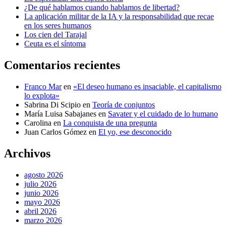
¿De qué hablamos cuando hablamos de libertad?
La aplicación militar de la IA y la responsabilidad que recae
en los seres humanos
Los cien del Tarajal
Ceuta es el síntoma
Comentarios recientes
Franco Mar
en
«El deseo humano es insaciable, el capitalismo
lo explota»
Sabrina Di Scipio
en
Teoría de conjuntos
María Luisa Sabajanes
en
Savater y el cuidado de lo humano
Carolina
en
La conquista de una pregunta
Juan Carlos Gómez
en
El yo, ese desconocido
Archivos
agosto 2026
julio 2026
junio 2026
mayo 2026
abril 2026
marzo 2026