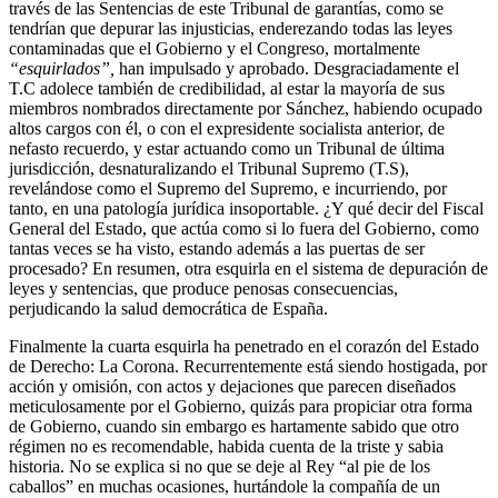
través de las Sentencias de este Tribunal de garantías, como se
tendrían que depurar las injusticias, enderezando todas las leyes
contaminadas que el Gobierno y el Congreso, mortalmente
“esquirlados”,
han impulsado y aprobado. Desgraciadamente el
T.C adolece también de credibilidad, al estar la mayoría de sus
miembros nombrados directamente por Sánchez, habiendo ocupado
altos cargos con él, o con el expresidente socialista anterior, de
nefasto recuerdo, y estar actuando como un Tribunal de última
jurisdicción, desnaturalizando el Tribunal Supremo (T.S),
revelándose como el Supremo del Supremo, e incurriendo, por
tanto, en una patología jurídica insoportable. ¿Y qué decir del Fiscal
General del Estado, que actúa como si lo fuera del Gobierno, como
tantas veces se ha visto, estando además a las puertas de ser
procesado? En resumen, otra esquirla en el sistema de depuración de
leyes y sentencias, que produce penosas consecuencias,
perjudicando la salud democrática de España.
Finalmente la cuarta esquirla ha penetrado en el corazón del Estado
de Derecho: La Corona. Recurrentemente está siendo hostigada, por
acción y omisión, con actos y dejaciones que parecen diseñados
meticulosamente por el Gobierno, quizás para propiciar otra forma
de Gobierno, cuando sin embargo es hartamente sabido que otro
régimen no es recomendable, habida cuenta de la triste y sabia
historia. No se explica si no que se deje al Rey “al pie de los
caballos” en muchas ocasiones, hurtándole la compañía de un