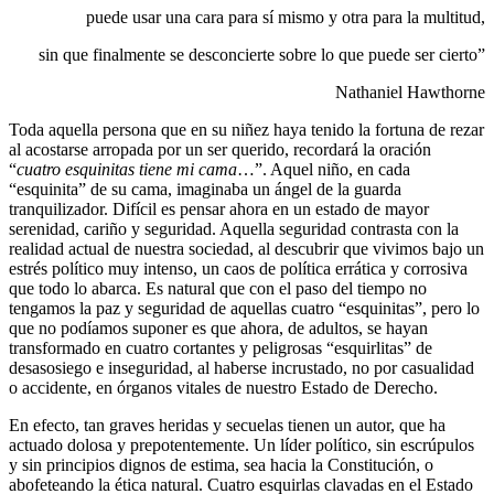
puede usar una cara para sí mismo y otra para la multitud,
sin que finalmente se desconcierte sobre lo que puede ser cierto”
Nathaniel Hawthorne
Toda aquella persona que en su niñez haya tenido la fortuna de rezar
al acostarse arropada por un ser querido, recordará la oración
“
cuatro esquinitas tiene mi cama
…”. Aquel niño, en cada
“esquinita” de su cama, imaginaba un ángel de la guarda
tranquilizador. Difícil es pensar ahora en un estado de mayor
serenidad, cariño y seguridad. Aquella seguridad contrasta con la
realidad actual de nuestra sociedad, al descubrir que vivimos bajo un
estrés político muy intenso, un caos de política errática y corrosiva
que todo lo abarca. Es natural que con el paso del tiempo no
tengamos la paz y seguridad de aquellas cuatro “esquinitas”, pero lo
que no podíamos suponer es que ahora, de adultos, se hayan
transformado en cuatro cortantes y peligrosas “esquirlitas” de
desasosiego e inseguridad, al haberse incrustado, no por casualidad
o accidente, en órganos vitales de nuestro Estado de Derecho.
En efecto, tan graves heridas y secuelas tienen un autor, que ha
actuado dolosa y prepotentemente. Un líder político, sin escrúpulos
y sin principios dignos de estima, sea hacia la Constitución, o
abofeteando la ética natural. Cuatro esquirlas clavadas en el Estado