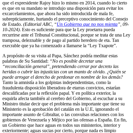
que el expresidente Rajoy hizo lo mismo en 2014, cuando lo cierto
es que en su mandato se introdujo una disposición para evitar los
excarcelamientos, que ahora ha sido introducida de mala fe,
subrepticiamente, hurtando el preceptivo conocimiento del Consejo
de Estado.
(Editorial ABC, “
Un Gobierno que no nos mienta
”, 09-
10-2024)
. Esto es suficiente para que la Ley proetarra pueda
recurrirse ante el Tribunal Constitucional, porque se trata de una Ley
tramposa, deleznable y de pago al partido heredero de eta. Tan
execrable que ya ha comenzado a llamarse la “Ley Txapote”.
A propósito de su visita al Papa, Sánchez podría meditar estas
palabras de Su Santidad:
“No es posible decretar una
“reconciliación general”, pretendiendo cerrar por decreto las
heridas o cubrir las injusticias con un manto de olvido. ¿Quién se
puede arrogar el derecho de perdonar en nombre de los demás?
Tanto la amnistía a los golpistas independentistas, como la
fraudulenta disposición liberadora de etarras convictos, estarían
descalificadas por la reflexión papal. Y en política exterior, la
esquirla afecta también al cerebro del Gobierno, al escuchar a su
Ministro titular decir que el problema más importante que tiene su
Ministerio es la aprobación del catalán en la U.E, ignorando el
importante asunto de Gibraltar, o las convulsas relaciones con los
gobiernos de Venezuela y Méjico por las ofensas a España. En fin,
un Gobierno que hace aguas en todos sus ministerios, interior y
exteriormente; aguas sucias por cierto, porque nada es limpio