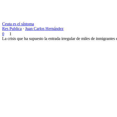
Ceuta es el síntoma
Res Publica
·
Juan Carlos Hernández
0
1
La crisis que ha supuesto la entrada irregular de miles de inmigrantes 