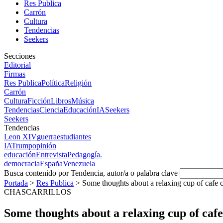
Res Publica
Carrón
Cultura
Tendencias
Seekers
Secciones
Editorial
Firmas
Res Publica
Política
Religión
Carrón
Cultura
Ficción
Libros
Música
Tendencias
Ciencia
Educación
IA
Seekers
Seekers
Tendencias
Leon XIV
guerra
estudiantes
IA
Trump
opinión
educación
Entrevista
Pedagogía.
democracia
España
Venezuela
Busca contenido por Tendencia, autor/a o palabra clave
Portada
>
Res Publica
>
Some thoughts about a relaxing cup of cafe c
CHASCARRILLOS
Some thoughts about a relaxing cup of cafe