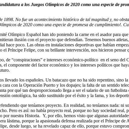
 candidatura a los Juegos Olímpicos de 2020 como una especie de p
 1898. No fue un acontecimiento histórico de tal magnitud y, no obsta
s Olímpicos de 2020 como una especie de promesa de cumplimiento!. 
mité Olímpico Español han ido poniendo la carne en el asador para que M
itieran ilusión con el proyecto que defendían. Tenemos buenos atletas,
ial hace poco. Las obras en instalaciones deportivas que habían empez
l Príncipe Felipe, con su brillante intervención, nos hicieron pensar q
po, de “conspiraciones” e intereses económico-político en el seno del
s, el componente del factor económico y los intereses políticos que hay
uturo.
os llevado los españoles. Un batacazo que no ha sido repentino, sino l
 cara con la Operación Puerto y los dopajes; la falta de un sentido teleo
nta por qué tan desproporcionado llega a ser el salario de un futbolista 
nsión ontológica, ha sido sustituido por el éxito y la fama, y los deporti
fendiendo que teníamos proyecto. En realidad, no teníamos nada: ni soli
ho. Pero es así: no había proyecto real, porque no hay sociedad real, p
 por nuestra Historia. Y, por ello, hemos visto que algunas autoridade
era lástima, porque la apasionada defensa realizada por el Príncipe de
 Felipe, desde luego, se ha revelado capaz de ello, porque estuvo compr