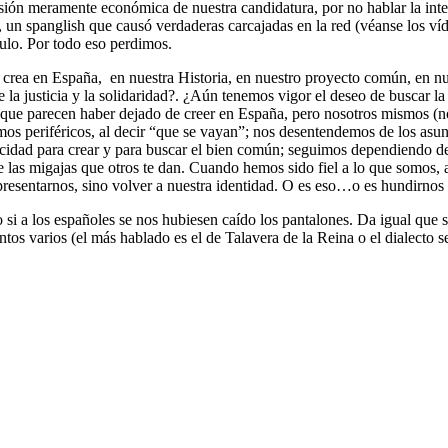
visión meramente económica de nuestra candidatura, por no hablar la in
 un spanglish que causó verdaderas carcajadas en la red (véanse los víd
ículo. Por todo eso perdimos.
e crea en España, en nuestra Historia, en nuestro proyecto común, en n
a justicia y la solidaridad?. ¿Aún tenemos vigor el deseo de buscar la
os, que parecen haber dejado de creer en España, pero nosotros mismos
s periféricos, al decir “que se vayan”; nos desentendemos de los asunto
pacidad para crear y para buscar el bien común; seguimos dependiendo d
e las migajas que otros te dan. Cuando hemos sido fiel a lo que somos,
presentarnos, sino volver a nuestra identidad. O es eso…o es hundirnos 
mo si a los españoles se nos hubiesen caído los pantalones. Da igual 
os varios (el más hablado es el de Talavera de la Reina o el dialecto s