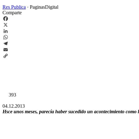
Res Publica
·
PaginasDigital
Comparte
Facebook
X
LinkedIn
WhatsApp
Telegram
Email
Copy
Link
393
04.12.2013
Hsce unos meses, parecía haber sucedido un acontecimiento como l