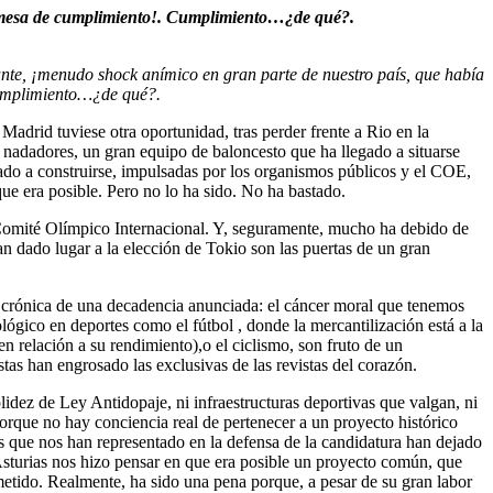
romesa de cumplimiento!. Cumplimiento…¿de qué?.
nte, ¡menudo shock anímico en gran parte de nuestro país, que había
Cumplimiento…¿de qué?.
adrid tuviese otra oportunidad, tras perder frente a Rio en la
 nadadores, un gran equipo de baloncesto que ha llegado a situarse
ado a construirse, impulsadas por los organismos públicos y el COE,
ue era posible. Pero no lo ha sido. No ha bastado.
 Comité Olímpico Internacional. Y, seguramente, mucho ha debido de
an dado lugar a la elección de Tokio son las puertas de un gran
a crónica de una decadencia anunciada: el cáncer moral que tenemos
lógico en deportes como el fútbol , donde la mercantilización está a la
en relación a su rendimiento),o el ciclismo, son fruto de un
stas han engrosado las exclusivas de las revistas del corazón.
dez de Ley Antidopaje, ni infraestructuras deportivas que valgan, ni
orque no hay conciencia real de pertenecer a un proyecto histórico
s que nos han representado en la defensa de la candidatura han dejado
 Asturias nos hizo pensar en que era posible un proyecto común, que
ometido. Realmente, ha sido una pena porque, a pesar de su gran labor