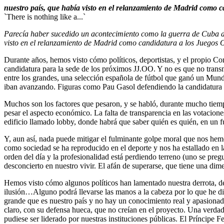
nuestro país, que había visto en el relanzamiento de Madrid como
`There is nothing like a...`
Parecía haber sucedido un acontecimiento como la guerra de Cuba de
visto en el relanzamiento de Madrid como candidatura a los Juego
Durante años, hemos visto cómo políticos, deportistas, y el propio Co
candidatura para la sede de los próximos JJ.OO. Y no es que no transm
entre los grandes, una selección española de fútbol que ganó un Mund
iban avanzando. Figuras como Pau Gasol defendiendo la candidatura o e
Muchos son los factores que pesaron, y se habló, durante mucho tiem
pesar el aspecto económico. La falta de transparencia en las votacione
edificio llamado lobby, donde habrá que saber quién es quién, en un f
Y, aun así, nada puede mitigar el fulminante golpe moral que nos hem
como sociedad se ha reproducido en el deporte y nos ha estallado en la
orden del día y la profesionalidad está perdiendo terreno (uno se pregu
desconcierto en nuestro vivir. El afán de superarse, que tiene una dime
Hemos visto cómo algunos políticos han lamentado nuestra derrota, de
ilusión…Alguno podrá llevarse las manos a la cabeza por lo que he dic
grande que es nuestro país y no hay un conocimiento real y apasionado
claro, con su defensa hueca, que no creían en el proyecto. Una verdad
pudiese ser liderado por nuestras instituciones públicas. El Príncipe