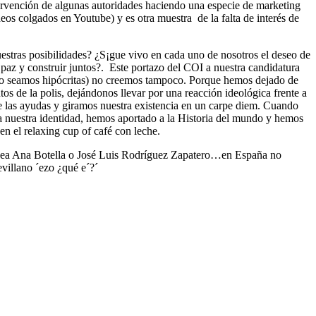
tervención de algunas autoridades haciendo una especie de marketing
eos colgados en Youtube) y es otra muestra de la falta de interés de
uestras posibilidades? ¿S¡gue vivo en cada uno de nosotros el deseo de
 paz y construir juntos?. Este portazo del COI a nuestra candidatura
 (no seamos hipócritas) no creemos tampoco. Porque hemos dejado de
s de la polis, dejándonos llevar por una reacción ideológica frente a
e las ayudas y giramos nuestra existencia en un carpe diem. Cuando
 a nuestra identidad, hemos aportado a la Historia del mundo y hemos
en el relaxing cup of café con leche.
que sea Ana Botella o José Luis Rodríguez Zapatero…en España no
evillano ´ezo ¿qué e´?´