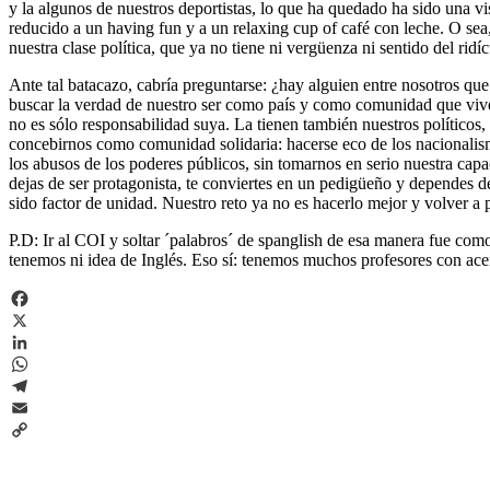
y la algunos de nuestros deportistas, lo que ha quedado ha sido una 
reducido a un having fun y a un relaxing cup of café con leche. O sea,
nuestra clase política, que ya no tiene ni vergüenza ni sentido del rid
Ante tal batacazo, cabría preguntarse: ¿hay alguien entre nosotros qu
buscar la verdad de nuestro ser como país y como comunidad que vive l
no es sólo responsabilidad suya. La tienen también nuestros polític
concebirnos como comunidad solidaria: hacerse eco de los nacionalismo
los abusos de los poderes públicos, sin tomarnos en serio nuestra ca
dejas de ser protagonista, te conviertes en un pedigüeño y dependes d
sido factor de unidad. Nuestro reto ya no es hacerlo mejor y volver a 
P.D: Ir al COI y soltar ´palabros´ de spanglish de esa manera fue co
tenemos ni idea de Inglés. Eso sí: tenemos muchos profesores con acent
Facebook
X
LinkedIn
WhatsApp
Telegram
Email
Copy
Link