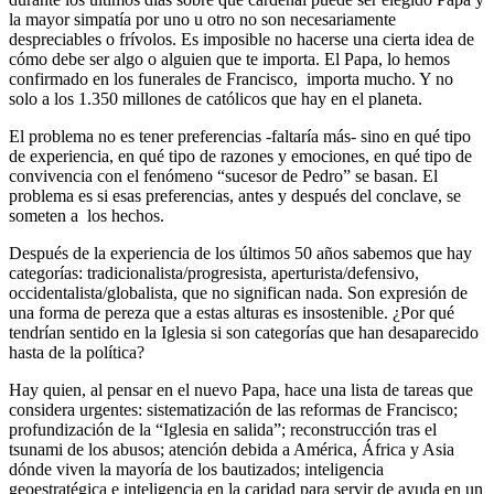
la mayor simpatía por uno u otro no son necesariamente
despreciables o frívolos. Es imposible no hacerse una cierta idea de
cómo debe ser algo o alguien que te importa. El Papa, lo hemos
confirmado en los funerales de Francisco, importa mucho. Y no
solo a los 1.350 millones de católicos que hay en el planeta.
El problema no es tener preferencias -faltaría más- sino en qué tipo
de experiencia, en qué tipo de razones y emociones, en qué tipo de
convivencia con el fenómeno “sucesor de Pedro” se basan. El
problema es si esas preferencias, antes y después del conclave, se
someten a los hechos.
Después de la experiencia de los últimos 50 años sabemos que hay
categorías: tradicionalista/progresista, aperturista/defensivo,
occidentalista/globalista, que no significan nada. Son expresión de
una forma de pereza que a estas alturas es insostenible. ¿Por qué
tendrían sentido en la Iglesia si son categorías que han desaparecido
hasta de la política?
Hay quien, al pensar en el nuevo Papa, hace una lista de tareas que
considera urgentes: sistematización de las reformas de Francisco;
profundización de la “Iglesia en salida”; reconstrucción tras el
tsunami de los abusos; atención debida a América, África y Asia
dónde viven la mayoría de los bautizados; inteligencia
geoestratégica e inteligencia en la caridad para servir de ayuda en un