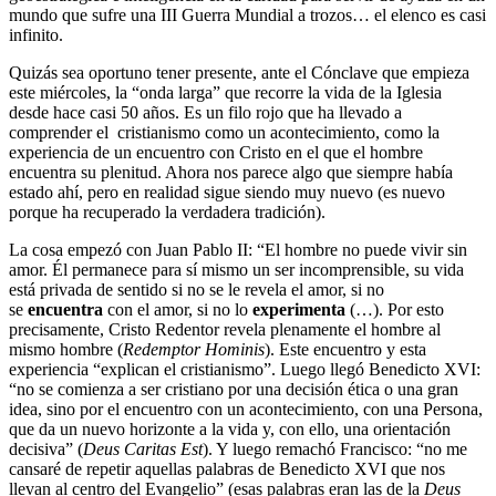
mundo que sufre una III Guerra Mundial a trozos… el elenco es casi
infinito.
Quizás sea oportuno tener presente, ante el Cónclave que empieza
este miércoles, la “onda larga” que recorre la vida de la Iglesia
desde hace casi 50 años. Es un filo rojo que ha llevado a
comprender el cristianismo como un acontecimiento, como la
experiencia de un encuentro con Cristo en el que el hombre
encuentra su plenitud. Ahora nos parece algo que siempre había
estado ahí, pero en realidad sigue siendo muy nuevo (es nuevo
porque ha recuperado la verdadera tradición).
La cosa empezó con Juan Pablo II: “El hombre no puede vivir sin
amor. Él permanece para sí mismo un ser incomprensible, su vida
está privada de sentido si no se le revela el amor, si no
se
encuentra
con el amor, si no lo
experimenta
(…). Por esto
precisamente, Cristo Redentor revela plenamente el hombre al
mismo hombre (
Redemptor Hominis
). Este encuentro y esta
experiencia “explican el cristianismo”. Luego llegó Benedicto XVI:
“no se comienza a ser cristiano por una decisión ética o una gran
idea, sino por el encuentro con un acontecimiento, con una Persona,
que da un nuevo horizonte a la vida y, con ello, una orientación
decisiva” (
Deus Caritas Est
). Y luego remachó Francisco: “no me
cansaré de repetir aquellas palabras de Benedicto XVI que nos
llevan al centro del Evangelio” (esas palabras eran las de la
Deus