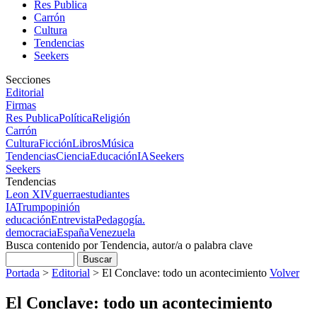
Res Publica
Carrón
Cultura
Tendencias
Seekers
Secciones
Editorial
Firmas
Res Publica
Política
Religión
Carrón
Cultura
Ficción
Libros
Música
Tendencias
Ciencia
Educación
IA
Seekers
Seekers
Tendencias
Leon XIV
guerra
estudiantes
IA
Trump
opinión
educación
Entrevista
Pedagogía.
democracia
España
Venezuela
Busca contenido por Tendencia, autor/a o palabra clave
Portada
>
Editorial
>
El Conclave: todo un acontecimiento
Volver
El Conclave: todo un acontecimiento