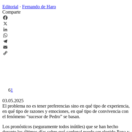
Editorial
·
Fernando de Haro
Comparte
Facebook
X
LinkedIn
WhatsApp
Telegram
Email
Copy
Link
6
1
03.05.2025
El problema no es tener preferencias sino en qué tipo de experiencia,
en qué tipo de razones y emociones, en qué tipo de convivencia con
el fenómeno “sucesor de Pedro” se basan.
Los pronósticos (seguramente todos inútiles) que se han hecho
durante los últimos días sobre qué cardenal puede ser elegido Papa y