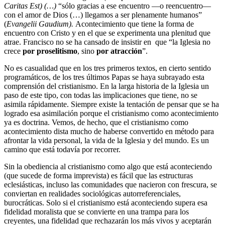
Caritas Est) (…)
“sólo gracias a ese encuentro —o reencuentro—
con el amor de Dios (…) llegamos a ser plenamente humanos”
(
Evangelii Gaudium).
Acontecimiento que tiene la forma de
encuentro con Cristo y en el que se experimenta una plenitud que
atrae. Francisco no se ha cansado de insistir en que “la Iglesia no
crece
por proselitismo
, sino
por atracción
”.
No es casualidad que en los tres primeros textos, en cierto sentido
programáticos, de los tres últimos Papas se haya subrayado esta
comprensión del cristianismo. En la larga historia de la Iglesia un
paso de este tipo, con todas las implicaciones que tiene, no se
asimila rápidamente. Siempre existe la tentación de pensar que se ha
logrado esa asimilación porque el cristianismo como acontecimiento
ya es doctrina. Vemos, de hecho, que el cristianismo como
acontecimiento dista mucho de haberse convertido en método para
afrontar la vida personal, la vida de la Iglesia y del mundo. Es un
camino que está todavía por recorrer.
Sin la obediencia al cristianismo como algo que está aconteciendo
(que sucede de forma imprevista) es fácil que las estructuras
eclesiásticas, incluso las comunidades que nacieron con frescura, se
conviertan en realidades sociológicas autorreferenciales,
burocráticas. Solo si el cristianismo está aconteciendo supera esa
fidelidad moralista que se convierte en una trampa para los
creyentes, una fidelidad que rechazarán los más vivos y aceptarán