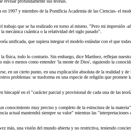
ue revisar profundamente sus teorías.
ca en 1997 y miembro de la Pontificia Academia de las Ciencias- el mo
el trabajo que se ha realizado en torno al mismo. "Pero mi impresión -a
la mecánica cuántica o la relatividad del siglo pasado".
oría unificada, que supiera integrar el modelo estándar con el que toda
la física, todo lo contrario. Sin embargo, dice Martínez, reflejan nuestr
oco más o menos como entender ‘la mente de Dios', siguiendo la conoc
tirse, en un cierto punto, en una explicación absoluta de la realidad y 
stros problemas: se trasforma en una especie de religión que promete l
n hincapié en el "carácter parcial y provisional de cada una de las teorí
n conocimiento muy preciso y completo de la estructura de la materia"
iencia actual mantendrá siempre su valor" mientras las "interpretaciones
vez más, una visión del mundo abierta y no restrictiva, teniendo concie