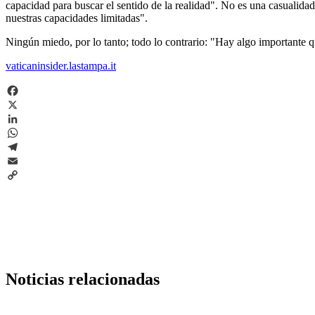
capacidad para buscar el sentido de la realidad". No es una casualida
nuestras capacidades limitadas".
Ningún miedo, por lo tanto; todo lo contrario: "Hay algo importante q
vaticaninsider.lastampa.it
Facebook
X
LinkedIn
WhatsApp
Telegram
Email
Copy
Link
Noticias relacionadas