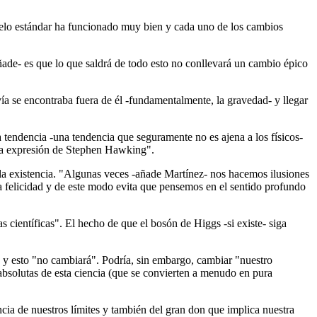
delo estándar ha funcionado muy bien y cada uno de los cambios
ñade- es que lo que saldrá de todo esto no conllevará un cambio épico
vía se encontraba fuera de él -fundamentalmente, la gravedad- y llegar
a tendencia -una tendencia que seguramente no es ajena a los físicos-
ida expresión de Stephen Hawking".
de la existencia. "Algunas veces -añade Martínez- nos hacemos ilusiones
a felicidad y de este modo evita que pensemos en el sentido profundo
as científicas". El hecho de que el bosón de Higgs -si existe- siga
 y esto "no cambiará". Podría, sin embargo, cambiar "nuestro
 absolutas de esta ciencia (que se convierten a menudo en pura
ncia de nuestros límites y también del gran don que implica nuestra