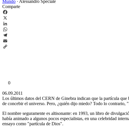
Mundo
·
Alessandro Speciale
Comparte
Facebook
X
LinkedIn
WhatsApp
Telegram
Email
Copy
Link
0
06.09.2011
Los últimos datos del CERN de Ginebra indican que la partícula que 
de concebir el universo. Pero, ¿quién dijo miedo? Todo lo contrario, "
El nombre seguramente es altisonante: en 1993, un libro de divulgaci
había animado a algunos pocos especialistas, en una celebridad interna
ensayo como "partícula de Dios".