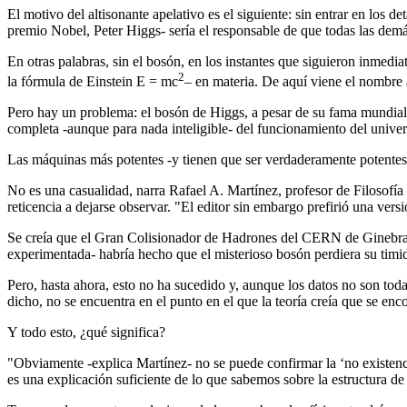
El motivo del altisonante apelativo es el siguiente: sin entrar en los d
premio Nobel, Peter Higgs- sería el responsable de que todas las dem
En otras palabras, sin el bosón, en los instantes que siguieron inmed
2
la fórmula de Einstein E = mc
– en materia. De aquí viene el nombre
Pero hay un problema: el bosón de Higgs, a pesar de su fama mundial, 
completa -aunque para nada inteligible- del funcionamiento del univer
Las máquinas más potentes -y tienen que ser verdaderamente potentes p
No es una casualidad, narra Rafael A. Martínez, profesor de Filosofía d
reticencia a dejarse observar. "El editor sin embargo prefirió una ver
Se creía que el Gran Colisionador de Hadrones del CERN de Ginebra 
experimentada- habría hecho que el misterioso bosón perdiera su timi
Pero, hasta ahora, esto no ha sucedido y, aunque los datos no son toda
dicho, no se encuentra en el punto en el que la teoría creía que se e
Y todo esto, ¿qué significa?
"Obviamente -explica Martínez- no se puede confirmar la ‘no existenc
es una explicación suficiente de lo que sabemos sobre la estructura de 