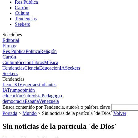
Res Publica
Carrón
Cultura
Tendencias
Seekers
Secciones
Editorial
Firmas
Res Publica
Política
Religión
Carrón
Cultura
Ficción
Libros
Música
Tendencias
Ciencia
Educación
IA
Seekers
Seekers
Tendencias
Leon XIV
guerra
estudiantes
IA
Trump
opinión
educación
Entrevista
Pedagogía.
democracia
España
Venezuela
Busca contenido por Tendencia, autor/a o palabra clave
Portada
>
Mundo
>
Sin noticias de la partícula `de Dios`
Volver
Sin noticias de la partícula `de Dios`