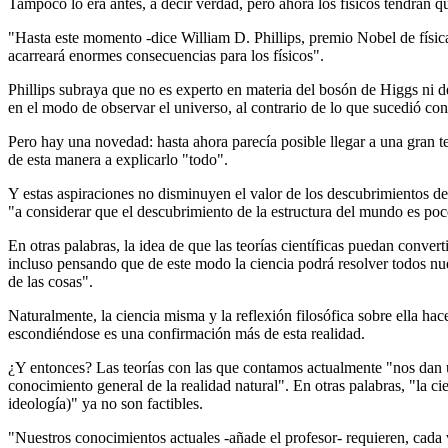
Tampoco lo era antes, a decir verdad, pero ahora los físicos tendrán q
"Hasta este momento -dice William D. Phillips, premio Nobel de físi
acarreará enormes consecuencias para los físicos".
Phillips subraya que no es experto en materia del bosón de Higgs ni d
en el modo de observar el universo, al contrario de lo que sucedió con 
Pero hay una novedad: hasta ahora parecía posible llegar a una gran te
de esta manera a explicarlo "todo".
Y estas aspiraciones no disminuyen el valor de los descubrimientos de 
"a considerar que el descubrimiento de la estructura del mundo es p
En otras palabras, la idea de que las teorías científicas puedan conver
incluso pensando que de este modo la ciencia podrá resolver todos nue
de las cosas".
Naturalmente, la ciencia misma y la reflexión filosófica sobre ella hace
escondiéndose es una confirmación más de esta realidad.
¿Y entonces? Las teorías con las que contamos actualmente "nos dan u
conocimiento general de la realidad natural". En otras palabras, "la c
ideología)" ya no son factibles.
"Nuestros conocimientos actuales -añade el profesor- requieren, cada 