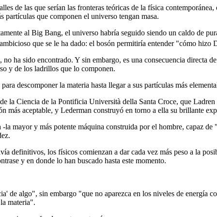
etalles de las que serían las fronteras teóricas de la física contemporánea
ás partículas que componen el universo tengan masa.
iatamente al Big Bang, el universo habría seguido siendo un caldo de pur
 ambicioso que se le ha dado: el bosón permitiría entender "cómo hizo 
no ha sido encontrado. Y sin embargo, es una consecuencia directa de l
so y de los ladrillos que lo componen.
ara descomponer la materia hasta llegar a sus partículas más elementale
e la Ciencia de la Pontificia Università della Santa Croce, que Ladren q
sión más aceptable, y Lederman construyó en torno a ella su brillante ex
-la mayor y más potente máquina construida por el hombre, capaz de "
dez.
vía definitivos, los físicos comienzan a dar cada vez más peso a la posi
ncontrase y en donde lo han buscado hasta este momento.
ia' de algo", sin embargo "que no aparezca en los niveles de energía 
la materia".