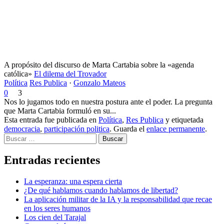
A propósito del discurso de Marta Cartabia sobre la «agenda
católica»
El dilema del Trovador
Política
Res Publica
·
Gonzalo Mateos
0
3
Nos lo jugamos todo en nuestra postura ante el poder. La pregunta
que Marta Cartabia formuló en su...
Esta entrada fue publicada en
Política
,
Res Publica
y etiquetada
democracia
,
participación politica
. Guarda el
enlace permanente
.
Buscar
Entradas recientes
La esperanza: una espera cierta
¿De qué hablamos cuando hablamos de libertad?
La aplicación militar de la IA y la responsabilidad que recae
en los seres humanos
Los cien del Tarajal