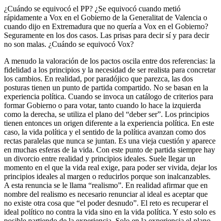
¿Cuándo se equivocó el PP? ¿Se equivocó cuando metió
rápidamente a Vox en el Gobierno de la Generalitat de Valencia o
cuando dijo en Extremadura que no quería a Vox en el Gobierno?
Seguramente en los dos casos. Las prisas para decir sí y para decir
no son malas. ¿Cuándo se equivocó Vox?
A menudo la valoración de los pactos oscila entre dos referencias: la
fidelidad a los principios y la necesidad de ser realista para concretar
los cambios. En realidad, por paradójico que parezca, las dos
posturas tienen un punto de partida compartido. No se basan en la
experiencia política. Cuando se invoca un catálogo de criterios para
formar Gobierno o para votar, tanto cuando lo hace la izquierda
como la derecha, se utiliza el plano del “deber ser”. Los principios
tienen entonces un origen diferente a la experiencia política. En este
caso, la vida política y el sentido de la política avanzan como dos
rectas paralelas que nunca se juntan. Es una vieja cuestión y aparece
en muchas esferas de la vida. Con este punto de partida siempre hay
un divorcio entre realidad y principios ideales. Suele llegar un
momento en el que la vida real exige, para poder ser vivida, dejar los
principios ideales al margen o reducirlos porque son inalcanzables.
A esta renuncia se le llama “realismo”. En realidad afirmar que en
nombre del realismo es necesario renunciar al ideal es aceptar que
no existe otra cosa que “el poder desnudo”. El reto es recuperar el
ideal político no contra la vida sino en la vida política. Y esto solo es
posible partiendo de la experiencia. Solo en la experiencia el plano