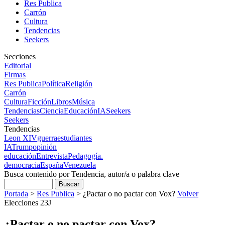
Res Publica
Carrón
Cultura
Tendencias
Seekers
Secciones
Editorial
Firmas
Res Publica
Política
Religión
Carrón
Cultura
Ficción
Libros
Música
Tendencias
Ciencia
Educación
IA
Seekers
Seekers
Tendencias
Leon XIV
guerra
estudiantes
IA
Trump
opinión
educación
Entrevista
Pedagogía.
democracia
España
Venezuela
Busca contenido por Tendencia, autor/a o palabra clave
Portada
>
Res Publica
>
¿Pactar o no pactar con Vox?
Volver
Elecciones 23J
¿Pactar o no pactar con Vox?