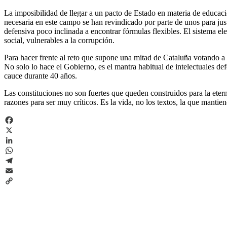
La imposibilidad de llegar a un pacto de Estado en materia de educaci
necesaria en este campo se han revindicado por parte de unos para justi
defensiva poco inclinada a encontrar fórmulas flexibles. El sistema el
social, vulnerables a la corrupción.
Para hacer frente al reto que supone una mitad de Cataluña votando a 
No solo lo hace el Gobierno, es el mantra habitual de intelectuales de
cauce durante 40 años.
Las constituciones no son fuertes que queden construidos para la etern
razones para ser muy críticos. Es la vida, no los textos, la que mantie
Facebook
X
LinkedIn
WhatsApp
Telegram
Email
Copy
Link