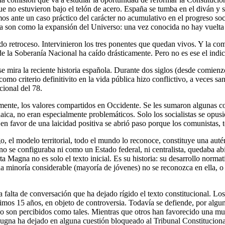
no estuvieron bajo el telón de acero. España se tumba en el diván y se
s ante un caso práctico del carácter no acumulativo en el progreso soci
a son como la expansión del Universo: una vez conocida no hay vuelta 
 retroceso. Intervinieron los tres ponentes que quedan vivos. Y la com
e la Soberanía Nacional ha caído drásticamente. Pero no es ese el indic
 mira la reciente historia española. Durante dos siglos (desde comienz
ad como criterio definitivito en la vida pública hizo conflictivo, a veces
cional del 78.
nte, los valores compartidos en Occidente. Se les sumaron algunas con
laica, no eran especialmente problemáticos. Solo los socialistas se opusi
a en favor de una laicidad positiva se abrió paso porque los comunistas
rgo, el modelo territorial, todo el mundo lo reconoce, constituye una aut
a no se configuraba ni como un Estado federal, ni centralista, quedaba ab
a Magna no es solo el texto inicial. Es su historia: su desarrollo norma
a minoría considerable (mayoría de jóvenes) no se reconozca en ella, o 
 esa falta de conversación que ha dejado rígido el texto constitucional.
timos 15 años, en objeto de controversia. Todavía se defiende, por algun
no son percibidos como tales. Mientras que otros han favorecido una muta
pugna ha dejado en alguna cuestión bloqueado al Tribunal Constituciona