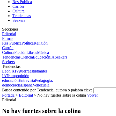
Res Publica
Carrón
Cultura
Tendencias
Seekers
Secciones
Editorial
Firmas
Res Publica
Política
Religión
Carrón
Cultura
Ficción
Libros
Música
Tendencias
Ciencia
Educación
IA
Seekers
Seekers
Tendencias
Leon XIV
guerra
estudiantes
IA
Trump
opinión
educación
Entrevista
Pedagogía.
democracia
España
Venezuela
Busca contenido por Tendencia, autor/a o palabra clave
Portada
>
Editorial
>
No hay fuertes sobre la colina
Volver
Editorial
No hay fuertes sobre la colina