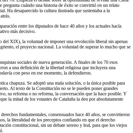
 pregunta cuándo una historia de éxito se convirtió en un relato
al. Ha desaparecido la cultura ilustrada que sustentaba a la
atrás.
paración entre los diputados de hace 40 años y los actuales hacía
ativo más decisivo.
o del XIX), la voluntad de imponer una revolución liberal sin apenas
 sangriento, el proyecto nacional. La voluntad de superar lo mucho que se
quistas sociales de nueva generación. A finales de los 70 esos
eron a una definición de la libertad religiosa que incluyera una
, todavía con peso en ese momento, la defendieron.
éntica chapuza. Se adoptó una mala solución, o la única posible para
ierto. Al texto de la Constitución no se le pueden poner grandes
tivo, su reforma o no reforma, la conversación que la hace posible. Y
que la mitad de los votantes de Cataluña la den por absolutamente
 Los derechos fundamentales, consensuados hace 40 años, se convirtieron
os, la literalidad de los preceptos confiando en que el derecho
ción constitucional, sin un debate sereno y leal, para que los viejos
l.