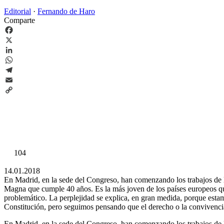
Editorial
·
Fernando de Haro
Comparte
Facebook
X
LinkedIn
WhatsApp
Telegram
Email
Copy
Link
104
14.01.2018
En Madrid, en la sede del Congreso, han comenzando los trabajos de l
Magna que cumple 40 años. Es la más joven de los países europeos que 
problemático. La perplejidad se explica, en gran medida, porque estamo
Constitución, pero seguimos pensando que el derecho o la convivenci
En Madrid, en la sede del Congreso, han comenzando los trabajos de l