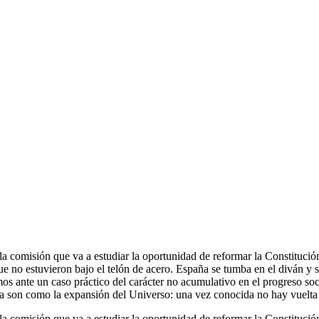
a comisión que va a estudiar la oportunidad de reformar la Constitución
no estuvieron bajo el telón de acero. España se tumba en el diván y se
s ante un caso práctico del carácter no acumulativo en el progreso soci
a son como la expansión del Universo: una vez conocida no hay vuelta 
a comisión que va a estudiar la oportunidad de reformar la Constitución