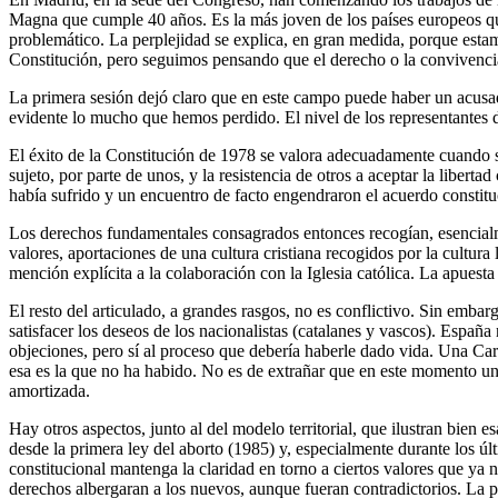
Magna que cumple 40 años. Es la más joven de los países europeos que 
problemático. La perplejidad se explica, en gran medida, porque estamo
Constitución, pero seguimos pensando que el derecho o la convivenci
La primera sesión dejó claro que en este campo puede haber un acusado
evidente lo mucho que hemos perdido. El nivel de los representantes d
El éxito de la Constitución de 1978 se valora adecuadamente cuando se
sujeto, por parte de unos, y la resistencia de otros a aceptar la libert
había sufrido y un encuentro de facto engendraron el acuerdo constitu
Los derechos fundamentales consagrados entonces recogían, esencialme
valores, aportaciones de una cultura cristiana recogidos por la cultura 
mención explícita a la colaboración con la Iglesia católica. La apuest
El resto del articulado, a grandes rasgos, no es conflictivo. Sin emba
satisfacer los deseos de los nacionalistas (catalanes y vascos). Españ
objeciones, pero sí al proceso que debería haberle dado vida. Una Cart
esa es la que no ha habido. No es de extrañar que en este momento un
amortizada.
Hay otros aspectos, junto al del modelo territorial, que ilustran bien
desde la primera ley del aborto (1985) y, especialmente durante los úl
constitucional mantenga la claridad en torno a ciertos valores que ya 
derechos albergaran a los nuevos, aunque fueran contradictorios. La 