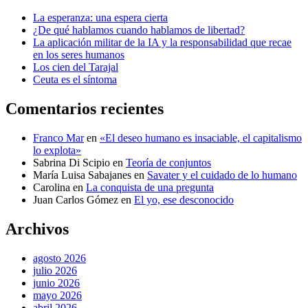
La esperanza: una espera cierta
¿De qué hablamos cuando hablamos de libertad?
La aplicación militar de la IA y la responsabilidad que recae
en los seres humanos
Los cien del Tarajal
Ceuta es el síntoma
Comentarios recientes
Franco Mar
en
«El deseo humano es insaciable, el capitalismo
lo explota»
Sabrina Di Scipio
en
Teoría de conjuntos
María Luisa Sabajanes
en
Savater y el cuidado de lo humano
Carolina
en
La conquista de una pregunta
Juan Carlos Gómez
en
El yo, ese desconocido
Archivos
agosto 2026
julio 2026
junio 2026
mayo 2026
abril 2026