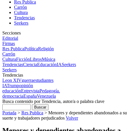
Res Publica
Carrón
Cultura
Tendencias
Seekers
Secciones
Editorial
Firmas
Res Publica
Política
Religión
Carrón
Cultura
Ficción
Libros
Música
Tendencias
Ciencia
Educación
IA
Seekers
Seekers
Tendencias
Leon XIV
guerra
estudiantes
IA
Trump
opinión
educación
Entrevista
Pedagogía.
democracia
España
Venezuela
Busca contenido por Tendencia, autor/a o palabra clave
Portada
>
Res Publica
>
Menores y dependientes abandonados a su
suerte y trabajadores perjudicados
Volver
Menores y dependientes abandonados a