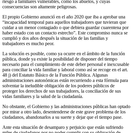
riesgo a familiares vulnerables, como los abuelos, y cuyas
consecuencias son altamente peligrosas.
El propio Gobierno anunció en el año 2020 que iba a aprobar una
“incapacidad temporal para aquellos trabajadores que tuvieran que
cuidar a un menor contagiado o que debiera guardar cuarentena por
haber estado con un contacto estrecho”. Este compromiso nunca se
cumplió y dos años después la situación de las familias y
trabajadores es mucho peor.
La solución es posible, como ya ocurre en el ámbito de la función
pública, donde ya existe la posibilidad de disponer del tiempo
necesario para el cumplimiento de este deber personal e inexcusable
para conciliar la vida familiar y laboral como así se recoge en el art.
48 j) del Estatuto Básico de la Función Pública. Algunas
administraciones autonómicas están recurriendo a esta fórmula para
solventar la ineludible obligación de los poderes públicos de
proteger los derechos de sus trabajadores, la conciliación de sus
vidas familiares y la salud de la ciudadanía.
No obstante, el Gobierno y las administraciones públicas han optado
por mirar a otro lado, desentenderse de este grave problema de los
ciudadanos, abandonarlos a su suerte y dejar que el tiempo pase.
Ante esta situación de desamparo y perjuicio que están sufriendo
miles de ciudadanos por no poder cumplir con su obligación de