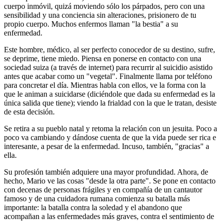
cuerpo inmóvil, quizá moviendo sólo los párpados, pero con una
sensibilidad y una conciencia sin alteraciones, prisionero de tu
propio cuerpo. Muchos enfermos llaman "la bestia" a su
enfermedad.
Este hombre, médico, al ser perfecto conocedor de su destino, sufre,
se deprime, tiene miedo. Piensa en ponerse en contacto con una
sociedad suiza (a través de internet) para recurrir al suicidio asistido
antes que acabar como un "vegetal". Finalmente llama por teléfono
para concretar el día. Mientras habla con ellos, ve la forma con la
que le animan a suicidarse (diciéndole que dada su enfermedad es la
única salida que tiene); viendo la frialdad con la que le tratan, desiste
de esta decisión.
Se retira a su pueblo natal y retoma la relación con un jesuita. Poco a
poco va cambiando y dándose cuenta de que la vida puede ser rica e
interesante, a pesar de la enfermedad. Incuso, también, "gracias" a
ella.
Su profesión también adquiere una mayor profundidad. Ahora, de
hecho, Mario ve las cosas "desde la otra parte". Se pone en contacto
con decenas de personas frágiles y en compañía de un cantautor
famoso y de una cuidadora rumana comienza su batalla más
importante: la batalla contra la soledad y el abandono que
acompañan a las enfermedades más graves, contra el sentimiento de