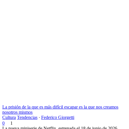
La prisión de la que es más difícil escapar es la que nos creamos
nosotros mismos
Cultura
Tendencias
·
Federico Giorgetti
0
1
La nueva miniserie de Netflix, estrenada el 18 de junio de 2026,