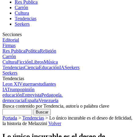
Res Publica
Carrón
Cultura
Tendencias
Seekers
Secciones
Editorial
Firmas
Res Publica
Política
Religión
Carrón
Cultura
Ficción
Libros
Música
Tendencias
Ciencia
Educación
IA
Seekers
Seekers
Tendencias
Leon XIV
guerra
estudiantes
IA
Trump
opinión
educación
Entrevista
Pedagogía.
democracia
España
Venezuela
Busca contenido por Tendencia, autor/a o palabra clave
Portada
>
Tendencias
>
Lo único incurable es el deseo de felicidad,
la historia de Melazzini
Volver
Lo único incurable es el deseo de