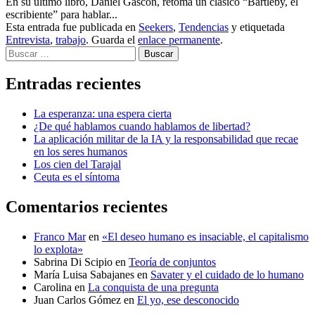
En su último libro, Daniel Gascón, retoma un clásico “Bartleby, el
escribiente” para hablar...
Esta entrada fue publicada en
Seekers
,
Tendencias
y etiquetada
Entrevista
,
trabajo
. Guarda el
enlace permanente
.
Buscar
Entradas recientes
La esperanza: una espera cierta
¿De qué hablamos cuando hablamos de libertad?
La aplicación militar de la IA y la responsabilidad que recae
en los seres humanos
Los cien del Tarajal
Ceuta es el síntoma
Comentarios recientes
Franco Mar
en
«El deseo humano es insaciable, el capitalismo
lo explota»
Sabrina Di Scipio
en
Teoría de conjuntos
María Luisa Sabajanes
en
Savater y el cuidado de lo humano
Carolina
en
La conquista de una pregunta
Juan Carlos Gómez
en
El yo, ese desconocido