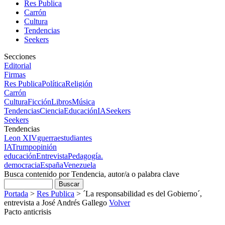
Res Publica
Carrón
Cultura
Tendencias
Seekers
Secciones
Editorial
Firmas
Res Publica
Política
Religión
Carrón
Cultura
Ficción
Libros
Música
Tendencias
Ciencia
Educación
IA
Seekers
Seekers
Tendencias
Leon XIV
guerra
estudiantes
IA
Trump
opinión
educación
Entrevista
Pedagogía.
democracia
España
Venezuela
Busca contenido por Tendencia, autor/a o palabra clave
Portada
>
Res Publica
>
´La responsabilidad es del Gobierno´,
entrevista a José Andrés Gallego
Volver
Pacto anticrisis