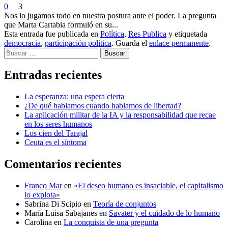
0
3
Nos lo jugamos todo en nuestra postura ante el poder. La pregunta
que Marta Cartabia formuló en su...
Esta entrada fue publicada en
Política
,
Res Publica
y etiquetada
democracia
,
participación politica
. Guarda el
enlace permanente
.
Buscar
Entradas recientes
La esperanza: una espera cierta
¿De qué hablamos cuando hablamos de libertad?
La aplicación militar de la IA y la responsabilidad que recae
en los seres humanos
Los cien del Tarajal
Ceuta es el síntoma
Comentarios recientes
Franco Mar
en
«El deseo humano es insaciable, el capitalismo
lo explota»
Sabrina Di Scipio
en
Teoría de conjuntos
María Luisa Sabajanes
en
Savater y el cuidado de lo humano
Carolina
en
La conquista de una pregunta