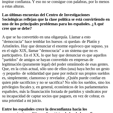
inspirar confianza. Y eso no se consigue con palabras, por lo menos
a estas alturas.
Las últimas encuestas del Centro de Investigaciones
Sociológicas reflejan que la clase política se está convirtiendo en
uno de los principales problemas para los españoles. ¿A qué
cree que se debe?
A que se ha convertido en una oligarquía. Llamar a esto
"democracia" hace temblar los huesos -si quedan- de Platón y
Aristóteles. Hay que denunciar el enorme equívoco que supuso, ya
en el siglo XIX, llamar "democracia" a un sistema que no es
participativo. En el XX, lo que hay que denunciar es que aquellos
"partidos" de amigos se hayan convertido en empresas de
legitimación (puramente legal) del poder omnímodo de esas gentes.
Que, en la crisis actual, sólo uno de ellos (una) haya hecho un gesto
-y pequeño- de solidaridad que pase por reducir sus propios sueldos
es, simplemente, clamoroso y revelador. ¿Quién puede confiar en
quien pide sacrificios y no se sacrifica? No sólo los sueldos, sino los
privilegios fiscales y, en general, económicos de los parlamentarios
españoles, más la financiación forzada de partidos y sindicatos por
su incapacidad de captar socios que paguen, en vez de cobrar, es
una prioridad a mi juicio.
Entre los españoles crece la desconfianza hacia los