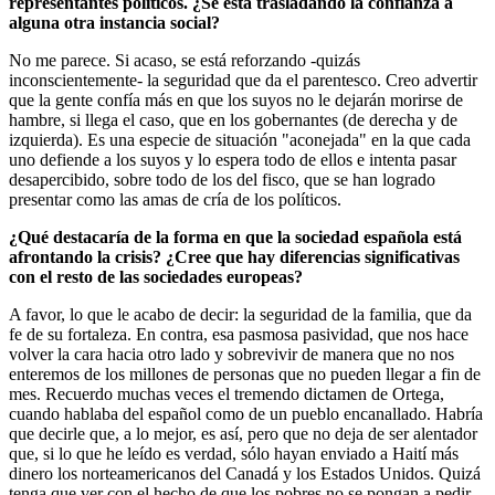
representantes políticos. ¿Se está trasladando la confianza a
alguna otra instancia social?
No me parece. Si acaso, se está reforzando -quizás
inconscientemente- la seguridad que da el parentesco. Creo advertir
que la gente confía más en que los suyos no le dejarán morirse de
hambre, si llega el caso, que en los gobernantes (de derecha y de
izquierda). Es una especie de situación "aconejada" en la que cada
uno defiende a los suyos y lo espera todo de ellos e intenta pasar
desapercibido, sobre todo de los del fisco, que se han logrado
presentar como las amas de cría de los políticos.
¿Qué destacaría de la forma en que la sociedad española está
afrontando la crisis? ¿Cree que hay diferencias significativas
con el resto de las sociedades europeas?
A favor, lo que le acabo de decir: la seguridad de la familia, que da
fe de su fortaleza. En contra, esa pasmosa pasividad, que nos hace
volver la cara hacia otro lado y sobrevivir de manera que no nos
enteremos de los millones de personas que no pueden llegar a fin de
mes. Recuerdo muchas veces el tremendo dictamen de Ortega,
cuando hablaba del español como de un pueblo encanallado. Habría
que decirle que, a lo mejor, es así, pero que no deja de ser alentador
que, si lo que he leído es verdad, sólo hayan enviado a Haití más
dinero los norteamericanos del Canadá y los Estados Unidos. Quizá
tenga que ver con el hecho de que los pobres no se pongan a pedir