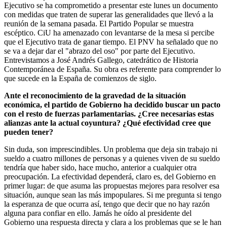
Ejecutivo se ha comprometido a presentar este lunes un documento
con medidas que traten de superar las generalidades que llevó a la
reunión de la semana pasada. El Partido Popular se muestra
escéptico. CiU ha amenazado con levantarse de la mesa si percibe
que el Ejecutivo trata de ganar tiempo. El PNV ha señalado que no
se va a dejar dar el "abrazo del oso" por parte del Ejecutivo.
Entrevistamos a José Andrés Gallego, catedrático de Historia
Contemporánea de España. Su obra es referente para comprender lo
que sucede en la España de comienzos de siglo.
Ante el reconocimiento de la gravedad de la situación
económica, el partido de Gobierno ha decidido buscar un pacto
con el resto de fuerzas parlamentarias. ¿Cree necesarias estas
alianzas ante la actual coyuntura? ¿Qué efectividad cree que
pueden tener?
Sin duda, son imprescindibles. Un problema que deja sin trabajo ni
sueldo a cuatro millones de personas y a quienes viven de su sueldo
tendría que haber sido, hace mucho, anterior a cualquier otra
preocupación. La efectividad dependerá, claro es, del Gobierno en
primer lugar: de que asuma las propuestas mejores para resolver esa
situación, aunque sean las más impopulares. Si me pregunta si tengo
la esperanza de que ocurra así, tengo que decir que no hay razón
alguna para confiar en ello. Jamás he oído al presidente del
Gobierno una respuesta directa y clara a los problemas que se le han