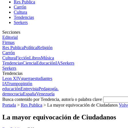
Res Publica
Carrón
Cultura
Tendencias
Seekers
Secciones
Editorial
Firmas
Res Publica
Política
Religión
Carrón
Cultura
Ficción
Libros
Música
Tendencias
Ciencia
Educación
IA
Seekers
Seekers
Tendencias
Leon XIV
guerra
estudiantes
IA
Trump
opinión
educación
Entrevista
Pedagogía.
democracia
España
Venezuela
Busca contenido por Tendencia, autor/a o palabra clave
Portada
>
Res Publica
>
La mayor equivocación de Ciudadanos
Volv
La mayor equivocación de Ciudadanos