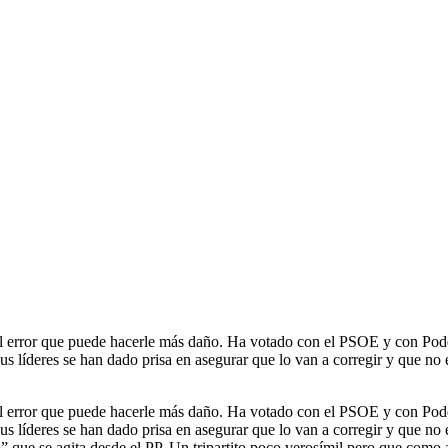
El error que puede hacerle más daño. Ha votado con el PSOE y con P
s líderes se han dado prisa en asegurar que lo van a corregir y que no 
El error que puede hacerle más daño. Ha votado con el PSOE y con P
s líderes se han dado prisa en asegurar que lo van a corregir y que no 
to” que se agita desde el PP. Un tripartito poco verosímil pero que co