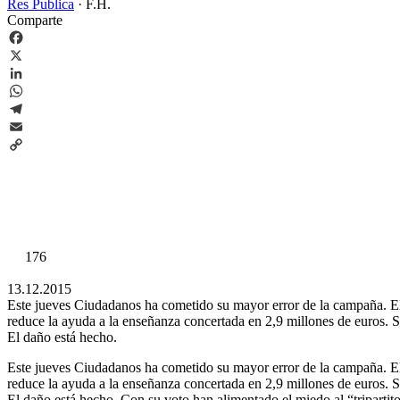
Res Publica
·
F.H.
Comparte
Facebook
X
LinkedIn
WhatsApp
Telegram
Email
Copy
Link
176
13.12.2015
Este jueves Ciudadanos ha cometido su mayor error de la campaña. 
reduce la ayuda a la enseñanza concertada en 2,9 millones de euros. Su
El daño está hecho.
Este jueves Ciudadanos ha cometido su mayor error de la campaña. 
reduce la ayuda a la enseñanza concertada en 2,9 millones de euros. Su
El daño está hecho. Con su voto han alimentado el miedo al “triparti