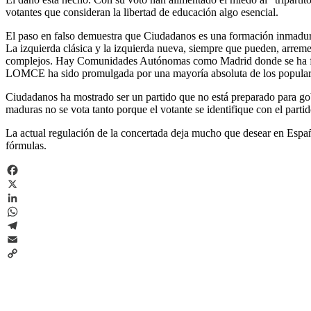
votantes que consideran la libertad de educación algo esencial.
El paso en falso demuestra que Ciudadanos es una formación inmadura 
La izquierda clásica y la izquierda nueva, siempre que pueden, arreme
complejos. Hay Comunidades Autónomas como Madrid donde se ha fome
LOMCE ha sido promulgada por una mayoría absoluta de los populares 
Ciudadanos ha mostrado ser un partido que no está preparado para gob
maduras no se vota tanto porque el votante se identifique con el parti
La actual regulación de la concertada deja mucho que desear en Espa
fórmulas.
Facebook
X
LinkedIn
WhatsApp
Telegram
Email
Copy
Link