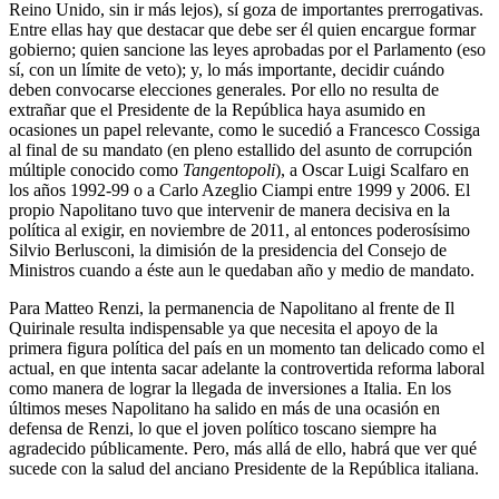
Reino Unido, sin ir más lejos), sí goza de importantes prerrogativas.
Entre ellas hay que destacar que debe ser él quien encargue formar
gobierno; quien sancione las leyes aprobadas por el Parlamento (eso
sí, con un límite de veto); y, lo más importante, decidir cuándo
deben convocarse elecciones generales. Por ello no resulta de
extrañar que el Presidente de la República haya asumido en
ocasiones un papel relevante, como le sucedió a Francesco Cossiga
al final de su mandato (en pleno estallido del asunto de corrupción
múltiple conocido como
Tangentopoli
), a Oscar Luigi Scalfaro en
los años 1992-99 o a Carlo Azeglio Ciampi entre 1999 y 2006. El
propio Napolitano tuvo que intervenir de manera decisiva en la
política al exigir, en noviembre de 2011, al entonces poderosísimo
Silvio Berlusconi, la dimisión de la presidencia del Consejo de
Ministros cuando a éste aun le quedaban año y medio de mandato.
Para Matteo Renzi, la permanencia de Napolitano al frente de Il
Quirinale resulta indispensable ya que necesita el apoyo de la
primera figura política del país en un momento tan delicado como el
actual, en que intenta sacar adelante la controvertida reforma laboral
como manera de lograr la llegada de inversiones a Italia. En los
últimos meses Napolitano ha salido en más de una ocasión en
defensa de Renzi, lo que el joven político toscano siempre ha
agradecido públicamente. Pero, más allá de ello, habrá que ver qué
sucede con la salud del anciano Presidente de la República italiana.