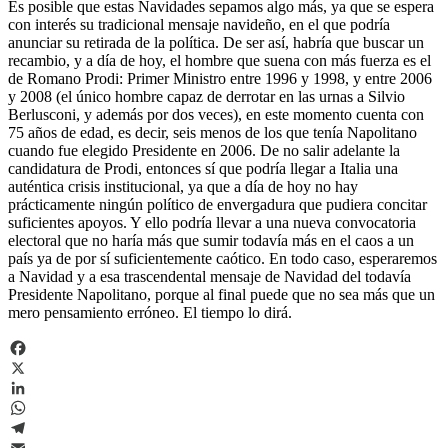
Es posible que estas Navidades sepamos algo más, ya que se espera
con interés su tradicional mensaje navideño, en el que podría
anunciar su retirada de la política. De ser así, habría que buscar un
recambio, y a día de hoy, el hombre que suena con más fuerza es el
de Romano Prodi: Primer Ministro entre 1996 y 1998, y entre 2006
y 2008 (el único hombre capaz de derrotar en las urnas a Silvio
Berlusconi, y además por dos veces), en este momento cuenta con
75 años de edad, es decir, seis menos de los que tenía Napolitano
cuando fue elegido Presidente en 2006. De no salir adelante la
candidatura de Prodi, entonces sí que podría llegar a Italia una
auténtica crisis institucional, ya que a día de hoy no hay
prácticamente ningún político de envergadura que pudiera concitar
suficientes apoyos. Y ello podría llevar a una nueva convocatoria
electoral que no haría más que sumir todavía más en el caos a un
país ya de por sí suficientemente caótico. En todo caso, esperaremos
a Navidad y a esa trascendental mensaje de Navidad del todavía
Presidente Napolitano, porque al final puede que no sea más que un
mero pensamiento erróneo. El tiempo lo dirá.
Facebook
X
LinkedIn
WhatsApp
Telegram