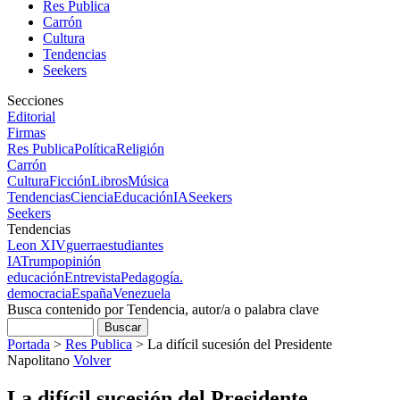
Res Publica
Carrón
Cultura
Tendencias
Seekers
Secciones
Editorial
Firmas
Res Publica
Política
Religión
Carrón
Cultura
Ficción
Libros
Música
Tendencias
Ciencia
Educación
IA
Seekers
Seekers
Tendencias
Leon XIV
guerra
estudiantes
IA
Trump
opinión
educación
Entrevista
Pedagogía.
democracia
España
Venezuela
Busca contenido por Tendencia, autor/a o palabra clave
Portada
>
Res Publica
>
La difícil sucesión del Presidente
Napolitano
Volver
La difícil sucesión del Presidente