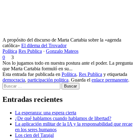
A propósito del discurso de Marta Cartabia sobre la «agenda
católica»
El dilema del Trovador
Política
Res Publica
·
Gonzalo Mateos
0
3
Nos lo jugamos todo en nuestra postura ante el poder. La pregunta
que Marta Cartabia formuló en su...
Esta entrada fue publicada en
Política
,
Res Publica
y etiquetada
democracia
,
participación politica
. Guarda el
enlace permanente
.
Buscar
Entradas recientes
La esperanza: una espera cierta
¿De qué hablamos cuando hablamos de libertad?
La aplicación militar de la IA y la responsabilidad que recae
en los seres humanos
Los cien del Tarajal