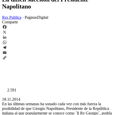
Napolitano
Res Publica
·
PaginasDigital
Comparte
Facebook
X
LinkedIn
WhatsApp
Telegram
Email
Copy
Link
2.591
18.11.2014
En las últimas semanas ha sonado cada vez con más fuerza la
posibilidad de que Giorgio Napolitano, Presidente de la República
italiana al que popularmente se conoce como ´Il Re Giorgio´, podría