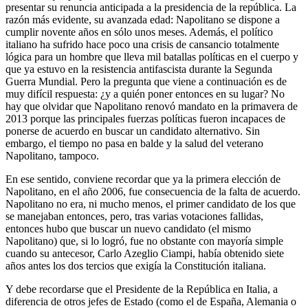
presentar su renuncia anticipada a la presidencia de la república. La
razón más evidente, su avanzada edad: Napolitano se dispone a
cumplir novente años en sólo unos meses. Además, el político
italiano ha sufrido hace poco una crisis de cansancio totalmente
lógica para un hombre que lleva mil batallas políticas en el cuerpo y
que ya estuvo en la resistencia antifascista durante la Segunda
Guerra Mundial. Pero la pregunta que viene a continuación es de
muy difícil respuesta: ¿y a quién poner entonces en su lugar? No
hay que olvidar que Napolitano renovó mandato en la primavera de
2013 porque las principales fuerzas políticas fueron incapaces de
ponerse de acuerdo en buscar un candidato alternativo. Sin
embargo, el tiempo no pasa en balde y la salud del veterano
Napolitano, tampoco.
En ese sentido, conviene recordar que ya la primera elección de
Napolitano, en el año 2006, fue consecuencia de la falta de acuerdo.
Napolitano no era, ni mucho menos, el primer candidato de los que
se manejaban entonces, pero, tras varias votaciones fallidas,
entonces hubo que buscar un nuevo candidato (el mismo
Napolitano) que, si lo logró, fue no obstante con mayoría simple
cuando su antecesor, Carlo Azeglio Ciampi, había obtenido siete
años antes los dos tercios que exigía la Constitución italiana.
Y debe recordarse que el Presidente de la República en Italia, a
diferencia de otros jefes de Estado (como el de España, Alemania o