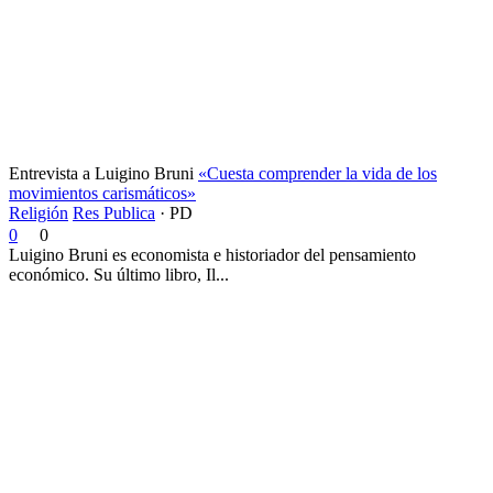
Entrevista a Luigino Bruni
«Cuesta comprender la vida de los
movimientos carismáticos»
Religión
Res Publica
·
PD
0
0
Luigino Bruni es economista e historiador del pensamiento
económico. Su último libro, Il...