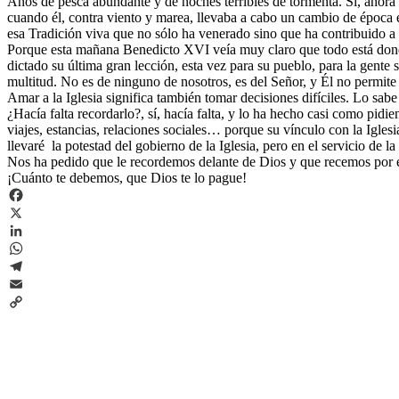
Años de pesca abundante y de noches terribles de tormenta. Sí, ahora l
cuando él, contra viento y marea, llevaba a cabo un cambio de época e
esa Tradición viva que no sólo ha venerado sino que ha contribuido a 
Porque esta mañana Benedicto XVI veía muy claro que todo está donde 
dictado su última gran lección, esta vez para su pueblo, para la gente
multitud. No es de ninguno de nosotros, es del Señor, y Él no pe
Amar a la Iglesia significa también tomar decisiones difíciles. Lo sab
¿Hacía falta recordarlo?, sí, hacía falta, y lo ha hecho casi como pid
viajes, estancias, relaciones sociales… porque su vínculo con la Igl
llevaré la potestad del gobierno de la Iglesia, pero en el servicio de 
Nos ha pedido que le recordemos delante de Dios y que recemos por el 
¡Cuánto te debemos, que Dios te lo pague!
Facebook
X
LinkedIn
WhatsApp
Telegram
Email
Copy
Link