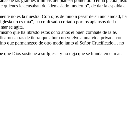
adas de las grandes tribunas del planeta poniéndolo en la picota justo
s de quienes le acusaban de “demasiado moderno”, de dar la espalda a
nte no es la nuestra. Con ojos de niño a pesar de su ancianidad, ha
Iglesia no es mía”, ha confesado cortado por los aplausos de la
ras el mar se agita.
el mismo que ha librado estos ocho años el buen combate de la fe.
licarnos a ras de tierra que ahora no vuelve a una vida privada con
uz sino que permanezco de otro modo junto al Señor Crucificado… no
e que Dios sostiene a su Iglesia y no deja que se hunda en el mar.