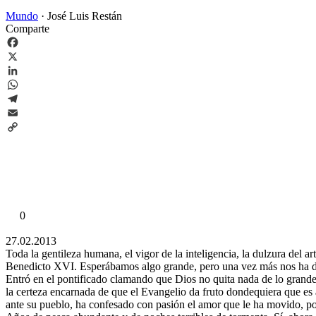
Mundo
·
José Luis Restán
Comparte
Facebook
X
LinkedIn
WhatsApp
Telegram
Email
Copy
Link
0
27.02.2013
Toda la gentileza humana, el vigor de la inteligencia, la dulzura del 
Benedicto XVI. Esperábamos algo grande, pero una vez más nos ha 
Entró en el pontificado clamando que Dios no quita nada de lo grande, 
la certeza encarnada de que el Evangelio da fruto dondequiera que es
ante su pueblo, ha confesado con pasión el amor que le ha movido, p