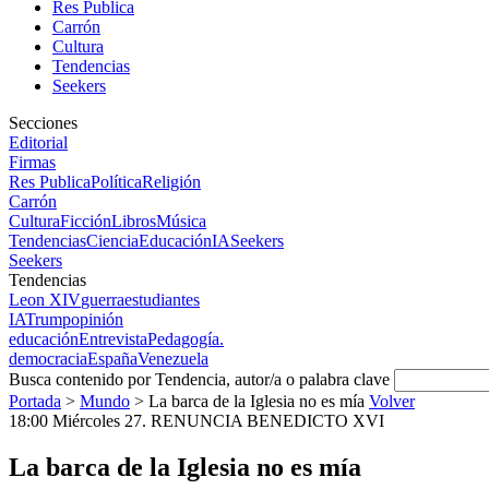
Res Publica
Carrón
Cultura
Tendencias
Seekers
Secciones
Editorial
Firmas
Res Publica
Política
Religión
Carrón
Cultura
Ficción
Libros
Música
Tendencias
Ciencia
Educación
IA
Seekers
Seekers
Tendencias
Leon XIV
guerra
estudiantes
IA
Trump
opinión
educación
Entrevista
Pedagogía.
democracia
España
Venezuela
Busca contenido por Tendencia, autor/a o palabra clave
Portada
>
Mundo
>
La barca de la Iglesia no es mía
Volver
18:00 Miércoles 27. RENUNCIA BENEDICTO XVI
La barca de la Iglesia no es mía