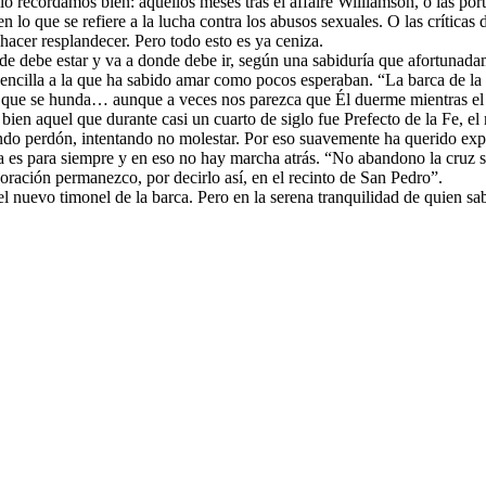
o recordamos bien: aquellos meses tras el affaire Williamson, o las port
n lo que se refiere a la lucha contra los abusos sexuales. O las crítica
hacer resplandecer. Pero todo esto es ya ceniza.
debe estar y va a donde debe ir, según una sabiduría que afortunadame
 sencilla a la que ha sabido amar como pocos esperaban. “La barca de la 
rmite que se hunda… aunque a veces nos parezca que Él duerme mient
e bien aquel que durante casi un cuarto de siglo fue Prefecto de la Fe, 
iendo perdón, intentando no molestar. Por eso suavemente ha querido exp
esia es para siempre y en eso no hay marcha atrás. “No abandono la cr
la oración permanezco, por decirlo así, en el recinto de San Pedro”.
nuevo timonel de la barca. Pero en la serena tranquilidad de quien sab