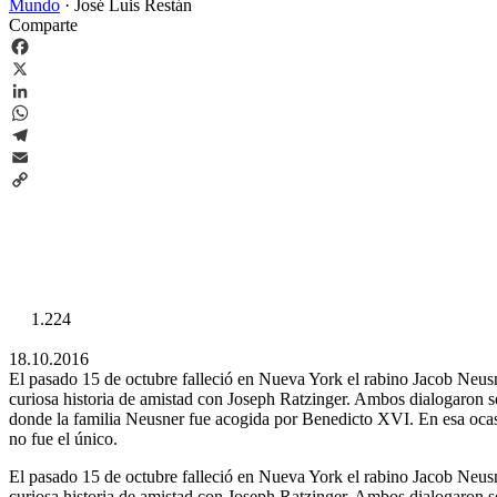
Mundo
·
José Luis Restán
Comparte
Facebook
X
LinkedIn
WhatsApp
Telegram
Email
Copy
Link
1.224
18.10.2016
El pasado 15 de octubre falleció en Nueva York el rabino Jacob Neusn
curiosa historia de amistad con Joseph Ratzinger. Ambos dialogaron so
donde la familia Neusner fue acogida por Benedicto XVI. En esa ocasi
no fue el único.
El pasado 15 de octubre falleció en Nueva York el rabino Jacob Neusn
curiosa historia de amistad con Joseph Ratzinger. Ambos dialogaron so