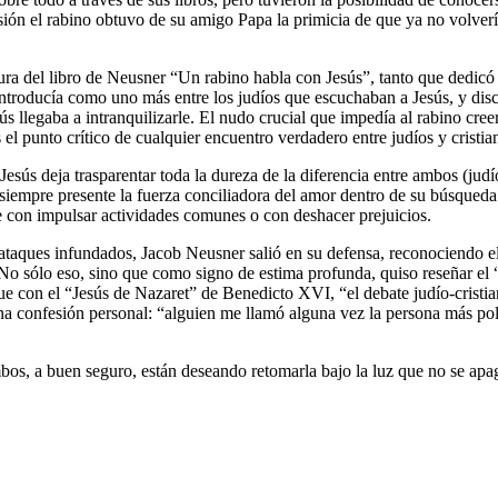
ón el rabino obtuvo de su amigo Papa la primicia de que ya no volvería
ura del libro de Neusner “Un rabino habla con Jesús”, tanto que dedicó
introducía como uno más entre los judíos que escuchaban a Jesús, y discu
ús llegaba a intranquilizarle. El nudo crucial que impedía al rabino cree
 el punto crítico de cualquier encuentro verdadero entre judíos y cristia
sús deja trasparentar toda la dureza de la diferencia entre ambos (judío
 siempre presente la fuerza conciliadora del amor dentro de su búsqueda r
 con impulsar actividades comunes o con deshacer prejuicios.
taques infundados, Jacob Neusner salió en su defensa, reconociendo el
 No sólo eso, sino que como signo de estima profunda, quiso reseñar el 
que con el “Jesús de Nazaret” de Benedicto XVI, “el debate judío-cris
n una confesión personal: “alguien me llamó alguna vez la persona más
bos, a buen seguro, están deseando retomarla bajo la luz que no se apa