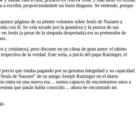
 a escribir, proporcionándole un buen disgusto. Se entiende, porque
 quince páginas de su primer volumen sobre Jesús de Nazaret a
tía con él. Se veía tocado por la grandeza y la pureza de sus
r en Jesús (a pesar de la simpatía despertada) era su pretensión de
nos.
s y cristianos), pero discurre en un clima de gran amor: el rabino
espectiva de la verdad. Este sería, a juicio del papa Ratzinger, el
 precio que estaba pagando por su genuina integridad y su capacidad
“Jesús de Nazaret” de su amigo Joseph Ratzinger en el diario
tiano entra en una nueva era… somos capaces de encontrarnos unos a
 polemista que jamás había conocido… ahora he encontrado mi
ga.