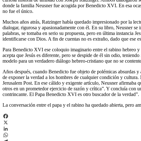
donde la familia Neusner fue acogida por Benedicto XVI. En esa ocasi
no fue el único.
Muchos años atrás, Ratzinger había quedado impresionado por la lect
dialogar, rigurosa y apasionadamente con él. En su libro, Neusner se 
palabras, se tomaba en serio su propuesta, pero en última instancia Jes
identificarse con Dios. A fin de cuentas no es extraño, dado que ese es
Para Benedicto XVI ese coloquio imaginario entre el rabino hebreo y Je
acepta que Jesús es diferente, pero se despide de él sin odio, teniendo
modelo para un verdadero diálogo hebreo-cristiano que no se contente
Años después, cuando Benedicto fue objeto de polémicas absurdas y a
de exponer la verdad a los hombres de cualquier condición y cultura.
Jerusalem Post. En ese cálido y exigente artículo, Neusner afirmaba 
otros en un prometedor ejercicio de razón y crítica”. Y concluía co
contrincante. El Papa Benedicto XVI es otro buscador de la verdad”.
La conversación entre el papa y el rabino ha quedado abierta, pero am
Facebook
X
LinkedIn