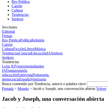
Res Publica
Carrón
Cultura
Tendencias
Seekers
Secciones
Editorial
Firmas
Res Publica
Política
Religión
Carrón
Cultura
Ficción
Libros
Música
Tendencias
Ciencia
Educación
IA
Seekers
Seekers
Tendencias
Leon XIV
guerra
estudiantes
IA
Trump
opinión
educación
Entrevista
Pedagogía.
democracia
España
Venezuela
Busca contenido por Tendencia, autor/a o palabra clave
Portada
>
Mundo
>
Jacob y Joseph, una conversación abierta
Volver
Jacob y Joseph, una conversación abierta