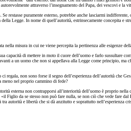
ge autorevolmente attraverso l’insegnamento del Papa, dei vescovi e la v
e restasse puramente esterno, potrebbe anche lasciarmi indifferente, o
orità della Legge. In nome di quell’autorità, estrinsecamente concepita e
a nella misura in cui ne viene percepita la pertinenza alle esigenze del
a sua capacità di mettere in moto il cuore dell’uomo e farlo sussultare co
davanti a un uomo che non si appellava alla Legge come principio, ma c
o ci regala, non sono forse il segno dell’esperienza dell’autorità che 
e a meno nel proprio cammino di fede?
orità esterna non contrapporsi all’interiorità dell’uomo è proprio nella
a: «il Figlio da se stesso non può fare nulla, se non ciò che vede fare da
à tra autorità e libertà che si dà anzitutto e soprattutto nell’esperienza cri