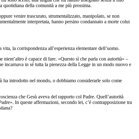
ita quotidiana della comunità a me più prossima.
ppure venire trascurato, strumentalizzato, manipolato, se non
 strumentalmente interpretata, hanno persino condannato a morte colui
la vita, la corrispondenza all’esperienza elementare dell’uomo.
me nient’altro è capace di fare. «Questo sì che parla con autorità» –
he incarnava in sé tutta la pienezza della Legge in un modo nuovo e
Gesù ha introdotto nel mondo, o dobbiamo considerarle solo come
 coscienza che Gesù aveva del rapporto col Padre. Quell’autorità
l Padre». In queste affermazioni, secondo lei, c’è contrapposizione tra
stiana?