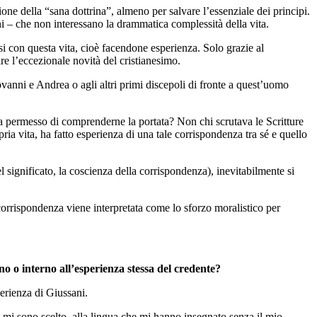
ione della “sana dottrina”, almeno per salvare l’essenziale dei principi.
ni – che non interessano la drammatica complessità della vita.
si con questa vita, cioè facendone esperienza. Solo grazie al
e l’eccezionale novità del cristianesimo.
vanni e Andrea o agli altri primi discepoli di fronte a quest’uomo
a permesso di comprenderne la portata? Non chi scrutava le Scritture
pria vita, ha fatto esperienza di una tale corrispondenza tra sé e quello
l significato, la coscienza della corrispondenza), inevitabilmente si
a corrispondenza viene interpretata come lo sforzo moralistico per
no o interno all’esperienza stessa del credente?
erienza di Giussani.
n mi sono scelto, alla lingua che mi hanno insegnato senza il mio