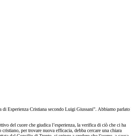
Idea di Esperienza Cristiana secondo Luigi Giussani”. Abbiamo parlato
ettivo del cuore che giudica l’esperienza, la verifica di ciò che ci ha
o cristiano, per trovare nuova efficacia, debba cercare una chiara
ttata dal Concilio di Trento, ci spinge a credere che l’uomo, a causa