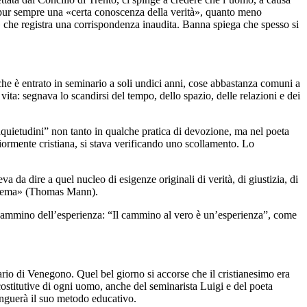
a pur sempre una «certa conoscenza della verità», quanto meno
» che registra una corrispondenza inaudita. Banna spiega che spesso si
che è entrato in seminario a soli undici anni, cose abbastanza comuni a
ita: segnava lo scandirsi del tempo, dello spazio, delle relazioni e dei
quietudini” non tanto in qualche pratica di devozione, ma nel poeta
iormente cristiana, si stava verificando uno scollamento. Lo
a da dire a quel nucleo di esigenze originali di verità, di giustizia, di
roblema» (Thomas Mann).
il cammino dell’esperienza: “Il cammino al vero è un’esperienza”, come
ario di Venegono. Quel bel giorno si accorse che il cristianesimo era
costitutive di ogni uomo, anche del seminarista Luigi e del poeta
tinguerà il suo metodo educativo.