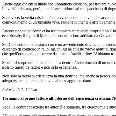
Anche oggi c’è chi si illude che l’annuncio cristiano, per trovare nuova
La verità cristiana, però, non si lascia ridurre ad un “pacchetto di do
Se, invece, la verità cristiana è un avvenimento, una vita che accende 
coinvolgimento di un’umanità viva, ragionevolmente e affettivamente im
Ancora una volta, come ci ha testimoniato tante volte proprio don Gius
eccezionale, il figlio di Maria, che era stato loro additato da Giovanni 
Se Dio è entrato nella storia come un avvenimento di vita, un uomo ec
cercando di coglierlo in fallo, ma chi gli ha chiesto “dove abiti” e, dop
che quell’uomo era, da correre da amici e fratelli a dire: “Abbiamo tro
Se non si sorprendono in simultanea dentro l’avvenimento di un unico inc
isolano questi tre fattori e non si fa esperienza.
Non solo la verità si cristallizza in una dottrina, ma anche la percezio
adeguarsi nel concreto della vita al messaggio cristiano.
Autorità della Chiesa
Torniamo al primo fattore all’interno dell’esperienza cristiana. Ne
Vede, la contrapposizione tra autorità e soggetto, tra eteronomia e au
All’inizio di tutto, c’è certamente il fatto di qualcosa che proviene “