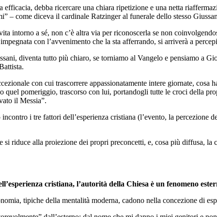
 efficacia, debba ricercare una chiara ripetizione e una netta riaffermaz
gmi” – come diceva il cardinale Ratzinger al funerale dello stesso Giussa
vita intorno a sé, non c’è altra via per riconoscerla se non coinvolgendo
pegnata con l’avvenimento che la sta afferrando, si arriverà a percepir
sani, diventa tutto più chiaro, se torniamo al Vangelo e pensiamo a Gio
Battista.
cezionale con cui trascorrere appassionatamente intere giornate, cosa h
o quel pomeriggio, trascorso con lui, portandogli tutte le croci della pro
vato il Messia”.
ontro i tre fattori dell’esperienza cristiana (l’evento, la percezione de
ne si riduce alla proiezione dei propri preconcetti, e, cosa più diffusa, l
ll’esperienza cristiana, l’autorità della Chiesa è un fenomeno ester
tonomia, tipiche della mentalità moderna, cadono nella concezione di esp
autorevolmente” dall’esterno: dal nome che mi danno i miei genitori e no