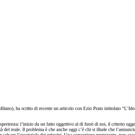
Milano), ha scritto di recente un articolo con Ezio Prato intitolato “L’
erienza: l’inizio da un fatto oggettivo al di fuori di noi, il criterio ogg
à del reale. Il problema è che anche oggi c’è chi si illude che l’annunci
r salvare l’essenziale dei principi. Una concezione protestante, non acce