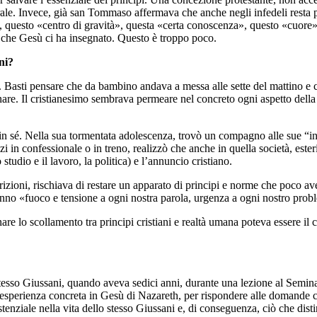
urale. Invece, già san Tommaso affermava che anche negli infedeli rest
», questo «centro di gravità», questa «certa conoscenza», questo «cuore
ni che Gesù ci ha insegnato. Questo è troppo poco.
ni?
. Basti pensare che da bambino andava a messa alle sette del mattino e 
re. Il cristianesimo sembrava permeare nel concreto ogni aspetto della v
n sé. Nella sua tormentata adolescenza, trovò un compagno alle sue “in
in confessionale o in treno, realizzò che anche in quella società, ester
 studio e il lavoro, la politica) e l’annuncio cristiano.
izioni, rischiava di restare un apparato di principi e norme che poco avev
 danno «fuoco e tensione a ogni nostra parola, urgenza a ogni nostro p
anare lo scollamento tra principi cristiani e realtà umana poteva essere 
 stesso Giussani, quando aveva sedici anni, durante una lezione al Semin
eso esperienza concreta in Gesù di Nazareth, per rispondere alle domande 
tenziale nella vita dello stesso Giussani e, di conseguenza, ciò che dis