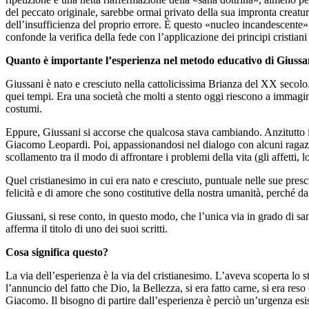
del peccato originale, sarebbe ormai privato della sua impronta creat
dell’insufficienza del proprio errore. È questo «nucleo incandescente
confonde la verifica della fede con l’applicazione dei principi cristia
Quanto è importante l’esperienza nel metodo educativo di Giussa
Giussani è nato e cresciuto nella cattolicissima Brianza del XX secolo
quei tempi. Era una società che molti a stento oggi riescono a immagina
costumi.
Eppure, Giussani si accorse che qualcosa stava cambiando. Anzitutto i
Giacomo Leopardi. Poi, appassionandosi nel dialogo con alcuni ragazzi 
scollamento tra il modo di affrontare i problemi della vita (gli affetti, lo
Quel cristianesimo in cui era nato e cresciuto, puntuale nelle sue prescr
felicità e di amore che sono costitutive della nostra umanità, perché
Giussani, si rese conto, in questo modo, che l’unica via in grado di s
afferma il titolo di uno dei suoi scritti.
Cosa significa questo?
La via dell’esperienza è la via del cristianesimo. L’aveva scoperta lo
l’annuncio del fatto che Dio, la Bellezza, si era fatto carne, si era r
Giacomo. Il bisogno di partire dall’esperienza è perciò un’urgenza esis