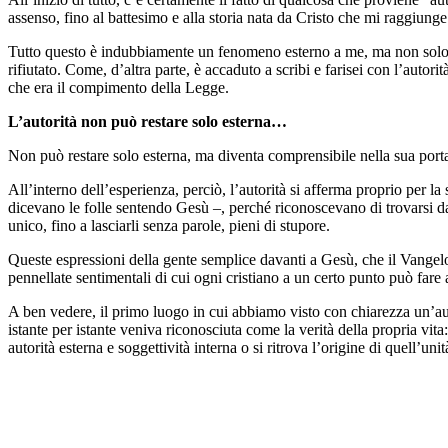
assenso, fino al battesimo e alla storia nata da Cristo che mi raggiun
Tutto questo è indubbiamente un fenomeno esterno a me, ma non solo. S
rifiutato. Come, d’altra parte, è accaduto a scribi e farisei con l’aut
che era il compimento della Legge.
L’autorità non può restare solo esterna…
Non può restare solo esterna, ma diventa comprensibile nella sua portat
All’interno dell’esperienza, perciò, l’autorità si afferma proprio per l
dicevano le folle sentendo Gesù –, perché riconoscevano di trovarsi 
unico, fino a lasciarli senza parole, pieni di stupore.
Queste espressioni della gente semplice davanti a Gesù, che il Vangel
pennellate sentimentali di cui ogni cristiano a un certo punto può far
A ben vedere, il primo luogo in cui abbiamo visto con chiarezza un’aut
istante per istante veniva riconosciuta come la verità della propria vit
autorità esterna e soggettività interna o si ritrova l’origine di quell’unit