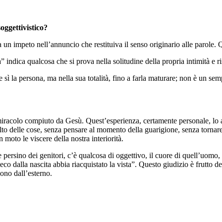
oggettivistico?
n impeto nell’annuncio che restituiva il senso originario alle parole. Q
” indica qualcosa che si prova nella solitudine della propria intimità e 
sì la persona, ma nella sua totalità, fino a farla maturare; non è un sem
miracolo compiuto da Gesù. Quest’esperienza, certamente personale, lo av
lto delle cose, senza pensare al momento della guarigione, senza tornare
moto le viscere della nostra interiorità.
 e persino dei genitori, c’è qualcosa di oggettivo, il cuore di quell’uomo
eco dalla nascita abbia riacquistato la vista”. Questo giudizio è frutto
gono dall’esterno.