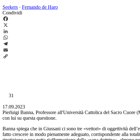
Seekers
·
Fernando de Haro
Condividi
Facebook
X
LinkedIn
WhatsApp
Telegram
Email
Copy
Link
31
17.09.2023
Pierluigi Banna, Professore all'Università Cattolica del Sacro Cuore (
con lui su questa questione.
Banna spiega che in Giussani ci sono tre «vettori» di oggettività dell’esp
fatto crescere in modo pienamente adeguato, corrispondente alla totalit
ripetizione e una netta riaffermazione della «sana dottrina», almeno pe