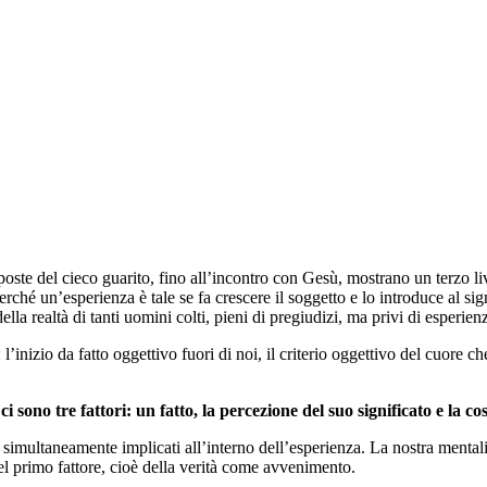
 risposte del cieco guarito, fino all’incontro con Gesù, mostrano un terzo l
perché un’esperienza è tale se fa crescere il soggetto e lo introduce al s
lla realtà di tanti uomini colti, pieni di pregiudizi, ma privi di esperien
l’inizio da fatto oggettivo fuori di noi, il criterio oggettivo del cuore che
i sono tre fattori: un fatto, la percezione del suo significato e la 
no simultaneamente implicati all’interno dell’esperienza. La nostra menta
 primo fattore, cioè della verità come avvenimento.