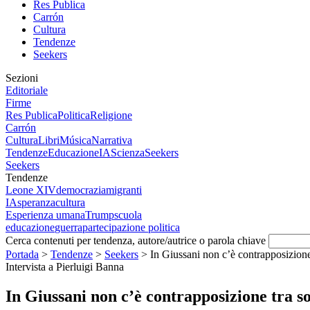
Res Publica
Carrón
Cultura
Tendenze
Seekers
Sezioni
Editoriale
Firme
Res Publica
Politica
Religione
Carrón
Cultura
Libri
Música
Narrativa
Tendenze
Educazione
IA
Scienza
Seekers
Seekers
Tendenze
Leone XIV
democrazia
migranti
IA
speranza
cultura
Esperienza umana
Trump
scuola
educazione
guerra
partecipazione politica
Cerca contenuti per tendenza, autore/autrice o parola chiave
Portada
>
Tendenze
>
Seekers
>
In Giussani non c’è contrapposizione 
Intervista a Pierluigi Banna
In Giussani non c’è contrapposizione tra so