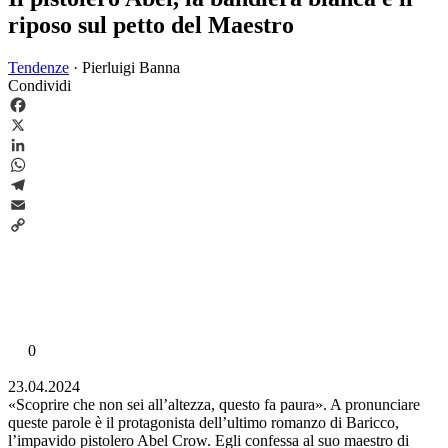
riposo sul petto del Maestro
Tendenze
·
Pierluigi Banna
Condividi
Facebook
X
LinkedIn
WhatsApp
Telegram
Email
Copy
Link
0
23.04.2024
«Scoprire che non sei all’altezza, questo fa paura». A pronunciare
queste parole è il protagonista dell’ultimo romanzo di Baricco,
l’impavido pistolero Abel Crow. Egli confessa al suo maestro di