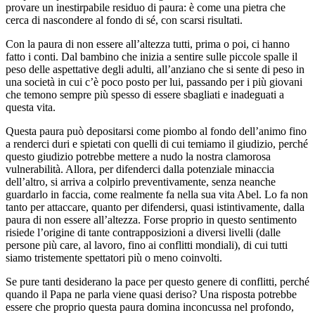
provare un inestirpabile residuo di paura: è come una pietra che
cerca di nascondere al fondo di sé, con scarsi risultati.
Con la paura di non essere all’altezza tutti, prima o poi, ci hanno
fatto i conti. Dal bambino che inizia a sentire sulle piccole spalle il
peso delle aspettative degli adulti, all’anziano che si sente di peso in
una società in cui c’è poco posto per lui, passando per i più giovani
che temono sempre più spesso di essere sbagliati e inadeguati a
questa vita.
Questa paura può depositarsi come piombo al fondo dell’animo fino
a renderci duri e spietati con quelli di cui temiamo il giudizio, perché
questo giudizio potrebbe mettere a nudo la nostra clamorosa
vulnerabilità. Allora, per difenderci dalla potenziale minaccia
dell’altro, si arriva a colpirlo preventivamente, senza neanche
guardarlo in faccia, come realmente fa nella sua vita Abel. Lo fa non
tanto per attaccare, quanto per difendersi, quasi istintivamente, dalla
paura di non essere all’altezza. Forse proprio in questo sentimento
risiede l’origine di tante contrapposizioni a diversi livelli (dalle
persone più care, al lavoro, fino ai conflitti mondiali), di cui tutti
siamo tristemente spettatori più o meno coinvolti.
Se pure tanti desiderano la pace per questo genere di conflitti, perché
quando il Papa ne parla viene quasi deriso? Una risposta potrebbe
essere che proprio questa paura domina inconcussa nel profondo,