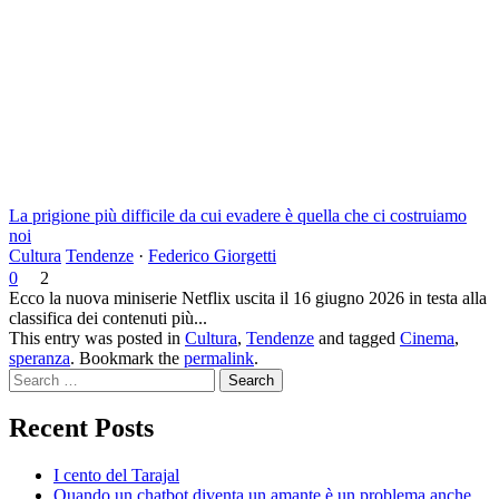
La prigione più difficile da cui evadere è quella che ci costruiamo
noi
Cultura
Tendenze
·
Federico Giorgetti
0
2
Ecco la nuova miniserie Netflix uscita il 16 giugno 2026 in testa alla
classifica dei contenuti più...
This entry was posted in
Cultura
,
Tendenze
and tagged
Cinema
,
speranza
. Bookmark the
permalink
.
Search
Recent Posts
I cento del Tarajal
Quando un chatbot diventa un amante è un problema anche