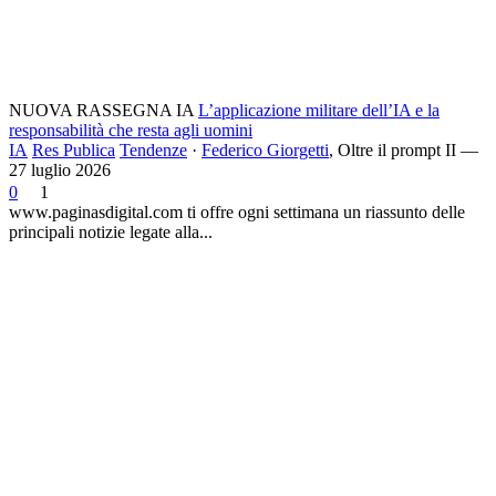
NUOVA RASSEGNA IA
L’applicazione militare dell’IA e la
responsabilità che resta agli uomini
IA
Res Publica
Tendenze
·
Federico Giorgetti
,
Oltre il prompt II —
27 luglio 2026
0
1
www.paginasdigital.com ti offre ogni settimana un riassunto delle
principali notizie legate alla...