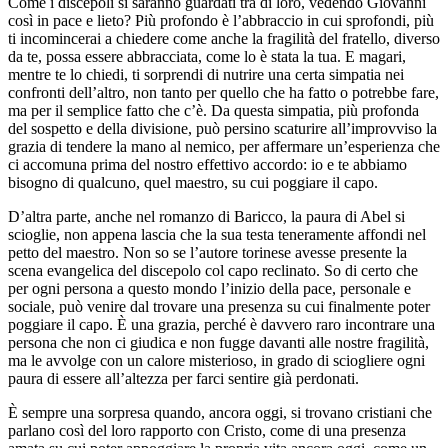
Come i discepoli si saranno guardati tra di loro, vedendo Giovanni
così in pace e lieto? Più profondo è l’abbraccio in cui sprofondi, più
ti incomincerai a chiedere come anche la fragilità del fratello, diverso
da te, possa essere abbracciata, come lo è stata la tua. E magari,
mentre te lo chiedi, ti sorprendi di nutrire una certa simpatia nei
confronti dell’altro, non tanto per quello che ha fatto o potrebbe fare,
ma per il semplice fatto che c’è. Da questa simpatia, più profonda
del sospetto e della divisione, può persino scaturire all’improvviso la
grazia di tendere la mano al nemico, per affermare un’esperienza che
ci accomuna prima del nostro effettivo accordo: io e te abbiamo
bisogno di qualcuno, quel maestro, su cui poggiare il capo.
D’altra parte, anche nel romanzo di Baricco, la paura di Abel si
scioglie, non appena lascia che la sua testa teneramente affondi nel
petto del maestro. Non so se l’autore torinese avesse presente la
scena evangelica del discepolo col capo reclinato. So di certo che
per ogni persona a questo mondo l’inizio della pace, personale e
sociale, può venire dal trovare una presenza su cui finalmente poter
poggiare il capo. È una grazia, perché è davvero raro incontrare una
persona che non ci giudica e non fugge davanti alle nostre fragilità,
ma le avvolge con un calore misterioso, in grado di sciogliere ogni
paura di essere all’altezza per farci sentire già perdonati.
È sempre una sorpresa quando, ancora oggi, si trovano cristiani che
parlano così del loro rapporto con Cristo, come di una presenza