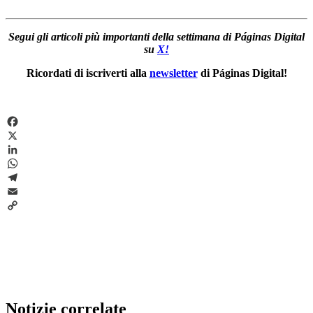
Segui gli articoli più importanti della settimana di Páginas Digital
su
X!
Ricordati di iscriverti alla
newsletter
di Páginas Digital!
Facebook
X
LinkedIn
WhatsApp
Telegram
Email
Copy
Link
Notizie correlate