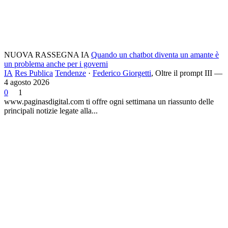
NUOVA RASSEGNA IA
Quando un chatbot diventa un amante è
un problema anche per i governi
IA
Res Publica
Tendenze
·
Federico Giorgetti
,
Oltre il prompt III —
4 agosto 2026
0
1
www.paginasdigital.com ti offre ogni settimana un riassunto delle
principali notizie legate alla...