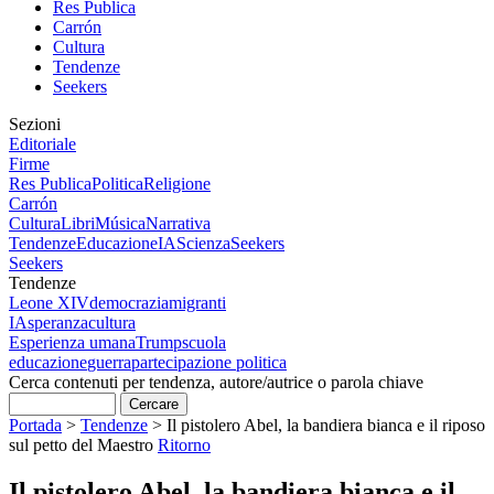
Res Publica
Carrón
Cultura
Tendenze
Seekers
Sezioni
Editoriale
Firme
Res Publica
Politica
Religione
Carrón
Cultura
Libri
Música
Narrativa
Tendenze
Educazione
IA
Scienza
Seekers
Seekers
Tendenze
Leone XIV
democrazia
migranti
IA
speranza
cultura
Esperienza umana
Trump
scuola
educazione
guerra
partecipazione politica
Cerca contenuti per tendenza, autore/autrice o parola chiave
Portada
>
Tendenze
>
Il pistolero Abel, la bandiera bianca e il riposo
sul petto del Maestro
Ritorno
Il pistolero Abel, la bandiera bianca e il