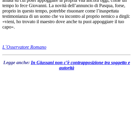
amata su cui poter appoggiare la propria vita ancora oggi, come un
tempo lo fece Giovanni. La novità dell’annuncio di Pasqua, forse,
proprio in questo tempo, potrebbe risuonare come l’inaspettata
testimonianza di un uomo che va incontro al proprio nemico a dirgli:
«vieni, ho trovato il maestro dove anche tu puoi appoggiare il tuo
capo».
L´Osservatore Romano
Legge anche:
In Giussani non c’è contrapposizione tra soggetto e
autorità