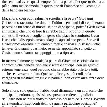
riuscendo ad avere quasi sempre l’ultima parola. Per questo risulta ai
più quanto mai scomoda l’espressione di Francesco sul «coraggio
della bandiera bianca».
Ma, allora, cosa può realmente sciogliere la paura? Giovanni
Crisostomo racconta che durante l’ultima cena tutti i discepoli erano
pervasi da un senso di timore, se non di sospetto, poiché Gesù aveva
annunziato che uno di loro li avrebbe traditi. Proprio in questo
contesto, il vescovo coglie un gesto che placa lo sconforto: Gesù
lascia che il discepolo amato adagi il capo sul suo petto. Scrive il
Crisostomo: «Mentre tutti erano turbati e ansiosi e lo stesso Pietro
temeva, Giovanni, quasi lieto, se ne sta appoggiato sul petto di
Gesù, e non soltanto sta appoggiato, ma riposa».
In mezzo al timore generale, la paura di Giovanni è sciolta da un
abbraccio che penetra fino alle viscere e anticipa, con un gesto di
estrema tenerezza, quel perdono che sarebbe stato offerto a tutti,
anche se avessero tradito. Quel semplice gesto fa crollare la
vergogna di mostrarsi fragili e la paura di non essere all’altezza della
situazione.
Solo allora, solo quando ti abbandoni disarmato a un abbraccio che
anticipa il perdono, qualsiasi cosa possa accadere, il giudizio
dell’altro non ha più il volto minaccioso del nemico. Come Giovanni
avrà guardato i suoi confratelli, da quella particolare posizione?