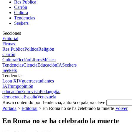
Res Publica
Carrón
Cultura
Tendencias
Seekers
Secciones
Editorial
Firmas
Res Publica
Política
Religión
Carrón
Cultura
Ficción
Libros
Música
Tendencias
Ciencia
Educación
IA
Seekers
Seekers
Tendencias
Leon XIV
guerra
estudiantes
IA
Trump
opinión
educación
Entrevista
Pedagogía.
democracia
España
Venezuela
Busca contenido por Tendencia, autor/a o palabra clave
Portada
>
Editorial
>
En Roma no se ha celebrado la muerte
Volver
En Roma no se ha celebrado la muerte