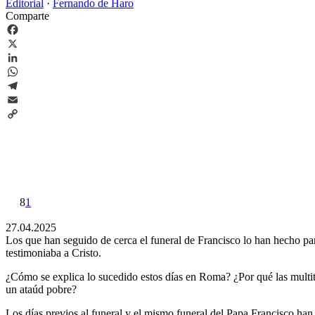
Editorial
·
Fernando de Haro
Comparte
Facebook
X
LinkedIn
WhatsApp
Telegram
Email
Copy
Link
8
1
27.04.2025
Los que han seguido de cerca el funeral de Francisco lo han hecho pa
testimoniaba a Cristo.
¿Cómo se explica lo sucedido estos días en Roma? ¿Por qué las multitu
un ataúd pobre?
Los días previos al funeral y el mismo funeral del Papa Francisco ha