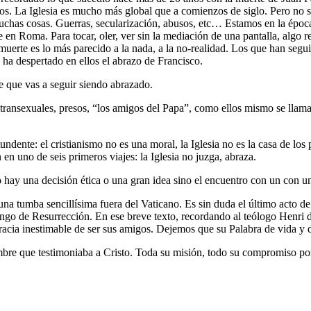
tos. La Iglesia es mucho más global que a comienzos de siglo. Pero no 
has cosas. Guerras, secularización, abusos, etc… Estamos en la época de
 en Roma. Para tocar, oler, ver sin la mediación de una pantalla, algo 
erte es lo más parecido a la nada, a la no-realidad. Los que han seguid
 ha despertado en ellos el abrazo de Francisco.
 que vas a seguir siendo abrazado.
transexuales, presos, “los amigos del Papa”, como ellos mismo se llam
ndente: el cristianismo no es una moral, la Iglesia no es la casa de los
n en uno de seis primeros viajes: la Iglesia no juzga, abraza.
o hay una decisión ética o una gran idea sino el encuentro con un con u
una tumba sencillísima fuera del Vaticano. Es sin duda el último acto d
ingo de Resurrección. En ese breve texto, recordando al teólogo Henri 
racia inestimable de ser sus amigos. Dejemos que su Palabra de vida y
bre que testimoniaba a Cristo. Toda su misión, todo su compromiso po