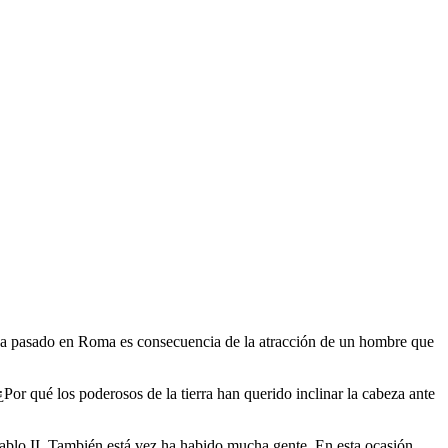
e ha pasado en Roma es consecuencia de la atracción de un hombre que
or qué los poderosos de la tierra han querido inclinar la cabeza ante
Pablo II. También está vez ha habido mucha gente. En esta ocasión