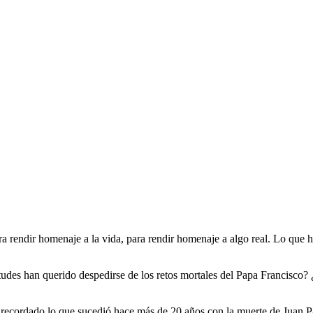
ra rendir homenaje a la vida, para rendir homenaje a algo real. Lo qu
des han querido despedirse de los retos mortales del Papa Francisco? ¿P
n recordado lo que sucedió hace más de 20 años con la muerte de Juan 