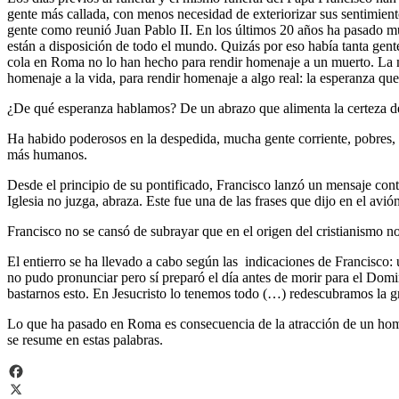
gente más callada, con menos necesidad de exteriorizar sus sentimien
gente como reunió Juan Pablo II. En los últimos 20 años ha pasado muc
están a disposición de todo el mundo. Quizás por eso había tanta gente
cola en Roma no lo han hecho para rendir homenaje a un muerto. La mu
homenaje a la vida, para rendir homenaje a algo real: la esperanza que
¿De qué esperanza hablamos? De un abrazo que alimenta la certeza de
Ha habido poderosos en la despedida, mucha gente corriente, pobres, 
más humanos.
Desde el principio de su pontificado, Francisco lanzó un mensaje contu
Iglesia no juzga, abraza. Este fue una de las frases que dijo en el avió
Francisco no se cansó de subrayar que en el origen del cristianismo n
El entierro se ha llevado a cabo según las indicaciones de Francisco: 
no pudo pronunciar pero sí preparó el día antes de morir para el Dom
bastarnos esto. En Jesucristo lo tenemos todo (…) redescubramos la g
Lo que ha pasado en Roma es consecuencia de la atracción de un hom
se resume en estas palabras.
Facebook