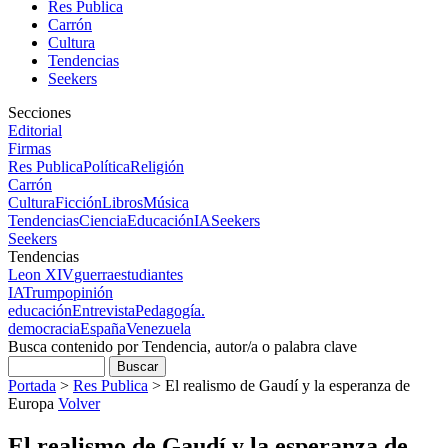
Res Publica
Carrón
Cultura
Tendencias
Seekers
Secciones
Editorial
Firmas
Res Publica
Política
Religión
Carrón
Cultura
Ficción
Libros
Música
Tendencias
Ciencia
Educación
IA
Seekers
Seekers
Tendencias
Leon XIV
guerra
estudiantes
IA
Trump
opinión
educación
Entrevista
Pedagogía.
democracia
España
Venezuela
Busca contenido por Tendencia, autor/a o palabra clave
Portada
>
Res Publica
>
El realismo de Gaudí y la esperanza de
Europa
Volver
El realismo de Gaudí y la esperanza de