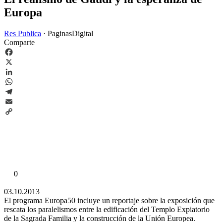
Europa
Res Publica
·
PaginasDigital
Comparte
Facebook
X
LinkedIn
WhatsApp
Telegram
Email
Copy
Link
0
03.10.2013
El programa Europa50 incluye un reportaje sobre la exposición que
rescata los paralelismos entre la edificación del Templo Expiatorio
de la Sagrada Familia y la construcción de la Unión Europea.