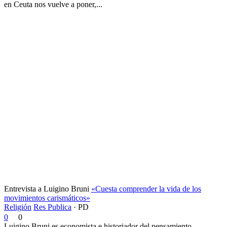
en Ceuta nos vuelve a poner,...
Entrevista a Luigino Bruni
«Cuesta comprender la vida de los
movimientos carismáticos»
Religión
Res Publica
·
PD
0
0
Luigino Bruni es economista e historiador del pensamiento