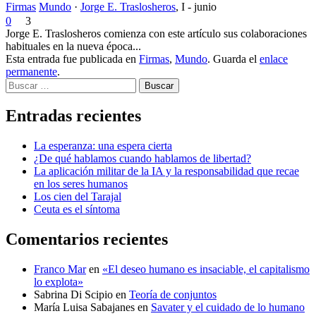
Firmas
Mundo
·
Jorge E. Traslosheros
,
I - junio
0
3
Jorge E. Traslosheros comienza con este artículo sus colaboraciones
habituales en la nueva época...
Esta entrada fue publicada en
Firmas
,
Mundo
. Guarda el
enlace
permanente
.
Buscar
Entradas recientes
La esperanza: una espera cierta
¿De qué hablamos cuando hablamos de libertad?
La aplicación militar de la IA y la responsabilidad que recae
en los seres humanos
Los cien del Tarajal
Ceuta es el síntoma
Comentarios recientes
Franco Mar
en
«El deseo humano es insaciable, el capitalismo
lo explota»
Sabrina Di Scipio
en
Teoría de conjuntos
María Luisa Sabajanes
en
Savater y el cuidado de lo humano