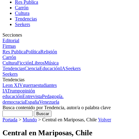
Res Publica
Carrón
Cultura
Tendencias
Seekers
Secciones
Editorial
Firmas
Res Publica
Política
Religión
Carrón
Cultura
Ficción
Libros
Música
Tendencias
Ciencia
Educación
IA
Seekers
Seekers
Tendencias
Leon XIV
guerra
estudiantes
IA
Trump
opinión
educación
Entrevista
Pedagogía.
democracia
España
Venezuela
Busca contenido por Tendencia, autor/a o palabra clave
Portada
>
Mundo
>
Central en Mariposas, Chile
Volver
Central en Mariposas, Chile