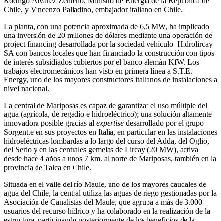
Rodrigo Álvarez Zenteno, Ministro de Energía de la República de
Chile, y Vincenzo Palladino, embajador italiano en Chile.
La planta, con una potencia aproximada de 6,5 MW, ha implicado
una inversión de 20 millones de dólares mediante una operación de
project financing desarrollada por la sociedad vehículo Hidrolircay
SA con bancos locales que han financiado la construcción con tipos
de interés subsidiados cubiertos por el banco alemán KfW. Los
trabajos electromecánicos han visto en primera línea a S.T.E.
Energy, uno de los mayores constructores italianos de instalaciones a
nivel nacional.
La central de Mariposas es capaz de garantizar el uso múltiple del
agua (agrícola, de regadío e hidroeléctrico); una solución altamente
innovadora posible gracias al
expertise
desarrollado por el grupo
Sorgent.e en sus proyectos en Italia, en particular en las instalaciones
hidroeléctricas lombardas a lo largo del curso del Adda, del Oglio,
del Serio y en las centrales gemelas de Lircay (20 MW), activa
desde hace 4 años a unos 7 km. al norte de Mariposas, también en la
provincia de Talca en Chile.
Situada en el valle del río Maule, uno de los mayores caudales de
agua del Chile, la central utiliza las aguas de riego gestionadas por la
Asociación de Canalistas del Maule, que agrupa a más de 3.000
usuarios del recurso hídrico y ha colaborado en la realización de la
estructura, participando posteriormente de los beneficios de la