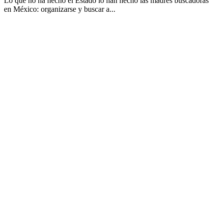
Lo que no ha hecho el Estado lo han hecho las madres buscadoras
en México: organizarse y buscar a...