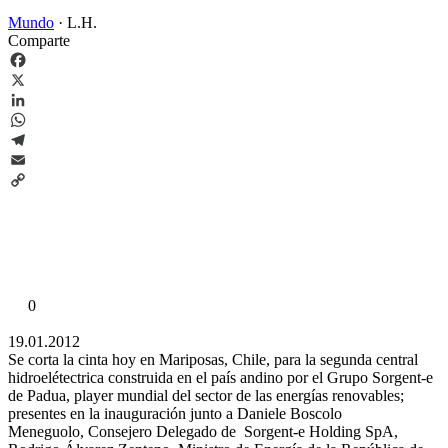
Mundo
·
L.H.
Comparte
Facebook
X
LinkedIn
WhatsApp
Telegram
Email
Copy
Link
0
19.01.2012
Se corta la cinta hoy en Mariposas, Chile, para la segunda central
hidroelétectrica construida en el país andino por el Grupo Sorgent-e
de Padua, player mundial del sector de las energías renovables;
presentes en la inauguración junto a Daniele Boscolo
Meneguolo,
Consejero Delegado de Sorgent-e Holding SpA,