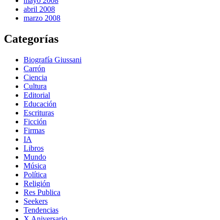
mayo 2008
abril 2008
marzo 2008
Categorías
Biografía Giussani
Carrón
Ciencia
Cultura
Editorial
Educación
Escrituras
Ficción
Firmas
IA
Libros
Mundo
Música
Política
Religión
Res Publica
Seekers
Tendencias
X Aniversario