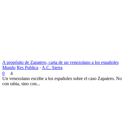
A propósito de Zapatero, carta de un venezolano a los españoles
Mundo
Res Publica
·
A.C. Sierra
0
4
Un venezolano escribe a los españoles sobre el caso Zapatero. No
con rabia, sino con...