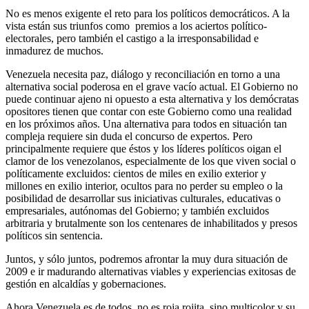
No es menos exigente el reto para los políticos democráticos. A la
vista están sus triunfos como premios a los aciertos político-
electorales, pero también el castigo a la irresponsabilidad e
inmadurez de muchos.
Venezuela necesita paz, diálogo y reconciliación en torno a una
alternativa social poderosa en el grave vacío actual. El Gobierno no
puede continuar ajeno ni opuesto a esta alternativa y los demócratas
opositores tienen que contar con este Gobierno como una realidad
en los próximos años. Una alternativa para todos en situación tan
compleja requiere sin duda el concurso de expertos. Pero
principalmente requiere que éstos y los líderes políticos oigan el
clamor de los venezolanos, especialmente de los que viven social o
políticamente excluidos: cientos de miles en exilio exterior y
millones en exilio interior, ocultos para no perder su empleo o la
posibilidad de desarrollar sus iniciativas culturales, educativas o
empresariales, autónomas del Gobierno; y también excluidos
arbitraria y brutalmente son los centenares de inhabilitados y presos
políticos sin sentencia.
Juntos, y sólo juntos, podremos afrontar la muy dura situación de
2009 e ir madurando alternativas viables y experiencias exitosas de
gestión en alcaldías y gobernaciones.
Ahora Venezuela es de todos, no es roja rojita, sino multicolor y su