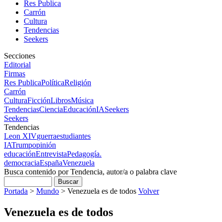
Res Publica
Carrón
Cultura
Tendencias
Seekers
Secciones
Editorial
Firmas
Res Publica
Política
Religión
Carrón
Cultura
Ficción
Libros
Música
Tendencias
Ciencia
Educación
IA
Seekers
Seekers
Tendencias
Leon XIV
guerra
estudiantes
IA
Trump
opinión
educación
Entrevista
Pedagogía.
democracia
España
Venezuela
Busca contenido por Tendencia, autor/a o palabra clave
Portada
>
Mundo
>
Venezuela es de todos
Volver
Venezuela es de todos