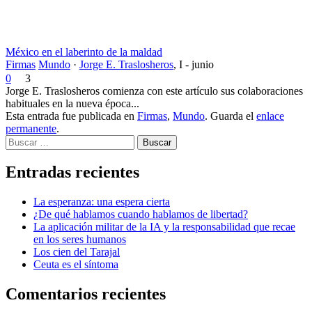
México en el laberinto de la maldad
Firmas
Mundo
·
Jorge E. Traslosheros
,
I - junio
0
3
Jorge E. Traslosheros comienza con este artículo sus colaboraciones
habituales en la nueva época...
Esta entrada fue publicada en
Firmas
,
Mundo
. Guarda el
enlace
permanente
.
Buscar
Entradas recientes
La esperanza: una espera cierta
¿De qué hablamos cuando hablamos de libertad?
La aplicación militar de la IA y la responsabilidad que recae
en los seres humanos
Los cien del Tarajal
Ceuta es el síntoma
Comentarios recientes