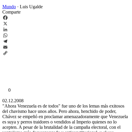
Mundo
·
Luis Ugalde
Comparte
Facebook
X
LinkedIn
WhatsApp
Telegram
Email
Copy
Link
0
02.12.2008
"Ahora Venezuela es de todos" fue uno de los lemas más exitosos
del chavismo hace unos años. Pero ahora, henchido de poder,
Chávez se empeñó en proclamar amenazadoramente que Venezuela
es suya y perros traidores o vendidos al Imperio quienes no lo
acepten. A pesar de la brutalidad de la campaña electoral, con el