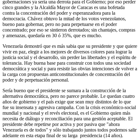
gobernaciones ya sería una derrota para el Gobierno; por eso perder
cinco grandes y la Alcaldía Mayor de Caracas es una bofetada
contra la concentración del poder y esperanzadora para la
democracia. Chávez obtuvo la mitad de los votos venezolanos,
bueno para gobernar, pero no para perpetuarse en el poder
concentrado; por eso se sintieron derrotados; sin chantajes, compras
y amenazas, quedaría en 30 ó 35%, que es mucho.
Venezuela demostró que es más sabia que su presidente y que quiere
vivir en paz, elegir a los mejores de diversos colores para lograr la
justicia social y el desarrollo, sin perder las libertades y el espíritu de
tolerancia. Hay buena base para construir con todos una sociedad
democrática y social y para resistir las obvias intenciones de volver a
la carga con propuestas anticonstitucionales de concentración del
poder y de perpetuación personal.
Sería bueno que el presidente se sumara a la construcción de la
alternativa democrática, pero no parece probable. Le quedan cuatro
años de gobierno y el país exige que sean muy distintos de lo que
fue su insensata y agresiva campaña. Con la crisis económico-social
mundial y nacional y el revés electoral, es el Gobierno quien más
necesita de diálogo y reconciliación para una gestión aceptable. El
presidente debe repetirse por activa y por pasiva que "ahora
Venezuela es de todos" y sólo trabajando juntos todos podemos salir
adelante en esta etapa final de su larga presidencia (14 años).