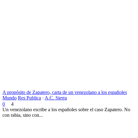
A propósito de Zapatero, carta de un venezolano a los españoles
Mundo
Res Publica
·
A.C. Sierra
0
4
Un venezolano escribe a los españoles sobre el caso Zapatero. No
con rabia, sino con...