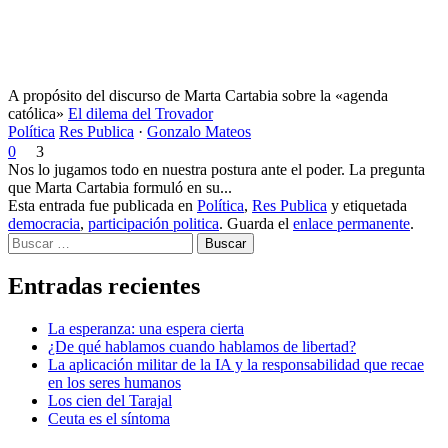
A propósito del discurso de Marta Cartabia sobre la «agenda
católica»
El dilema del Trovador
Política
Res Publica
·
Gonzalo Mateos
0
3
Nos lo jugamos todo en nuestra postura ante el poder. La pregunta
que Marta Cartabia formuló en su...
Esta entrada fue publicada en
Política
,
Res Publica
y etiquetada
democracia
,
participación politica
. Guarda el
enlace permanente
.
Buscar
Entradas recientes
La esperanza: una espera cierta
¿De qué hablamos cuando hablamos de libertad?
La aplicación militar de la IA y la responsabilidad que recae
en los seres humanos
Los cien del Tarajal
Ceuta es el síntoma