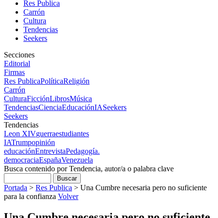
Res Publica
Carrón
Cultura
Tendencias
Seekers
Secciones
Editorial
Firmas
Res Publica
Política
Religión
Carrón
Cultura
Ficción
Libros
Música
Tendencias
Ciencia
Educación
IA
Seekers
Seekers
Tendencias
Leon XIV
guerra
estudiantes
IA
Trump
opinión
educación
Entrevista
Pedagogía.
democracia
España
Venezuela
Busca contenido por Tendencia, autor/a o palabra clave
Portada
>
Res Publica
>
Una Cumbre necesaria pero no suficiente
para la confianza
Volver
Una Cumbre necesaria pero no suficiente