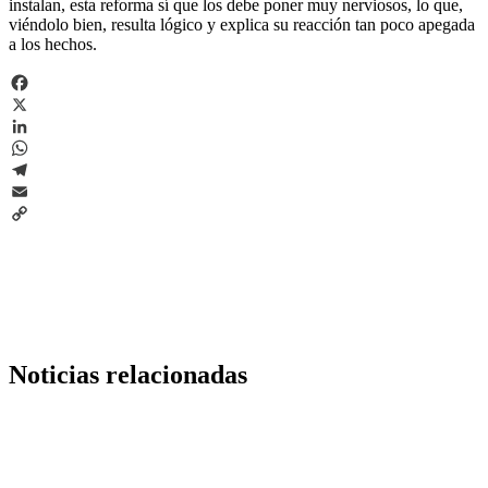
instalan, esta reforma sí que los debe poner muy nerviosos, lo que,
viéndolo bien, resulta lógico y explica su reacción tan poco apegada
a los hechos.
Facebook
X
LinkedIn
WhatsApp
Telegram
Email
Copy
Link
Noticias relacionadas