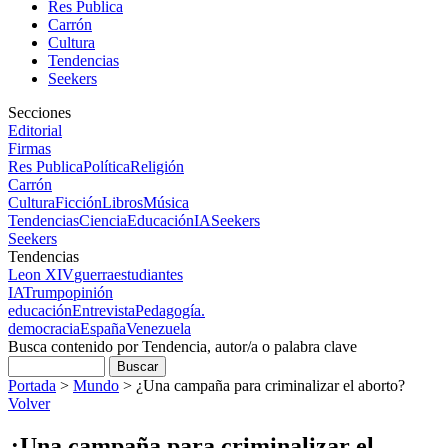
Res Publica
Carrón
Cultura
Tendencias
Seekers
Secciones
Editorial
Firmas
Res Publica
Política
Religión
Carrón
Cultura
Ficción
Libros
Música
Tendencias
Ciencia
Educación
IA
Seekers
Seekers
Tendencias
Leon XIV
guerra
estudiantes
IA
Trump
opinión
educación
Entrevista
Pedagogía.
democracia
España
Venezuela
Busca contenido por Tendencia, autor/a o palabra clave
Portada
>
Mundo
>
¿Una campaña para criminalizar el aborto?
Volver
¿Una campaña para criminalizar el