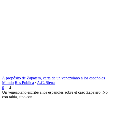
A propósito de Zapatero, carta de un venezolano a los españoles
Mundo
Res Publica
·
A.C. Sierra
0
4
Un venezolano escribe a los españoles sobre el caso Zapatero. No
con rabia, sino con...