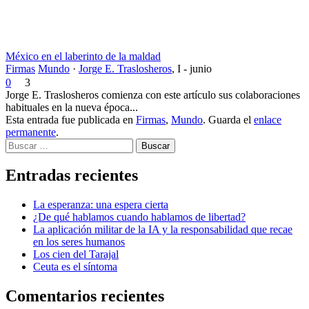
México en el laberinto de la maldad
Firmas
Mundo
·
Jorge E. Traslosheros
,
I - junio
0
3
Jorge E. Traslosheros comienza con este artículo sus colaboraciones
habituales en la nueva época...
Esta entrada fue publicada en
Firmas
,
Mundo
. Guarda el
enlace
permanente
.
Buscar
Entradas recientes
La esperanza: una espera cierta
¿De qué hablamos cuando hablamos de libertad?
La aplicación militar de la IA y la responsabilidad que recae
en los seres humanos
Los cien del Tarajal
Ceuta es el síntoma
Comentarios recientes