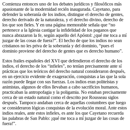
Comienza entonces uno de los debates jurídicos y filosóficos más
apasionante de la modernidad recién inaugurada. Cayetano, para
defender la soberanía de los indios, distingue el derecho de gentes,
derecho derivado de la naturaleza, y el derecho divino, derecho de
los que son fieles. Y en una página memorable señala que “no
pertenece a la Iglesia castigar la infidelidad de los paganos que
nunca abrazaron la fe, según aquello del Apóstol: ¿qué me toca a mí
juzgar de las cosas de fuera?”. El hecho de que los indios no sean
cristianos no les priva de la soberanía y del dominio, “pues el
dominio proviene del derecho de gentes que es derecho humano”.
Estos frailes españoles del XVI que defendieron el derecho de los
indios, el derecho de los “infieles”, no tenían precisamente ante sí
prácticas que los teóricos del derecho natural consideraron después,
en un ejercicio evidente de exageración, conquistas a las que la sola
razón puede llegar con sus fuerzas. Los indios eran politeístas y
animistas, algunos de ellos llevaban a cabo sacrificios humanos,
practicaban la antropofagia y la poligamia. No estaban precisamente
cerca de un estado natural como el descrito por Rousseau siglos
después. Tampoco andaban cerca de aquellas costumbres que luego
se consideraron lógicas conquistas de la evolución moral. Ante estos
indios reales, ante estos infieles, es ante los que Cayetano recuerda
las palabras de San Pablo: ¡qué me toca a mí juzgar de las cosas de
fuera!”.