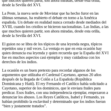
que muchos quieren partir, son ahora miradas, desde esta orilla,
desde la Sevilla del XVI.
La Peste, la nueva serie de Movistar que ha hecho furor en las
últimas semanas, ha reabierto el debate en torno a la América
española. Un debate en realidad nunca cerrado desde mediados del
XVIII, cuando los criollos se hicieron nacionalistas. Las Indias, a las
que muchos quieren partir, son ahora miradas, desde esta orilla,
desde la Sevilla del XVI.
El guion no se libra de los tópicos de una leyenda negra, tópicos
repetidos una y mil veces. La ventaja es que en esta ocasión hay
quien denuncia esa leyenda y quien recuerda que la España del XVI
fue en muchos aspectos casi ejemplar y muy cuidadosa con los
derechos de los indios.
La ocasión es un buen pretexto para recordar algunos de los
argumentos que utilizaba el Cardenal Cayetano, apenas 20 años
después de la llegada de Colón a La Española (República
Dominicana y Haití). El rey Fernando el Católico había solicitado a
Cayetano, superior de los dominicos, que le enviara frailes para
predicar. Esos frailes, con una independencia ejemplar, empezaron a
denunciar los abusos. Los Reyes Católicos, Isabel y Fernando, ya
habían prohibido la esclavitud y determinado que los indios fueran
“bien y justamente tratados”.