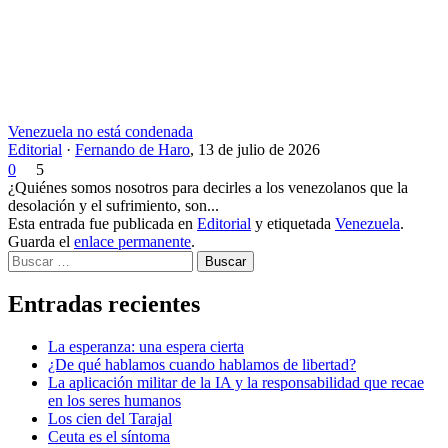
Venezuela no está condenada
Editorial
·
Fernando de Haro
,
13 de julio de 2026
0
5
¿Quiénes somos nosotros para decirles a los venezolanos que la
desolación y el sufrimiento, son...
Esta entrada fue publicada en
Editorial
y etiquetada
Venezuela
.
Guarda el
enlace permanente
.
Buscar
Entradas recientes
La esperanza: una espera cierta
¿De qué hablamos cuando hablamos de libertad?
La aplicación militar de la IA y la responsabilidad que recae
en los seres humanos
Los cien del Tarajal
Ceuta es el síntoma