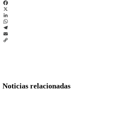
Facebook
X
LinkedIn
WhatsApp
Telegram
Email
Copy
Link
Noticias relacionadas