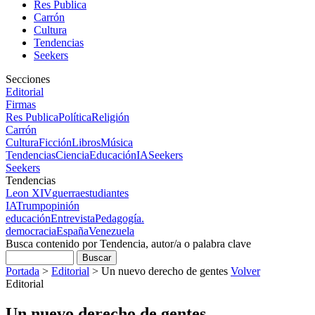
Res Publica
Carrón
Cultura
Tendencias
Seekers
Secciones
Editorial
Firmas
Res Publica
Política
Religión
Carrón
Cultura
Ficción
Libros
Música
Tendencias
Ciencia
Educación
IA
Seekers
Seekers
Tendencias
Leon XIV
guerra
estudiantes
IA
Trump
opinión
educación
Entrevista
Pedagogía.
democracia
España
Venezuela
Busca contenido por Tendencia, autor/a o palabra clave
Portada
>
Editorial
>
Un nuevo derecho de gentes
Volver
Editorial
Un nuevo derecho de gentes