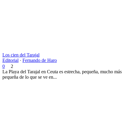
Los cien del Tarajal
Editorial
·
Fernando de Haro
0
2
La Playa del Tarajal en Ceuta es estrecha, pequeña, mucho más
pequeña de lo que se ve en...