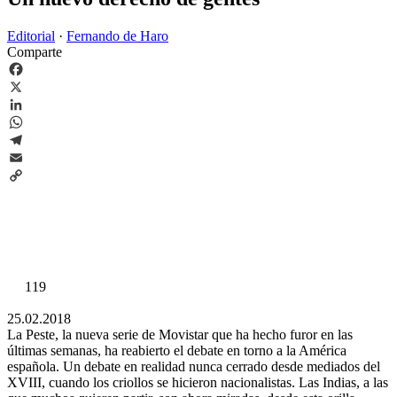
Editorial
·
Fernando de Haro
Comparte
Facebook
X
LinkedIn
WhatsApp
Telegram
Email
Copy
Link
119
25.02.2018
La Peste, la nueva serie de Movistar que ha hecho furor en las
últimas semanas, ha reabierto el debate en torno a la América
española. Un debate en realidad nunca cerrado desde mediados del
XVIII, cuando los criollos se hicieron nacionalistas. Las Indias, a las