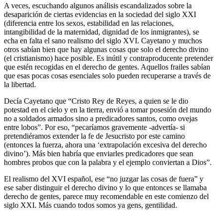
A veces, escuchando algunos análisis escandalizados sobre la
desaparición de ciertas evidencias en la sociedad del siglo XXI
(diferencia entre los sexos, estabilidad en las relaciones,
intangibilidad de la maternidad, dignidad de los inmigrantes), se
echa en falta el sano realismo del siglo XVI. Cayetano y muchos
otros sabían bien que hay algunas cosas que solo el derecho divino
(el cristianismo) hace posible. Es inútil y contraproducente pretender
que estén recogidas en el derecho de gentes. Aquellos frailes sabían
que esas pocas cosas esenciales solo pueden recuperarse a través de
la libertad.
Decía Cayetano que “Cristo Rey de Reyes, a quien se le dio
potestad en el cielo y en la tierra, envió a tomar posesión del mundo
no a soldados armados sino a predicadores santos, como ovejas
entre lobos”. Por eso, “pecaríamos gravemente -advertía- si
pretendiéramos extender la fe de Jesucristo por este camino
(entonces la fuerza, ahora una ‘extrapolación excesiva del derecho
divino’). Más bien habría que enviarles predicadores que sean
hombres probos que con la palabra y el ejemplo conviertan a Dios”.
El realismo del XVI español, ese “no juzgar las cosas de fuera” y
ese saber distinguir el derecho divino y lo que entonces se llamaba
derecho de gentes, parece muy recomendable en este comienzo del
siglo XXI. Más cuando todos somos ya gens, gentilidad.