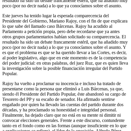
resultado ha sido un debate francamente estéril, que ha añadido muy
poco (por no decir nada) a lo que ya conocíamos sobre el asunto.
Este jueves ha tenido lugar la esperada comparecencia del
Presidente del Gobierno, Mariano Rajoy, con el fin de que explicara
lo que sabe del llamado caso Bárcenas. Rajoy ha acudido al
Parlamento a petición propia, pero debe recordarse que ya antes
otros grupos parlamentarios habían solicitado su comparecencia. El
resultado ha sido un debate francamente estéril, que ha añadido muy
poco (por no decir nada) a lo que ya conocíamos sobre el asunto. Y
es que el problema es que se ha querido llevar a las Cortes, es decir,
al poder legislativo, algo que en este momento es de la competencia
del poder judicial: en otras palabras, del juez Ruz, que es quien lleva
la investigación sobre la posible financiación irregular del Partido
Popular.
Rajoy ha vuelto a proclamar su inocencia e incluso ha tratado de
presentarse como la persona que eliminó a Luis Bárcenas, ya que,
siendo él Presidente del Partido Popular, éste abandonó su cargo de
Tesorero del PP y su escaño de senador. Ha afirmado sentirse
engañado por quien ha llevado las cuentas del partido durante dos
décadas, y ha proclamado su honestidad e integridad personal.
Finalmente, ha dejado claro que no está en su mente ni dimitir ni
convocar elecciones generales. Frente a este discurso, contundente
tanto en el fondo como en las formas (aunque insuficiente en lo que
a explicaciones se refiere), el líder de la oposición, Alfredo Pérez