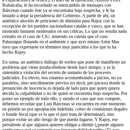
Rubalcaba, le ha recordado su intercambio de mensajes con
Bárcenas cuando éste ya se encontraba bajo sospecha, y le ha
instado a dejar la presidencia del Gobierno. A partir de ahí, un
auténtico aluvión de peticiones de dimisión para Rajoy con la
excepción de los partidos nacionalistas catalán y vasco, que se han
mostrado bastante moderados en sus críticas. Lo que no resulta nada
extraño en el caso de CiU, teniendo en cuenta que el caso
Palausigue flotando en el ambiente y que ayer mismo Artur Mas
tuvo que expresarse en términos muy parecidos a los que lo ha
hecho Rajoy.
En suma, un auténtico diálogo de sordos que pone de manifiesto un
problema que viene produciéndose desde hace tiempo, y es la
sistemática violación del secreto de sumario de los procesos
judiciales. En efecto, nos estamos acostumbrando a juicios, no ya
paralelos, sino sencillamente previos (es decir, pre-juicios) donde la
presunción de inocencia es dejada de lado para que quien quiera
decida la culpabilidad o no de quien se encuentra bajo sospecha. Por
poner un ejemplo de todo ello, y siendo el caso que nos compete,
debemos recordar que Luis Bárcenas se encuentra en este momento
en prisión no por apropiación indebida, cobro de comisiones ilegales
o fraude fiscal (que es lo que el juez trata de determinar), sino
porque existe un alto riesgo de que pueda fugarse. Y Rajoy, ese
presidente al que algunos quieren obligar a dimitir (¿puede alguien
explicarnos qué se entiende por “responsabilidad política?”) por