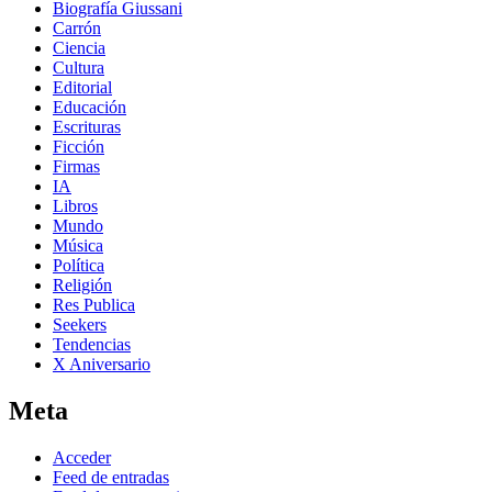
Biografía Giussani
Carrón
Ciencia
Cultura
Editorial
Educación
Escrituras
Ficción
Firmas
IA
Libros
Mundo
Música
Política
Religión
Res Publica
Seekers
Tendencias
X Aniversario
Meta
Acceder
Feed de entradas