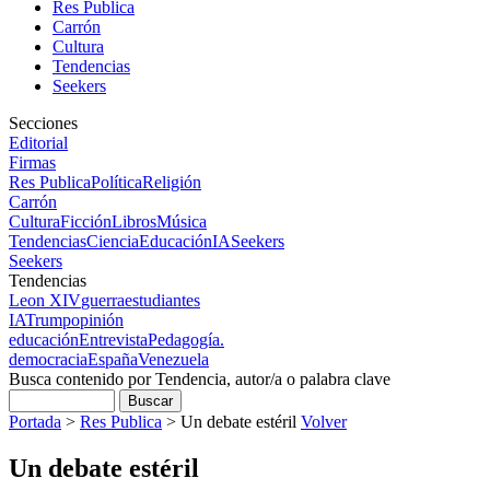
Res Publica
Carrón
Cultura
Tendencias
Seekers
Secciones
Editorial
Firmas
Res Publica
Política
Religión
Carrón
Cultura
Ficción
Libros
Música
Tendencias
Ciencia
Educación
IA
Seekers
Seekers
Tendencias
Leon XIV
guerra
estudiantes
IA
Trump
opinión
educación
Entrevista
Pedagogía.
democracia
España
Venezuela
Busca contenido por Tendencia, autor/a o palabra clave
Portada
>
Res Publica
>
Un debate estéril
Volver
Un debate estéril