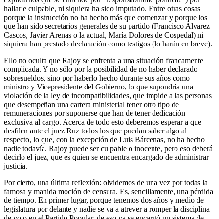
hallarle culpable, ni siquiera ha sido imputado. Entre otras cosas
porque la instrucción no ha hecho más que comenzar y porque los
que han sido secretarios generales de su partido (Francisco Alvarez
Cascos, Javier Arenas o la actual, María Dolores de Cospedal) ni
siquiera han prestado declaración como testigos (lo harán en breve).
Ello no oculta que Rajoy se enfrenta a una situación francamente
complicada. Y no sólo por la posibilidad de no haber declarado
sobresueldos, sino por haberlo hecho durante sus años como
ministro y Vicepresidente del Gobierno, lo que supondría una
violación de la ley de incompatibilidades, que impide a las personas
que desempeñan una cartera ministerial tener otro tipo de
remuneraciones por suponerse que han de tener dedicación
exclusiva al cargo. Acerca de todo esto deberemos esperar a que
desfilen ante el juez Ruz todos los que puedan saber algo al
respecto, lo que, con la excepción de Luis Bárcenas, no ha hecho
nadie todavía. Rajoy puede ser culpable o inocente, pero eso deberá
decirlo el juez, que es quien se encuentra encargado de administrar
justicia.
Por cierto, una última reflexión: olvidemos de una vez por todas la
famosa y manida moción de censura. Es, sencillamente, una pérdida
de tiempo. En primer lugar, porque tenemos dos años y medio de
legislatura por delante y nadie se va a atrever a romper la disciplina
de voto en el Partido Popular, de eso ya se encargó un sistema de