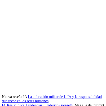
Nueva reseña IA
La aplicación militar de la IA y la responsabilidad
que recae en los seres humanos
IA
Res Publica
Tendencias
·
Federico Giorgetti
,
Más allá del prompt