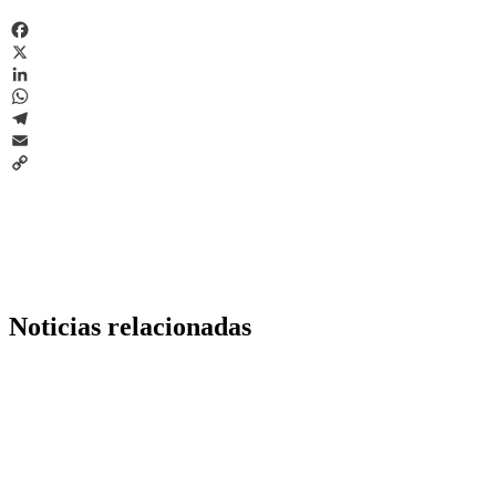
Facebook
X
LinkedIn
WhatsApp
Telegram
Email
Copy
Link
Noticias relacionadas