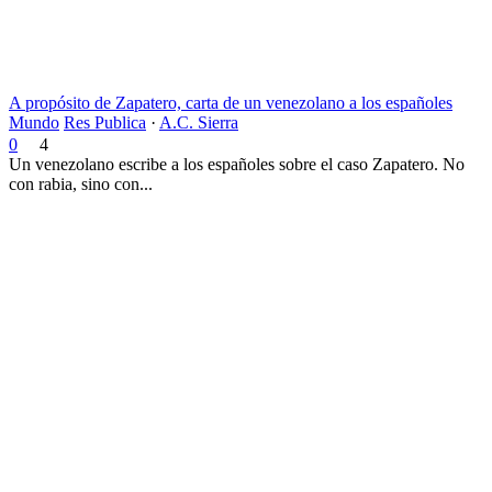
A propósito de Zapatero, carta de un venezolano a los españoles
Mundo
Res Publica
·
A.C. Sierra
0
4
Un venezolano escribe a los españoles sobre el caso Zapatero. No
con rabia, sino con...