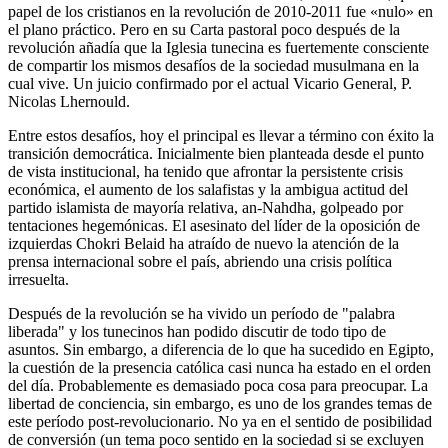
papel de los cristianos en la revolución de 2010-2011 fue «nulo» en
el plano práctico. Pero en su Carta pastoral poco después de la
revolución añadía que la Iglesia tunecina es fuertemente consciente
de compartir los mismos desafíos de la sociedad musulmana en la
cual vive. Un juicio confirmado por el actual Vicario General, P.
Nicolas Lhernould.
Entre estos desafíos, hoy el principal es llevar a término con éxito la
transición democrática. Inicialmente bien planteada desde el punto
de vista institucional, ha tenido que afrontar la persistente crisis
económica, el aumento de los salafistas y la ambigua actitud del
partido islamista de mayoría relativa, an-Nahdha, golpeado por
tentaciones hegemónicas. El asesinato del líder de la oposición de
izquierdas Chokri Belaid ha atraído de nuevo la atención de la
prensa internacional sobre el país, abriendo una crisis política
irresuelta.
Después de la revolución se ha vivido un período de "palabra
liberada" y los tunecinos han podido discutir de todo tipo de
asuntos. Sin embargo, a diferencia de lo que ha sucedido en Egipto,
la cuestión de la presencia católica casi nunca ha estado en el orden
del día. Probablemente es demasiado poca cosa para preocupar. La
libertad de conciencia, sin embargo, es uno de los grandes temas de
este período post-revolucionario. No ya en el sentido de posibilidad
de conversión (un tema poco sentido en la sociedad si se excluyen