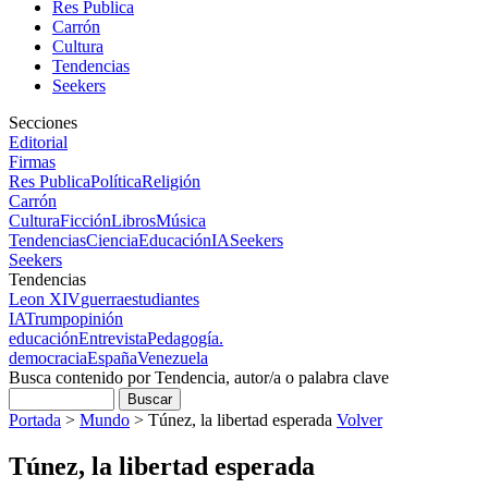
Res Publica
Carrón
Cultura
Tendencias
Seekers
Secciones
Editorial
Firmas
Res Publica
Política
Religión
Carrón
Cultura
Ficción
Libros
Música
Tendencias
Ciencia
Educación
IA
Seekers
Seekers
Tendencias
Leon XIV
guerra
estudiantes
IA
Trump
opinión
educación
Entrevista
Pedagogía.
democracia
España
Venezuela
Busca contenido por Tendencia, autor/a o palabra clave
Portada
>
Mundo
>
Túnez, la libertad esperada
Volver
Túnez, la libertad esperada