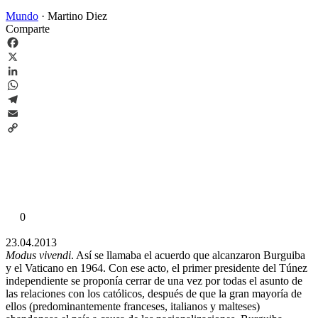
Mundo
·
Martino Diez
Comparte
Facebook
X
LinkedIn
WhatsApp
Telegram
Email
Copy
Link
0
23.04.2013
Modus vivendi
. Así se llamaba el acuerdo que alcanzaron Burguiba
y el Vaticano en 1964. Con ese acto, el primer presidente del Túnez
independiente se proponía cerrar de una vez por todas el asunto de
las relaciones con los católicos, después de que la gran mayoría de
ellos (predominantemente franceses, italianos y malteses)