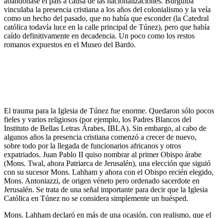
abandonase el país a causa de las nacionalizaciones. Burguiba
vinculaba la presencia cristiana a los años del colonialismo y la veía
como un hecho del pasado, que no había que esconder (la Catedral
católica todavía luce en la calle principal de Túnez), pero que había
caído definitivamente en decadencia. Un poco como los restos
romanos expuestos en el Museo del Bardo.
El trauma para la Iglesia de Túnez fue enorme. Quedaron sólo pocos
fieles y varios religiosos (por ejemplo, los Padres Blancos del
Instituto de Bellas Letras Árabes, IBLA). Sin embargo, al cabo de
algunos años la presencia cristiana comenzó a crecer de nuevo,
sobre todo por la llegada de funcionarios africanos y otros
expatriados. Juan Pablo II quiso nombrar al primer Obispo árabe
(Mons. Twal, ahora Patriarca de Jerusalén), una elección que siguió
con su sucesor Mons. Lahham y ahora con el Obispo recién elegido,
Mons. Antoniazzi, de origen véneto pero ordenado sacerdote en
Jerusalén. Se trata de una señal importante para decir que la Iglesia
Católica en Túnez no se considera simplemente un huésped.
Mons. Lahham declaró en más de una ocasión, con realismo, que el