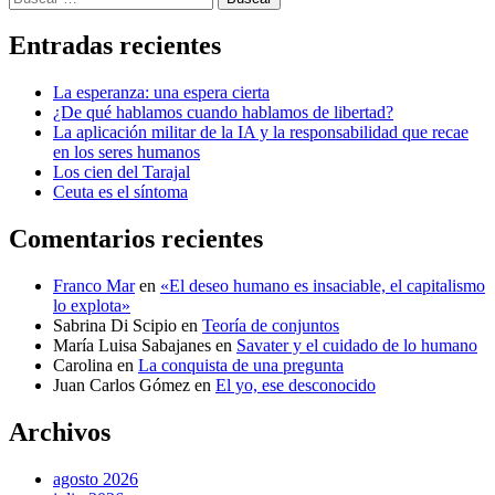
Entradas recientes
La esperanza: una espera cierta
¿De qué hablamos cuando hablamos de libertad?
La aplicación militar de la IA y la responsabilidad que recae
en los seres humanos
Los cien del Tarajal
Ceuta es el síntoma
Comentarios recientes
Franco Mar
en
«El deseo humano es insaciable, el capitalismo
lo explota»
Sabrina Di Scipio
en
Teoría de conjuntos
María Luisa Sabajanes
en
Savater y el cuidado de lo humano
Carolina
en
La conquista de una pregunta
Juan Carlos Gómez
en
El yo, ese desconocido
Archivos
agosto 2026