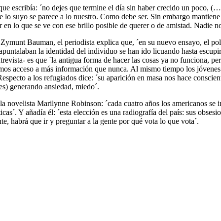
escribía: ´no dejes que termine el día sin haber crecido un poco, (…) 
lo suyo se parece a lo nuestro. Como debe ser. Sin embargo mantiene 
r en lo que se ve con ese brillo posible de querer o de amistad. Nadie n
ymunt Bauman, el periodista explica que, ´en su nuevo ensayo, el polaco
e apuntalaban la identidad del individuo se han ido licuando hasta escu
revista- es que ´la antigua forma de hacer las cosas ya no funciona, p
emos acceso a más información que nunca. Al mismo tiempo los jóvenes 
pecto a los refugiados dice: ´su aparición en masa nos hace consciente
bales) generando ansiedad, miedo´.
 la novelista Marilynne Robinson: ´cada cuatro años los americanos se 
icas´. Y añadía él: ´esta elección es una radiografía del país: sus obse
te, habrá que ir y preguntar a la gente por qué vota lo que vota´.