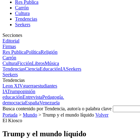
Res Publica
Carrón
Cultura
Tendencias
Seekers
Secciones
Editorial
Firmas
Res Publica
Política
Religión
Carrón
Cultura
Ficción
Libros
Música
Tendencias
Ciencia
Educación
IA
Seekers
Seekers
Tendencias
Leon XIV
guerra
estudiantes
IA
Trump
opinión
educación
Entrevista
Pedagogía.
democracia
España
Venezuela
Busca contenido por Tendencia, autor/a o palabra clave
Portada
>
Mundo
>
Trump y el mundo líquido
Volver
El Kiosco
Trump y el mundo líquido