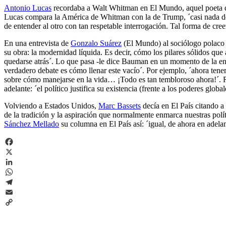
Antonio Lucas
recordaba a Walt Whitman en El Mundo, aquel poeta que 
Lucas compara la América de Whitman con la de Trump, ´casi nada de 
de entender al otro con tan respetable interrogación. Tal forma de cree
En una entrevista de
Gonzalo Suárez
(El Mundo) al sociólogo polaco Z
su obra: la modernidad líquida. Es decir, cómo los pilares sólidos qu
quedarse atrás´. Lo que pasa -le dice Bauman en un momento de la ent
verdadero debate es cómo llenar este vacío´. Por ejemplo, ´ahora ten
sobre cómo manejarse en la vida… ¡Todo es tan tembloroso ahora!´. Res
adelante: ´el político justifica su existencia (frente a los poderes glo
Volviendo a Estados Unidos,
Marc Bassets
decía en El País citando a
de la tradición y la aspiración que normalmente enmarca nuestras polít
Sánchez Mellado
su columna en El País así: ´igual, de ahora en adelan
Facebook
X
LinkedIn
WhatsApp
Telegram
Email
Copy
Link