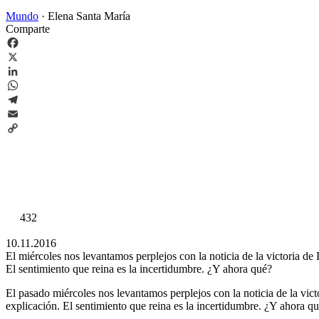
Mundo
·
Elena Santa María
Comparte
Facebook
X
LinkedIn
WhatsApp
Telegram
Email
Copy
Link
432
10.11.2016
El miércoles nos levantamos perplejos con la noticia de la victoria d
El sentimiento que reina es la incertidumbre. ¿Y ahora qué?
El pasado miércoles nos levantamos perplejos con la noticia de la vi
explicación. El sentimiento que reina es la incertidumbre. ¿Y ahora q