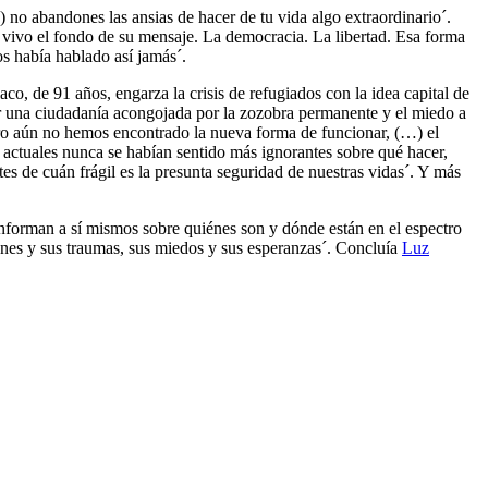
no abandones las ansias de hacer de tu vida algo extraordinario´.
vivo el fondo de su mensaje. La democracia. La libertad. Esa forma
os había hablado así jamás´.
, de 91 años, engarza la crisis de refugiados con la idea capital de
pir una ciudadanía acongojada por la zozobra permanente y el miedo a
ero aún no hemos encontrado la nueva forma de funcionar, (…) el
actuales nunca se habían sentido más ignorantes sobre qué hacer,
s de cuán frágil es la presunta seguridad de nuestras vidas´. Y más
informan a sí mismos sobre quiénes son y dónde están en el espectro
siones y sus traumas, sus miedos y sus esperanzas´. Concluía
Luz