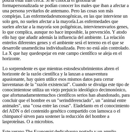
podría estar más cerca. Si se conocía el genoma de
formapersonalizada se podían conocer los males que iban a afectar a
una persona yevitarlos de antemano. Pero las cosas son más
complejas. Las enfermedadesmonogénicas, en las que interviene un
solo gen, no suelen afectar a la mayoría.Las enfermedades que
suelen afectar a la mayoría son poligénicas, intervienenvarios genes,
lo que complica, aunque no hace imposible, la prevención. Y atodo
ello hay que añadir además la influencia del ambiente. La relación
entrelos diferentes genes y el ambiente será el terreno en el que se
desarrolle unamedicina individualizada. Pero no está aún controlado.
La X que hay quedespejar en este campo científico se aleja en el
horizonte.
Lo sorprendente es que mientras estosdescubrimientos abren el
horizonte de la razón científica y la lanzan a unaaventura
apasionante, hay quien utilice esos mismos datos para cerrar
lasventanas de la "razón existencial". Cuando se divulga este tipo de
conocimientose utiliza un viejo prejuicio ideológico decimonónico,
que afortunadamentemuchos científicos serios han abandonado, para
concluir que el hombre es un "serindiferenciado", un "animal entre
animales", una "cosa entre las cosas". Eladelanto en el conocimiento
del ADN o del contenido genético compartido con lamosca o el
chimpancé sirven para sostener la reducción del hombre a
lasproteínas. O a microbios.
Este verano
The Economist
dedicabauna portada y un amplio