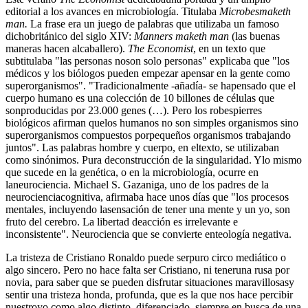
editorial a los avances en microbiología. Titulaba
Microbesmaketh
man.
La frase era un juego de palabras que utilizaba un famoso
dichobritánico del siglo XIV:
Manners maketh man
(las buenas
maneras hacen alcaballero).
The Economist
, en un texto que
subtitulaba "las personas noson solo personas" explicaba que "los
médicos y los biólogos pueden empezar apensar en la gente como
superorganismos". "Tradicionalmente -añadía- se hapensado que el
cuerpo humano es una colección de 10 billones de células que
sonproducidas por 23.000 genes (…). Pero los robespierres
biológicos afirman quelos humanos no son simples organismos sino
superorganismos compuestos porpequeños organismos trabajando
juntos". Las palabras hombre y cuerpo, en eltexto, se utilizaban
como sinónimos. Pura deconstrucción de la singularidad. Ylo mismo
que sucede en la genética, o en la microbiología, ocurre en
laneurociencia. Michael S. Gazaniga, uno de los padres de la
neurocienciacognitiva, afirmaba hace unos días que "los procesos
mentales, incluyendo lasensación de tener una mente y un yo, son
fruto del cerebro. La libertad deacción es irrelevante e
inconsistente". Neurociencia que se convierte enteología negativa.
La tristeza de Cristiano Ronaldo puede serpuro circo mediático o
algo sincero. Pero no hace falta ser Cristiano, ni teneruna rusa por
novia, para saber que se pueden disfrutar situaciones maravillosasy
sentir una tristeza honda, profunda, que es la que nos hace percibir
nuestroyo como algo distinto, diferenciado, siempre en busca de una