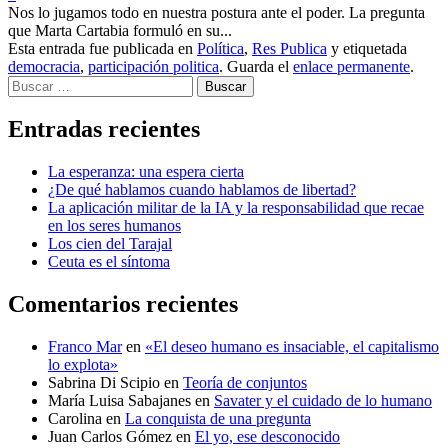
Nos lo jugamos todo en nuestra postura ante el poder. La pregunta
que Marta Cartabia formuló en su...
Esta entrada fue publicada en
Política
,
Res Publica
y etiquetada
democracia
,
participación politica
. Guarda el
enlace permanente
.
Buscar
Entradas recientes
La esperanza: una espera cierta
¿De qué hablamos cuando hablamos de libertad?
La aplicación militar de la IA y la responsabilidad que recae
en los seres humanos
Los cien del Tarajal
Ceuta es el síntoma
Comentarios recientes
Franco Mar
en
«El deseo humano es insaciable, el capitalismo
lo explota»
Sabrina Di Scipio
en
Teoría de conjuntos
María Luisa Sabajanes
en
Savater y el cuidado de lo humano
Carolina
en
La conquista de una pregunta
Juan Carlos Gómez
en
El yo, ese desconocido