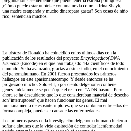
preguntadoinsistentemente qué puede tener la estrella portuguesa.
¿Cómo puede estar unotriste con una novia como la Irina Shayk,
una madre estupenda y mucho dineropara gastar? Son cosas de niño
rico, sentencian muchos.
La tristeza de Ronaldo ha coincidido enlos últimos días con la
publicación de los resultados del proyecto
Encyclopediaof DNA
Elements
(Encode) en el que han trabajado 442 científicos de todo
elmundo. Se ha avanzado, gracias a este estudio, en el conocimiento
del genomahumano. En 2001 fueron presentados los primeros
hallazgos en este apasionantecampo. Y desde entonces se ha
progresado mucho. Sólo el 1,5 por ciento delgenoma contiene
genes. Inicialmente se pensó que el resto era "ADN basura".Pero
ahora se ha descubierto que lo que consideraban material de desecho
son"interruptores" que hacen funcionar los genes. El mal
funcionamiento de esosinterruptores, que se combinan entre ellos de
forma compleja, puede ser causade las enfermedades.
Los primeros pasos en la investigación delgenoma humano hicieron
soñar a algunos que la vieja aspiración de controlar laenfermedad