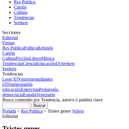
Res Publica
Carrón
Cultura
Tendencias
Seekers
Secciones
Editorial
Firmas
Res Publica
Política
Religión
Carrón
Cultura
Ficción
Libros
Música
Tendencias
Ciencia
Educación
IA
Seekers
Seekers
Tendencias
Leon XIV
guerra
estudiantes
IA
Trump
opinión
educación
Entrevista
Pedagogía.
democracia
España
Venezuela
Busca contenido por Tendencia, autor/a o palabra clave
Portada
>
Res Publica
>
Tristes genes
Volver
Editorial
Tristes genes