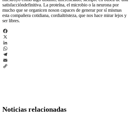
satisfaccióndefinitiva. La proteína, el microbio o la neurona por
mucho que se organicen noson capaces de generar por sí mismas
esta compañera cotidiana, cordialtristeza, que nos hace mirar lejos y
ser libres.
Facebook
X
LinkedIn
WhatsApp
Telegram
Email
Copy
Link
Noticias relacionadas