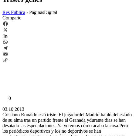
Res Publica
·
PaginasDigital
Comparte
Facebook
X
LinkedIn
WhatsApp
Telegram
Email
Copy
Link
0
03.10.2013
Cristiano Ronaldo está triste. El jugadordel Madrid habló del estado
de su alma tras un partido frente al Granada ydurante días se han
desatado las especulaciones. Ya veremos cómo acaba la cosa.Pero
los periódicos deportivos y los no deportivos se han