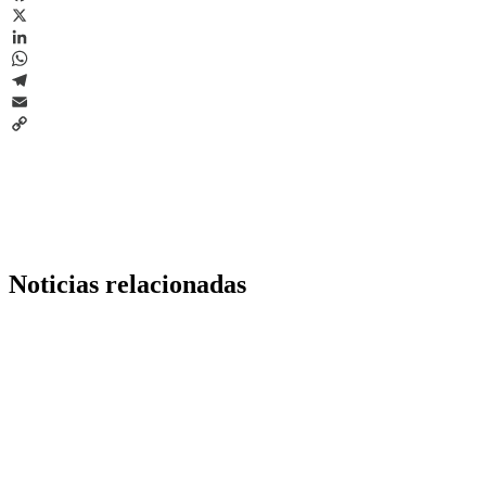
Facebook
X
LinkedIn
WhatsApp
Telegram
Email
Copy
Link
Noticias relacionadas