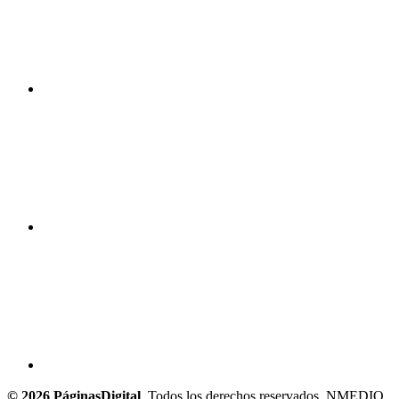
© 2026 PáginasDigital
. Todos los derechos reservados. NMEDIO