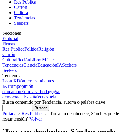
Res Publica
Carrón
Cultura
Tendencias
Seekers
Secciones
Editorial
Firmas
Res Publica
Política
Religión
Carrón
Cultura
Ficción
Libros
Música
Tendencias
Ciencia
Educación
IA
Seekers
Seekers
Tendencias
Leon XIV
guerra
estudiantes
IA
Trump
opinión
educación
Entrevista
Pedagogía.
democracia
España
Venezuela
Busca contenido por Tendencia, autor/a o palabra clave
Portada
>
Res Publica
>
´Torra no desobedece, Sánchez puede
restar tensión´
Volver
´Torra no desobedece, Sánchez puede