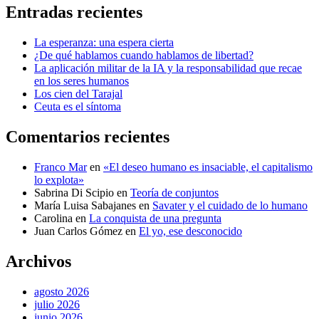
Entradas recientes
La esperanza: una espera cierta
¿De qué hablamos cuando hablamos de libertad?
La aplicación militar de la IA y la responsabilidad que recae
en los seres humanos
Los cien del Tarajal
Ceuta es el síntoma
Comentarios recientes
Franco Mar
en
«El deseo humano es insaciable, el capitalismo
lo explota»
Sabrina Di Scipio
en
Teoría de conjuntos
María Luisa Sabajanes
en
Savater y el cuidado de lo humano
Carolina
en
La conquista de una pregunta
Juan Carlos Gómez
en
El yo, ese desconocido
Archivos
agosto 2026
julio 2026
junio 2026