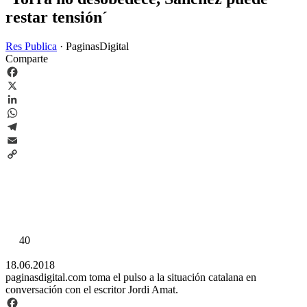
restar tensión´
Res Publica
·
PaginasDigital
Comparte
Facebook
X
LinkedIn
WhatsApp
Telegram
Email
Copy
Link
40
18.06.2018
paginasdigital.com toma el pulso a la situación catalana en
conversación con el escritor Jordi Amat.