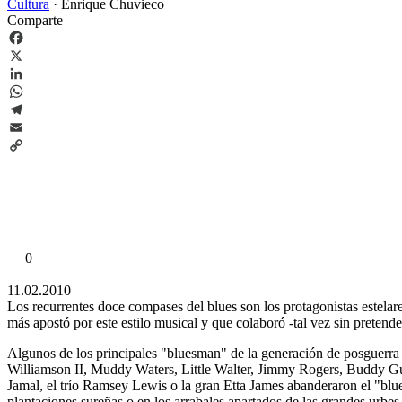
Cultura
·
Enrique Chuvieco
Comparte
Facebook
X
LinkedIn
WhatsApp
Telegram
Email
Copy
Link
0
11.02.2010
Los recurrentes doce compases del blues son los protagonistas estel
más apostó por este estilo musical y que colaboró -tal vez sin preten
Algunos de los principales "bluesman" de la generación de posguerr
Williamson II, Muddy Waters, Little Walter, Jimmy Rogers, Buddy
Jamal, el trío Ramsey Lewis o la gran Etta James abanderaron el "blues
plantaciones sureñas o en los arrabales apartados de las grandes urbes