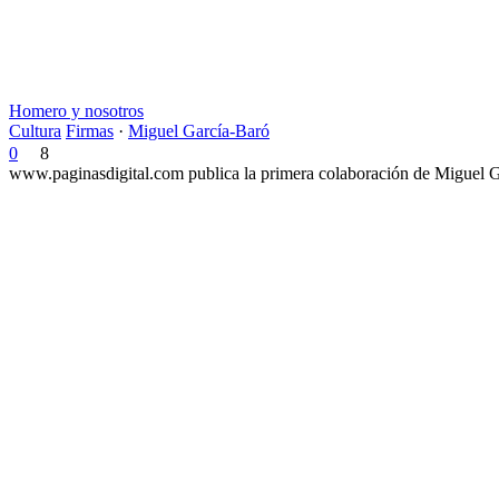
Homero y nosotros
Cultura
Firmas
·
Miguel García-Baró
0
8
www.paginasdigital.com publica la primera colaboración de Miguel Ga