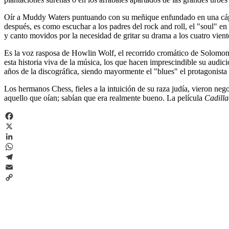
Oír a Muddy Waters puntuando con su meñique enfundado en una cápsula 
después, es como escuchar a los padres del rock and roll, el "soul" e
y canto movidos por la necesidad de gritar su drama a los cuatro vient
Es la voz rasposa de Howlin Wolf, el recorrido cromático de Solomon 
esta historia viva de la música, los que hacen imprescindible su audic
años de la discográfica, siendo mayormente el "blues" el protagonista 
Los hermanos Chess, fieles a la intuición de su raza judía, vieron ne
aquello que oían; sabían que era realmente bueno. La película
Cadilla
Facebook
X
LinkedIn
WhatsApp
Telegram
Email
Copy
Link