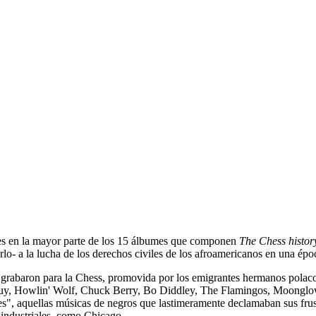
ares en la mayor parte de los 15 álbumes que componen
The Chess histo
derlo- a la lucha de los derechos civiles de los afroamericanos en una 
a grabaron para la Chess, promovida por los emigrantes hermanos pol
 Guy, Howlin' Wolf, Chuck Berry, Bo Diddley, The Flamingos, Moong
", aquellas músicas de negros que lastimeramente declamaban sus frustra
 industriales, como Chicago.