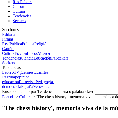
Res Publica
Carrón
Cultura
Tendencias
Seekers
Secciones
Editorial
Firmas
Res Publica
Política
Religión
Carrón
Cultura
Ficción
Libros
Música
Tendencias
Ciencia
Educación
IA
Seekers
Seekers
Tendencias
Leon XIV
guerra
estudiantes
IA
Trump
opinión
educación
Entrevista
Pedagogía.
democracia
España
Venezuela
Busca contenido por Tendencia, autor/a o palabra clave
Portada
>
Cultura
>
´The chess history´, memoria viva de la música d
´The chess history´, memoria viva de la mú