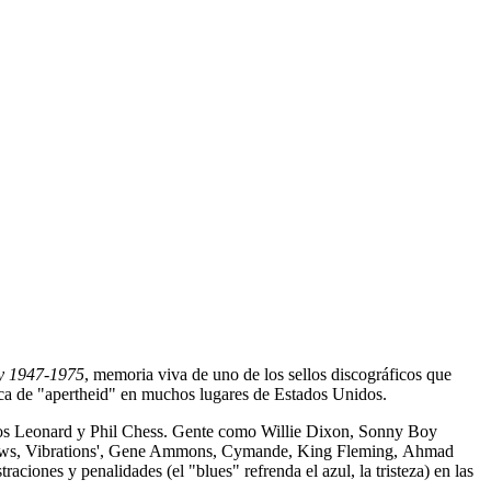
ry 1947-1975
, memoria viva de uno de los sellos discográficos que
época de "apertheid" en muchos lugares de Estados Unidos.
acos Leonard y Phil Chess. Gente como Willie Dixon, Sonny Boy
lows, Vibrations', Gene Ammons, Cymande, King Fleming, Ahmad
ciones y penalidades (el "blues" refrenda el azul, la tristeza) en las