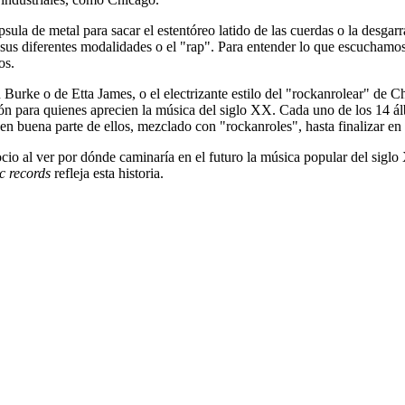
de metal para sacar el estentóreo latido de las cuerdas o la desgarrada
n sus diferentes modalidades o el "rap". Para entender lo que escucham
os.
Burke o de Etta James, o el electrizante estilo del "rockanrolear" de
ión para quienes aprecien la música del siglo XX. Cada uno de los 14 ál
en buena parte de ellos, mezclado con "rockanroles", hasta finalizar en 
gocio al ver por dónde caminaría en el futuro la música popular del sig
c
records
refleja esta historia.