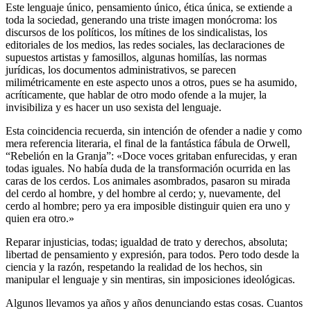
Este lenguaje único, pensamiento único, ética única, se extiende a
toda la sociedad, generando una triste imagen monócroma: los
discursos de los políticos, los mítines de los sindicalistas, los
editoriales de los medios, las redes sociales, las declaraciones de
supuestos artistas y famosillos, algunas homilías, las normas
jurídicas, los documentos administrativos, se parecen
milimétricamente en este aspecto unos a otros, pues se ha asumido,
acríticamente, que hablar de otro modo ofende a la mujer, la
invisibiliza y es hacer un uso sexista del lenguaje.
Esta coincidencia recuerda, sin intención de ofender a nadie y como
mera referencia literaria, el final de la fantástica fábula de Orwell,
“Rebelión en la Granja”: «Doce voces gritaban enfurecidas, y eran
todas iguales. No había duda de la transformación ocurrida en las
caras de los cerdos. Los animales asombrados, pasaron su mirada
del cerdo al hombre, y del hombre al cerdo; y, nuevamente, del
cerdo al hombre; pero ya era imposible distinguir quien era uno y
quien era otro.»
Reparar injusticias, todas; igualdad de trato y derechos, absoluta;
libertad de pensamiento y expresión, para todos. Pero todo desde la
ciencia y la razón, respetando la realidad de los hechos, sin
manipular el lenguaje y sin mentiras, sin imposiciones ideológicas.
Algunos llevamos ya años y años denunciando estas cosas. Cuantos