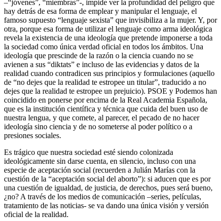
–“jóvenes”, “miembras”-, impide ver la profundidad del peligro que
hay detrás de esa forma de emplear y manipular el lenguaje, el
famoso supuesto “lenguaje sexista” que invisibiliza a la mujer. Y, por
otra, porque esa forma de utilizar el lenguaje como arma ideológica
revela la existencia de una ideología que pretende imponerse a toda
la sociedad como única verdad oficial en todos los ámbitos. Una
ideología que prescinde de la razón o la ciencia cuando no se
avienen a sus “diktats” e incluso de las evidencias y datos de la
realidad cuando contradicen sus principios y formulaciones (aquello
de “no dejes que la realidad te estropee un titular”, traducido a no
dejes que la realidad te estropee un prejuicio). PSOE y Podemos han
coincidido en ponerse por encima de la Real Academia Española,
que es la institución científica y técnica que cuida del buen uso de
nuestra lengua, y que comete, al parecer, el pecado de no hacer
ideología sino ciencia y de no someterse al poder político o a
presiones sociales.
Es trágico que nuestra sociedad esté siendo colonizada
ideológicamente sin darse cuenta, en silencio, incluso con una
especie de aceptación social (recuerden a Julián Marías con la
cuestión de la “aceptación social del aborto”): si aducen que es por
una cuestión de igualdad, de justicia, de derechos, pues será bueno,
¿no? A través de los medios de comunicación –series, películas,
tratamiento de las noticias- se va dando una única visión y versión
oficial de la realidad.