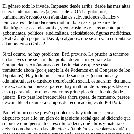
El género todo lo invade. Impuesto desde arriba, desde las más altas
esferas internacionales (agencias de la ONU, gobiernos,
parlamentos); regado con abundantes subvenciones oficiales y
particulares –de fundaciones multimillonarias supuestamente
filantrópicas-; acatado sumisa, y en ocasiones gustosamente, por
gobernantes, políticos, sindicalistas, eclesiásticos, figuras mediáticas.
¿Habrá algún pequeño David, o algunos, que se atreva a enfrentarse
a tan poderoso Goliat?
Si tal ocurre, no hay problema. Está previsto. La prueba la tenemos
en las leyes que se han ido aprobando en la mayoría de las
Comunidades Autónomas o en las iniciativas que se están
tramitando ahora (por ejemplo la de Podemos en el Congreso de los
Diputados). Hay todo un sistema de sanciones (económicas y
administrativas) o castigos (reprobación social, ostracismo, denuncia
de xxxxxxfobia –pues al parecer hay multitud de fobias posibles en
esto-) para quien ose no atender los principios de la ideología de
género. Esto para los irreductibles ahora (pues, de momento, parece
descartable el recurso a campos de reeducación, estilo Pol Pot).
Para el futuro no se prevén problemas, hay todo un sistema
dispuesto para ello: un plan de ingeniería social que irá diciendo qué
se puede o no pensar, leer, escribir o decir; qué libros y materiales
deberá o no haber en las bibliotecas (también las escolares y quién