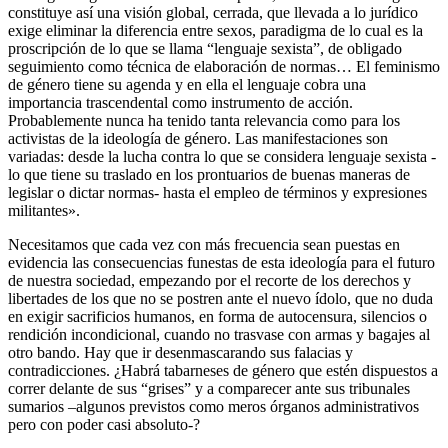
constituye así una visión global, cerrada, que llevada a lo jurídico
exige eliminar la diferencia entre sexos, paradigma de lo cual es la
proscripción de lo que se llama “lenguaje sexista”, de obligado
seguimiento como técnica de elaboración de normas… El feminismo
de género tiene su agenda y en ella el lenguaje cobra una
importancia trascendental como instrumento de acción.
Probablemente nunca ha tenido tanta relevancia como para los
activistas de la ideología de género. Las manifestaciones son
variadas: desde la lucha contra lo que se considera lenguaje sexista -
lo que tiene su traslado en los prontuarios de buenas maneras de
legislar o dictar normas- hasta el empleo de términos y expresiones
militantes».
Necesitamos que cada vez con más frecuencia sean puestas en
evidencia las consecuencias funestas de esta ideología para el futuro
de nuestra sociedad, empezando por el recorte de los derechos y
libertades de los que no se postren ante el nuevo ídolo, que no duda
en exigir sacrificios humanos, en forma de autocensura, silencios o
rendición incondicional, cuando no trasvase con armas y bagajes al
otro bando. Hay que ir desenmascarando sus falacias y
contradicciones. ¿Habrá tabarneses de género que estén dispuestos a
correr delante de sus “grises” y a comparecer ante sus tribunales
sumarios –algunos previstos como meros órganos administrativos
pero con poder casi absoluto-?