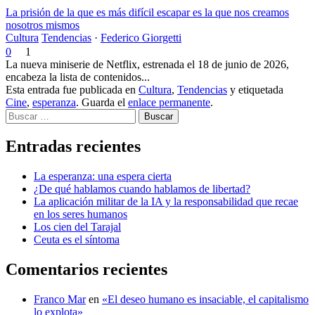
La prisión de la que es más difícil escapar es la que nos creamos
nosotros mismos
Cultura
Tendencias
·
Federico Giorgetti
0
1
La nueva miniserie de Netflix, estrenada el 18 de junio de 2026,
encabeza la lista de contenidos...
Esta entrada fue publicada en
Cultura
,
Tendencias
y etiquetada
Cine
,
esperanza
. Guarda el
enlace permanente
.
Buscar
Entradas recientes
La esperanza: una espera cierta
¿De qué hablamos cuando hablamos de libertad?
La aplicación militar de la IA y la responsabilidad que recae
en los seres humanos
Los cien del Tarajal
Ceuta es el síntoma
Comentarios recientes
Franco Mar
en
«El deseo humano es insaciable, el capitalismo
lo explota»