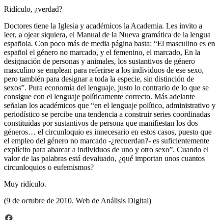
Ridículo, ¿verdad?
Doctores tiene la Iglesia y académicos la Academia. Les invito a
leer, a ojear siquiera, el Manual de la Nueva gramática de la lengua
española. Con poco más de media página basta: “El masculino es en
español el género no marcado, y el femenino, el marcado, En la
designación de personas y animales, los sustantivos de género
masculino se emplean para referirse a los individuos de ese sexo,
pero también para designar a toda la especie, sin distinción de
sexos”. Pura economía del lenguaje, justo lo contrario de lo que se
consigue con el lenguaje políticamente correcto. Más adelante
señalan los académicos que “en el lenguaje político, administrativo y
periodístico se percibe una tendencia a construir series coordinadas
constituidas por sustantivos de persona que manifiestan los dos
géneros… el circunloquio es innecesario en estos casos, puesto que
el empleo del género no marcado -¿recuerdan?- es suficientemente
explícito para abarcar a individuos de uno y otro sexo”. Cuando el
valor de las palabras está devaluado, ¿qué importan unos cuantos
circunloquios o eufemismos?
Muy ridículo.
(9 de octubre de 2010. Web de Análisis Digital)