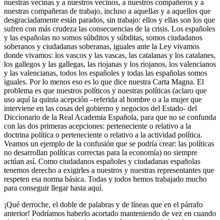
nuestras vecinas y a nuestros vecinos, a nuestros compañeros y a
nuestras compañeras de trabajo, incluso a aquellas y a aquellos que
desgraciadamente están parados, sin trabajo: ellos y ellas son los que
sufren con más crudeza las consecuencias de la crisis. Los españoles
y las españolas no somos súbditos y súbditas, somos ciudadanos
soberanos y ciudadanas soberanas, iguales ante la Ley vivamos
donde vivamos: los vascos y las vascas, las catalanas y los catalanes,
los gallegos y las gallegas, las riojanas y los riojanos, los valencianos
y las valencianas, todos los españoles y todas las españolas somos
iguales. Por lo menos eso es lo que dice nuestra Carta Magna. El
problema es que nuestros políticos y nuestras políticas (aclaro que
uso aquí la quinta acepción –referida al hombre o a la mujer que
interviene en las cosas del gobierno y negocios del Estado- del
Diccionario de la Real Academia Española, para que no se confunda
con las dos primeras acepciones: perteneciente o relativo a la
doctrina política o perteneciente o relativo a la actividad política.
Veamos un ejemplo de la confusión que se podría crear: las políticas
no desarrollan políticas correctas para la economía) no siempre
actúan así. Como ciudadanos españoles y ciudadanas españolas
tenemos derecho a exigirles a nuestros y nuestras representantes que
respeten esa norma básica. Todas y todos hemos trabajado mucho
para conseguir llegar hasta aquí.
¡Qué derroche, el doble de palabras y de líneas que en el párrafo
anterior! Podríamos haberlo acortado manteniendo de vez en cuando