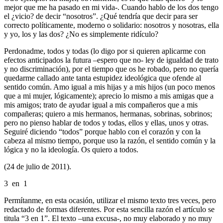
mejor que me ha pasado en mi vida-. Cuando hablo de los dos tengo
el ¿vicio? de decir “nosotros”. ¿Qué tendría que decir para ser
correcto políticamente, moderno o solidario: nosotros y nosotras, ella
y yo, los y las dos? ¿No es simplemente ridículo?
Perdonadme, todos y todas (lo digo por si quieren aplicarme con
efectos anticipados la futura –espero que no- ley de igualdad de trato
y no discriminación), por el tiempo que os he robado, pero no quería
quedarme callado ante tanta estupidez ideológica que ofende al
sentido común. Amo igual a mis hijas y a mis hijos (un poco menos
que a mi mujer, lógicamente); aprecio lo mismo a mis amigas que a
mis amigos; trato de ayudar igual a mis compañeros que a mis
compañeras; quiero a mis hermanos, hermanas, sobrinas, sobrinos;
pero no pienso hablar de todos y todas, ellos y ellas, unos y otras.
Seguiré diciendo “todos” porque hablo con el corazón y con la
cabeza al mismo tiempo, porque uso la razón, el sentido común y la
lógica y no la ideología. Os quiero a todos.
(24 de julio de 2011).
3 en 1
Permítanme, en esta ocasión, utilizar el mismo texto tres veces, pero
redactado de formas diferentes. Por esta sencilla razón el artículo se
titula “3 en 1”. El texto –una excusa-, no muy elaborado y no muy