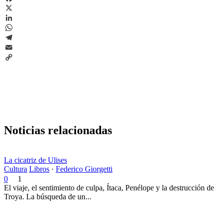
Facebook
X
LinkedIn
WhatsApp
Telegram
Email
Copy
Link
Noticias relacionadas
La cicatriz de Ulises
Cultura
Libros
·
Federico Giorgetti
0
1
El viaje, el sentimiento de culpa, Ítaca, Penélope y la destrucción de
Troya. La búsqueda de un...