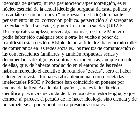
ideología de género, nueva pseudociencia/pesudoreligión, es el
núcleo esencial de la actual ideología burguesa (la casta política y
sus adláteres son una nueva “burguesía”, de facto) dominante:
pensamiento único, corrección política, persecución al discrepante;
la verdad oficial se acata, y punto.Una nueva sandez (DRAE:
Despropósito, simpleza, necedad), una más, de Irene Montero –
podía haber sido cualquier otro u otra- ha vuelto a poner de
manifiesto esta cuestión. Risible de pura ridiculez, ha generado miles
de comentarios en las redes sociales, los medios de comunicación o
las conversaciones familiares, y también respuestas serias y
documentadas de algunas escritoras y académicas, aunque no solo
de ellas, que, de haberse producido en el entorno de las redes
habrían merecido el apelativo de rotundos “zascas”, pero al haber
sido en entrevistas formales cabría denominar como bofetadas
intelectuales.PSOE y Podemos han coincidido en ponerse por
encima de la Real Academia Española, que es la institución
científica y técnica que cuida del buen uso de nuestra lengua, y que
comete, al parecer, el pecado de no hacer ideología sino ciencia y de
no someterse al poder político o a presiones sociales.