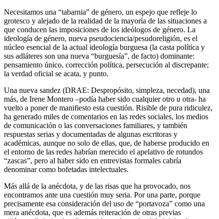
Necesitamos una “tabarnia” de género, un espejo que refleje lo
grotesco y alejado de la realidad de la mayoría de las situaciones a
que conducen las imposiciones de los ideólogos de género. La
ideología de género, nueva pseudociencia/pesudoreligión, es el
núcleo esencial de la actual ideología burguesa (la casta política y
sus adláteres son una nueva “burguesía”, de facto) dominante:
pensamiento único, corrección política, persecución al discrepante;
la verdad oficial se acata, y punto.
Una nueva sandez (DRAE: Despropósito, simpleza, necedad), una
más, de Irene Montero –podía haber sido cualquier otro u otra- ha
vuelto a poner de manifiesto esta cuestión. Risible de pura ridiculez,
ha generado miles de comentarios en las redes sociales, los medios
de comunicación o las conversaciones familiares, y también
respuestas serias y documentadas de algunas escritoras y
académicas, aunque no solo de ellas, que, de haberse producido en
el entorno de las redes habrían merecido el apelativo de rotundos
“zascas”, pero al haber sido en entrevistas formales cabría
denominar como bofetadas intelectuales.
Más allá de la anécdota, y de las risas que ha provocado, nos
encontramos ante una cuestión muy seria. Por una parte, porque
precisamente esa consideración del uso de “portavoza” como una
mera anécdota, que es además reiteración de otras previas