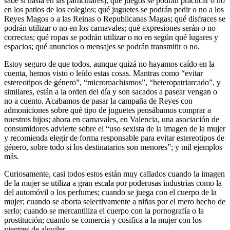
sabe si hasta en las particulares); qué juegos se podrán practicar o no
en los patios de los colegios; qué juguetes se podrán pedir o no a los
Reyes Magos o a las Reinas o Republicanas Magas; qué disfraces se
podrán utilizar o no en los carnavales; qué expresiones serán o no
correctas; qué ropas se podrán utilizar o no en según qué lugares y
espacios; qué anuncios o mensajes se podrán transmitir o no.
Estoy seguro de que todos, aunque quizá no hayamos caído en la
cuenta, hemos visto o leído estas cosas. Mantras como “evitar
estereotipos de género”, “micromachismos”, “heteropatriarcado”, y
similares, están a la orden del día y son sacados a pasear vengan o
no a cuento. Acabamos de pasar la campaña de Reyes con
admoniciones sobre qué tipo de juguetes pensábamos comprar a
nuestros hijos; ahora en carnavales, en Valencia, una asociación de
consumidores advierte sobre el “uso sexista de la imagen de la mujer
y recomienda elegir de forma responsable para evitar estereotipos de
género, sobre todo si los destinatarios son menores”; y mil ejemplos
más.
Curiosamente, casi todos estos están muy callados cuando la imagen
de la mujer se utiliza a gran escala por poderosas industrias como la
del automóvil o los perfumes; cuando se juega con el cuerpo de la
mujer; cuando se aborta selectivamente a niñas por el mero hecho de
serlo; cuando se mercantiliza el cuerpo con la pornografía o la
prostitución; cuando se comercia y cosifica a la mujer con los
vientres de alquiler.