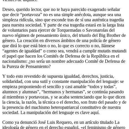
Deseo, querido lector, que no te haya parecido exagerado señalar
que decir “portavoza” no es una simple anécdota, aunque sea una
simpleza ridícula, sino que esconde tras de sí una auténtica tragedia
para nuestra sociedad. Y parte de esa tragedia estará en la larga lista
de voluntarios para ejercer de Torquemadas o Savonarolas del
nuevo régimen de pensamiento único, del triunfo del Big Brother de
género. La creación en diversos ámbitos de una policía de género
que dirá lo que está bien o no, lo que es correcto o no, llámese
“agentes de igualdad” o como sea, vendrá a cumplir mutatis mutandi
el papel que hacen los Comités de Defensa de la República en el
nacionalismo: ¿no sería un nombre adecuado Comité de Defensa de
la Pureza de Pensamiento?
Y todo esto revestido de supuesta igualdad, derechos, justicia,
solidaridad, con una sutil y constante manipulación del lenguaje: se
empieza proponiendo el sencillo y casi amable “todos y todas”,
alumnos y alumnas”, “hermanos y hermanas”, se continúa pasando
al miembras y portavozas, y se acaba sentenciando que lo que dicen
la ciencia, la razón, la técnica o el derecho, son fruto del pasado y de
la presencia del machismo heteropatriarcal constitutivo de nuestra
sociedad. La manipulación del lenguaje es clave aquí.
Como ya denunció José Luis Requero, en un artículo titulado La
ideología de género en el derecho español, «el feminismo de género