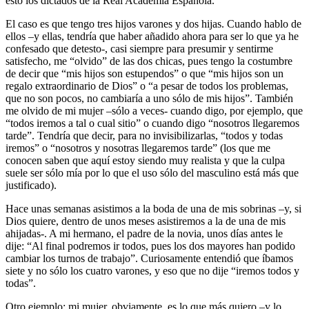
esto los dictados de la Real Academia Española.
El caso es que tengo tres hijos varones y dos hijas. Cuando hablo de
ellos –y ellas, tendría que haber añadido ahora para ser lo que ya he
confesado que detesto-, casi siempre para presumir y sentirme
satisfecho, me “olvido” de las dos chicas, pues tengo la costumbre
de decir que “mis hijos son estupendos” o que “mis hijos son un
regalo extraordinario de Dios” o “a pesar de todos los problemas,
que no son pocos, no cambiaría a uno sólo de mis hijos”. También
me olvido de mi mujer –sólo a veces- cuando digo, por ejemplo, que
“todos iremos a tal o cual sitio” o cuando digo “nosotros llegaremos
tarde”. Tendría que decir, para no invisibilizarlas, “todos y todas
iremos” o “nosotros y nosotras llegaremos tarde” (los que me
conocen saben que aquí estoy siendo muy realista y que la culpa
suele ser sólo mía por lo que el uso sólo del masculino está más que
justificado).
Hace unas semanas asistimos a la boda de una de mis sobrinas –y, si
Dios quiere, dentro de unos meses asistiremos a la de una de mis
ahijadas-. A mi hermano, el padre de la novia, unos días antes le
dije: “Al final podremos ir todos, pues los dos mayores han podido
cambiar los turnos de trabajo”. Curiosamente entendió que íbamos
siete y no sólo los cuatro varones, y eso que no dije “iremos todos y
todas”.
Otro ejemplo: mi mujer, obviamente, es lo que más quiero –y lo