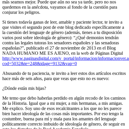
más seamos mejor. Puede que aún no sea ya tarde, pero no nos
quedemos en la anécdota, vayamos al fondo de la cuestión para
conjurar los peligros.
Si tienes todavía ganas de leer, amable y paciente lector, te invito a
que visites el segundo post de este blog dedicado específicamente a
la cuestión del lenguaje de género (además, tienes a tu disposición
varios post sobre ideología de género): “¿Qué demonios tendrán
contra las legales tutoras los senadores españoles y las senadoras
españolas?”, publicado el 27 de noviembre de 2013 en el Blog
NADA HUMANO ME ES AJENO, en la web de Páginas Digital
http://www.paginasdigital.com/v_portal/informacion/informacionver.
cod=5032&te=248&idage=9132&vap=0
Abusando de tu paciencia, te invito a leer estos dos artículos escritos
hace más de seis años, para que veas que esto no es nuevo:
¿Dónde están mis hijas?
Me temo que debo haberlas perdido en algún recodo de los caminos
de la Historia. Igual que a mi mujer, a mis hermanas, a mis amigas.
Me explico. Soy uno de esos recalcitrantes a los que no les parece
bien hacer ideología de las cosas más importantes. Por eso tengo la
costumbre, buena para mí y mala para los amantes del lenguaje
políticamente correcto imbuido de ideología de género, de seguir en