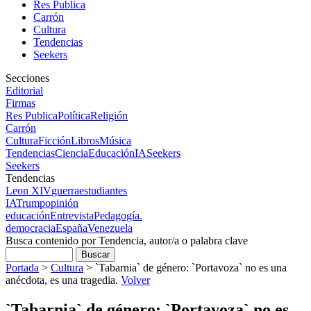
Res Publica
Carrón
Cultura
Tendencias
Seekers
Secciones
Editorial
Firmas
Res Publica
Política
Religión
Carrón
Cultura
Ficción
Libros
Música
Tendencias
Ciencia
Educación
IA
Seekers
Seekers
Tendencias
Leon XIV
guerra
estudiantes
IA
Trump
opinión
educación
Entrevista
Pedagogía.
democracia
España
Venezuela
Busca contenido por Tendencia, autor/a o palabra clave
Portada
>
Cultura
>
`Tabarnia` de género: `Portavoza` no es una
anécdota, es una tragedia.
Volver
`Tabarnia` de género: `Portavoza` no es