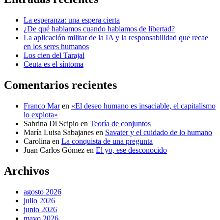
La esperanza: una espera cierta
¿De qué hablamos cuando hablamos de libertad?
La aplicación militar de la IA y la responsabilidad que recae
en los seres humanos
Los cien del Tarajal
Ceuta es el síntoma
Comentarios recientes
Franco Mar
en
«El deseo humano es insaciable, el capitalismo
lo explota»
Sabrina Di Scipio
en
Teoría de conjuntos
María Luisa Sabajanes
en
Savater y el cuidado de lo humano
Carolina
en
La conquista de una pregunta
Juan Carlos Gómez
en
El yo, ese desconocido
Archivos
agosto 2026
julio 2026
junio 2026
mayo 2026