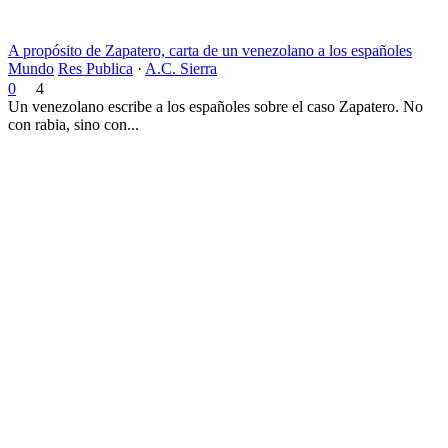
A propósito de Zapatero, carta de un venezolano a los españoles
Mundo
Res Publica
·
A.C. Sierra
0
4
Un venezolano escribe a los españoles sobre el caso Zapatero. No
con rabia, sino con...