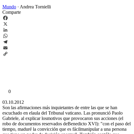
Mundo
·
Andrea Tornielli
Comparte
Facebook
X
LinkedIn
WhatsApp
Telegram
Email
Copy
Link
0
03.10.2012
Son las afirmaciones más inquietantes de entre las que se han
escuchado en elaula del Tribunal vaticano. Las pronunció Paolo
Gabriele, al explicar losmotivos que provocaron sus acciones (el
robo de documentos reservados deBenedicto XVI): "con el paso del
tiempo, maduré la convicción que es fácilmanipular a una persona