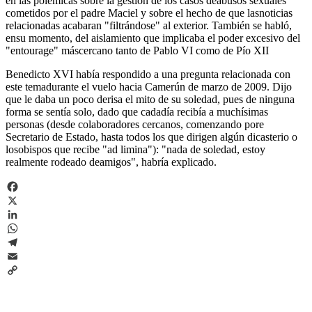
en las polémicas sobre la gestión de los casos deabusos sexuales
cometidos por el padre Maciel y sobre el hecho de que lasnoticias
relacionadas acabaran "filtrándose" al exterior. También se habló,
ensu momento, del aislamiento que implicaba el poder excesivo del
"entourage" máscercano tanto de Pablo VI como de Pío XII
Benedicto XVI había respondido a una pregunta relacionada con
este temadurante el vuelo hacia Camerún de marzo de 2009. Dijo
que le daba un poco derisa el mito de su soledad, pues de ninguna
forma se sentía solo, dado que cadadía recibía a muchísimas
personas (desde colaboradores cercanos, comenzando pore
Secretario de Estado, hasta todos los que dirigen algún dicasterio o
losobispos que recibe "ad limina"): "nada de soledad, estoy
realmente rodeado deamigos", habría explicado.
Facebook
X
LinkedIn
WhatsApp
Telegram
Email
Copy
Link