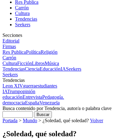
Res Publica
Carrón
Cultura
Tendencias
Seekers
Secciones
Editorial
Firmas
Res Publica
Política
Religión
Carrón
Cultura
Ficción
Libros
Música
Tendencias
Ciencia
Educación
IA
Seekers
Seekers
Tendencias
Leon XIV
guerra
estudiantes
IA
Trump
opinión
educación
Entrevista
Pedagogía.
democracia
España
Venezuela
Busca contenido por Tendencia, autor/a o palabra clave
Portada
>
Mundo
>
¿Soledad, qué soledad?
Volver
¿Soledad, qué soledad?