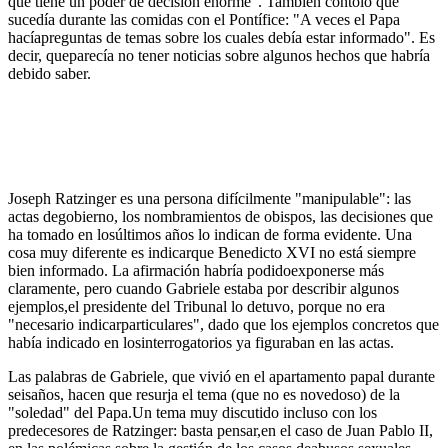
que tiene un poder de decisión enorme". También contólo que
sucedía durante las comidas con el Pontífice: "A veces el Papa
hacíapreguntas de temas sobre los cuales debía estar informado". Es
decir, queparecía no tener noticias sobre algunos hechos que habría
debido saber.
Joseph Ratzinger es una persona difícilmente "manipulable": las
actas degobierno, los nombramientos de obispos, las decisiones que
ha tomado en losúltimos años lo indican de forma evidente. Una
cosa muy diferente es indicarque Benedicto XVI no está siempre
bien informado. La afirmación habría podidoexponerse más
claramente, pero cuando Gabriele estaba por describir algunos
ejemplos,el presidente del Tribunal lo detuvo, porque no era
"necesario indicarparticulares", dado que los ejemplos concretos que
había indicado en losinterrogatorios ya figuraban en las actas.
Las palabras de Gabriele, que vivió en el apartamento papal durante
seisaños, hacen que resurja el tema (que no es novedoso) de la
"soledad" del Papa.Un tema muy discutido incluso con los
predecesores de Ratzinger: basta pensar,en el caso de Juan Pablo II,