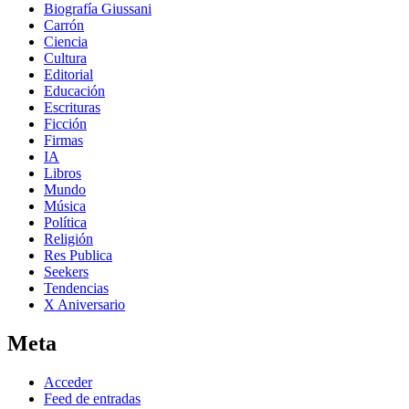
Biografía Giussani
Carrón
Ciencia
Cultura
Editorial
Educación
Escrituras
Ficción
Firmas
IA
Libros
Mundo
Música
Política
Religión
Res Publica
Seekers
Tendencias
X Aniversario
Meta
Acceder
Feed de entradas