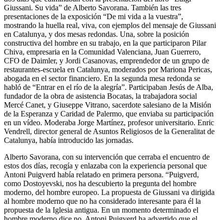
Giussani. Su vida” de Alberto Savorana. También las tres
presentaciones de la exposición “De mi vida a la vuestra”,
mostrando la huella real, viva, con ejemplos del mensaje de Giussani
en Catalunya, y dos mesas redondas. Una, sobre la posición
constructiva del hombre en su trabajo, en la que participaron Pilar
Chiva, empresaria en la Comunidad Valenciana, Juan Guerrero,
CFO de Daimler, y Jordi Casanovas, emprendedor de un grupo de
restaurantes-escuela en Catalunya, moderados por Mariona Pericas,
abogada en el sector financiero. En la segunda mesa redonda se
habló de “Entrar en el río de la alegría”. Participaban Jesús de Alba,
fundador de la obra de asistencia Bocatas, la trabajadora social
Mercé Canet, y Giuseppe Vitrano, sacerdote salesiano de la Misión
de la Esperanza y Caridad de Palermo, que enviaba su participación
en un vídeo. Moderaba Jorge Martínez, profesor universitario. Enric
Vendrell, director general de Asuntos Religiosos de la Generalitat de
Catalunya, había introducido las jornadas.
Alberto Savorana, con su intervención que cerraba el encuentro de
estos dos días, recogía y enlazaba con la experiencia personal que
Antoni Puigverd había relatado en primera persona. “Puigverd,
como Dostoyevski, nos ha descubierto la pregunta del hombre
moderno, del hombre europeo. La propuesta de Giussani va dirigida
al hombre moderno que no ha considerado interesante para él la
propuesta de la Iglesia antigua. En un momento determinado el
hombre moderno dice no. Antoni Puigverd ha advertido que el