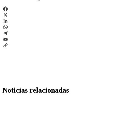
Facebook
X
LinkedIn
WhatsApp
Telegram
Email
Copy
Link
Noticias relacionadas