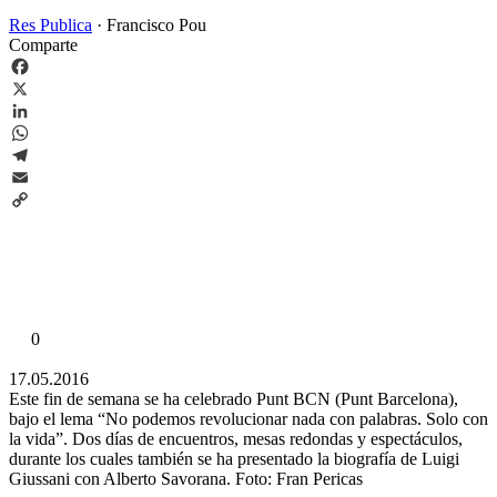
Res Publica
·
Francisco Pou
Comparte
Facebook
X
LinkedIn
WhatsApp
Telegram
Email
Copy
Link
0
17.05.2016
Este fin de semana se ha celebrado Punt BCN (Punt Barcelona),
bajo el lema “No podemos revolucionar nada con palabras. Solo con
la vida”. Dos días de encuentros, mesas redondas y espectáculos,
durante los cuales también se ha presentado la biografía de Luigi
Giussani con Alberto Savorana.
Foto: Fran Pericas