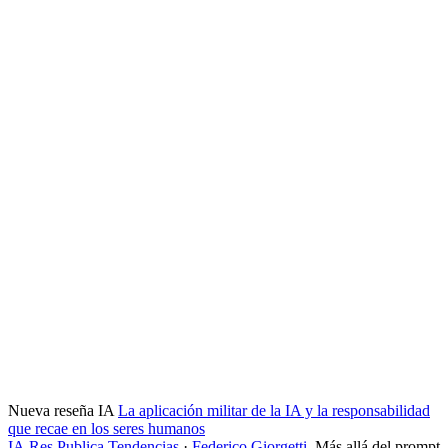
Nueva reseña IA
La aplicación militar de la IA y la responsabilidad
que recae en los seres humanos
IA
Res Publica
Tendencias
·
Federico Giorgetti
,
Más allá del prompt