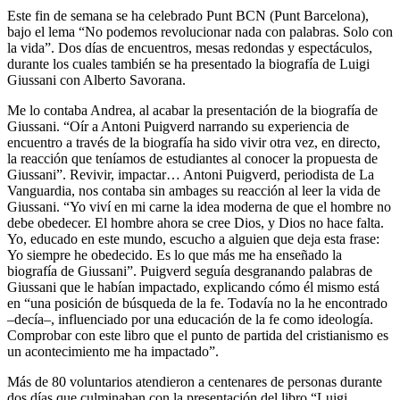
Este fin de semana se ha celebrado Punt BCN (Punt Barcelona),
bajo el lema “No podemos revolucionar nada con palabras. Solo con
la vida”. Dos días de encuentros, mesas redondas y espectáculos,
durante los cuales también se ha presentado la biografía de Luigi
Giussani con Alberto Savorana.
Me lo contaba Andrea, al acabar la presentación de la biografía de
Giussani. “Oír a Antoni Puigverd narrando su experiencia de
encuentro a través de la biografía ha sido vivir otra vez, en directo,
la reacción que teníamos de estudiantes al conocer la propuesta de
Giussani”. Revivir, impactar… Antoni Puigverd, periodista de La
Vanguardia, nos contaba sin ambages su reacción al leer la vida de
Giussani. “Yo viví en mi carne la idea moderna de que el hombre no
debe obedecer. El hombre ahora se cree Dios, y Dios no hace falta.
Yo, educado en este mundo, escucho a alguien que deja esta frase:
Yo siempre he obedecido. Es lo que más me ha enseñado la
biografía de Giussani”. Puigverd seguía desgranando palabras de
Giussani que le habían impactado, explicando cómo él mismo está
en “una posición de búsqueda de la fe. Todavía no la he encontrado
–decía–, influenciado por una educación de la fe como ideología.
Comprobar con este libro que el punto de partida del cristianismo es
un acontecimiento me ha impactado”.
Más de 80 voluntarios atendieron a centenares de personas durante
dos días que culminaban con la presentación del libro “Luigi