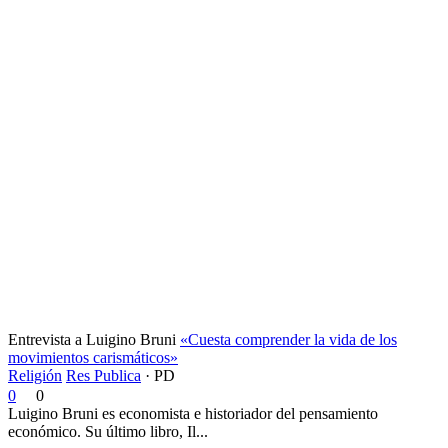
Entrevista a Luigino Bruni
«Cuesta comprender la vida de los
movimientos carismáticos»
Religión
Res Publica
·
PD
0
0
Luigino Bruni es economista e historiador del pensamiento
económico. Su último libro, Il...