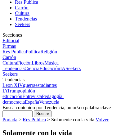
Res Publica
Carrón
Cultura
Tendencias
Seekers
Secciones
Editorial
Firmas
Res Publica
Política
Religión
Carrón
Cultura
Ficción
Libros
Música
Tendencias
Ciencia
Educación
IA
Seekers
Seekers
Tendencias
Leon XIV
guerra
estudiantes
IA
Trump
opinión
educación
Entrevista
Pedagogía.
democracia
España
Venezuela
Busca contenido por Tendencia, autor/a o palabra clave
Portada
>
Res Publica
>
Solamente con la vida
Volver
Solamente con la vida