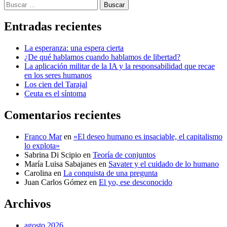
Buscar
Entradas recientes
La esperanza: una espera cierta
¿De qué hablamos cuando hablamos de libertad?
La aplicación militar de la IA y la responsabilidad que recae
en los seres humanos
Los cien del Tarajal
Ceuta es el síntoma
Comentarios recientes
Franco Mar
en
«El deseo humano es insaciable, el capitalismo
lo explota»
Sabrina Di Scipio
en
Teoría de conjuntos
María Luisa Sabajanes
en
Savater y el cuidado de lo humano
Carolina
en
La conquista de una pregunta
Juan Carlos Gómez
en
El yo, ese desconocido
Archivos
agosto 2026