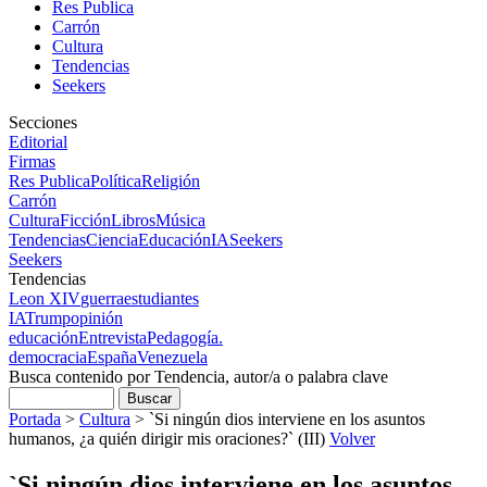
Res Publica
Carrón
Cultura
Tendencias
Seekers
Secciones
Editorial
Firmas
Res Publica
Política
Religión
Carrón
Cultura
Ficción
Libros
Música
Tendencias
Ciencia
Educación
IA
Seekers
Seekers
Tendencias
Leon XIV
guerra
estudiantes
IA
Trump
opinión
educación
Entrevista
Pedagogía.
democracia
España
Venezuela
Busca contenido por Tendencia, autor/a o palabra clave
Portada
>
Cultura
>
`Si ningún dios interviene en los asuntos
humanos, ¿a quién dirigir mis oraciones?` (III)
Volver
`Si ningún dios interviene en los asuntos