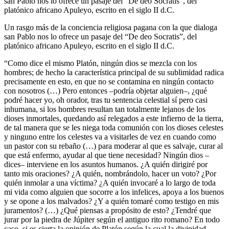
san Pablo nos lo ofrece un pasaje del “De deo Socratis”, del
platónico africano Apuleyo, escrito en el siglo II d.C.
Un rasgo más de la conciencia religiosa pagana con la que dialoga
san Pablo nos lo ofrece un pasaje del “De deo Socratis”, del
platónico africano Apuleyo, escrito en el siglo II d.C.
“Como dice el mismo Platón, ningún dios se mezcla con los
hombres; de hecho la característica principal de su sublimidad radica
precisamente en esto, en que no se contamina en ningún contacto
con nosotros (…) Pero entonces –podría objetar alguien–, ¿qué
podré hacer yo, oh orador, tras tu sentencia celestial sí pero casi
inhumana, si los hombres resultan tan totalmente lejanos de los
dioses inmortales, quedando así relegados a este infierno de la tierra,
de tal manera que se les niega toda comunión con los dioses celestes
y ninguno entre los celestes va a visitarles de vez en cuando como
un pastor con su rebaño (…) para moderar al que es salvaje, curar al
que está enfermo, ayudar al que tiene necesidad? Ningún dios –
dices– interviene en los asuntos humanos. ¿A quién dirigiré por
tanto mis oraciones? ¿A quién, nombrándolo, hacer un voto? ¿Por
quién inmolar a una víctima? ¿A quién invocaré a lo largo de toda
mi vida como alguien que socorre a los infelices, apoya a los buenos
y se opone a los malvados? ¿Y a quién tomaré como testigo en mis
juramentos? (…) ¿Qué piensas a propósito de esto? ¿Tendré que
jurar por la piedra de Júpiter según el antiguo rito romano? En todo
caso, si es cierta la opinión de Platón según la cual la divinidad