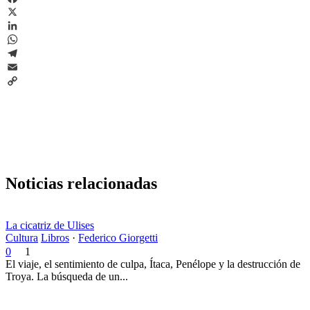
Facebook
X
LinkedIn
WhatsApp
Telegram
Email
Copy
Link
Noticias relacionadas
La cicatriz de Ulises
Cultura
Libros
·
Federico Giorgetti
0
1
El viaje, el sentimiento de culpa, Ítaca, Penélope y la destrucción de
Troya. La búsqueda de un...