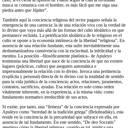
nunca se comunica con el hombre, es más fácil que me oiga una
piedra antes que Júpiter”.
También aquí la conciencia religiosa del rector pagano señala la
emergencia de una carencia: la de una relación viva con la verdad de
lo divino que vaya más allá de las formas del culto idolátrico en que
permanece recluida. La petrificación idolátrica de lo religioso en el
culto se opone a la economía intrínseca de la libertad “religiosa”. En
ausencia de una relación fundante, esta sufre inevitablemente una
deshumanizadora connivencia con la esclavitud, la infelicidad y la
mentira. La posición –filosóficamente platónica– de Apuleyo
testimonia una libertad que nace de la conciencia de que no existen
lugares (prácticas, cultos) que aseguren automática e
impersonalmente la relación con lo divino. Invoca una pertinencia
(explícita y personal) directa de lo divino con la totalidad de sentido
para la vida jurídica de la conciencia: actos, relaciones, juramentos,
contratos, sacrificios, ayudas. Esa relación es solo como orden
vitalmente inherente, en la experiencia, a la misma vida: como
fundamento normativo irreductible de sus actos.
Si existe, por tanto, una “firmeza” de la conciencia expresada por
Apuleyo como “heredad de la tradición griega” (Belohradsky), esta
reside en la conciencia de la precariedad que subyace en ella, en
ausencia de tal fundamento. En este sentido, “De deo Socratis”
atestigua cómo la libertad religiosa, cuando es tal, implica una