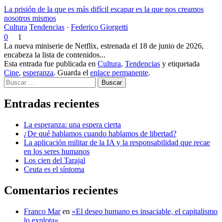
La prisión de la que es más difícil escapar es la que nos creamos
nosotros mismos
Cultura
Tendencias
·
Federico Giorgetti
0
1
La nueva miniserie de Netflix, estrenada el 18 de junio de 2026,
encabeza la lista de contenidos...
Esta entrada fue publicada en
Cultura
,
Tendencias
y etiquetada
Cine
,
esperanza
. Guarda el
enlace permanente
.
Buscar
Entradas recientes
La esperanza: una espera cierta
¿De qué hablamos cuando hablamos de libertad?
La aplicación militar de la IA y la responsabilidad que recae
en los seres humanos
Los cien del Tarajal
Ceuta es el síntoma
Comentarios recientes
Franco Mar
en
«El deseo humano es insaciable, el capitalismo
lo explota»