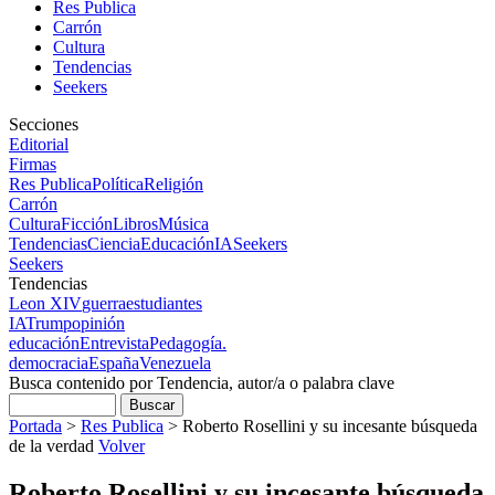
Res Publica
Carrón
Cultura
Tendencias
Seekers
Secciones
Editorial
Firmas
Res Publica
Política
Religión
Carrón
Cultura
Ficción
Libros
Música
Tendencias
Ciencia
Educación
IA
Seekers
Seekers
Tendencias
Leon XIV
guerra
estudiantes
IA
Trump
opinión
educación
Entrevista
Pedagogía.
democracia
España
Venezuela
Busca contenido por Tendencia, autor/a o palabra clave
Portada
>
Res Publica
>
Roberto Rosellini y su incesante búsqueda
de la verdad
Volver
Roberto Rosellini y su incesante búsqueda