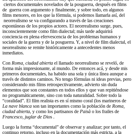
ciertos documentales novelados de la posguerra, después en films
de guerra con argumento y finalmente, y sobre todo, en algunos
films menores, en los que la fórmula, si podemos llamarla así, del
neorrealismo se va configurando a través de las creaciones
espontáneas de los propios actores. El neorrealismo surge, pues,
inconscientemente como film dialectal; más tarde adquirirá
conciencia en plena efervescencia de los problemas humanos y
sociales de la guerra y de la posguerra. Y, a nivel de film dialectal, el
neorrealismo se remite históricamente a antecedentes menos
inmediatos.
Con
Roma, ciudad abierta
el llamado neorrealismo se reveló, de
forma más impresionante, al mundo. De entonces acá, y desde mis
primeros documentales, ha habido una sola y única línea aunque a
través de distintos caminos. No tengo fórmulas ni ideas previas, pero
considerando mis films retrospectivamente, advierto sin duda
elementos que son constantes en todos ellos y que van repitiéndose
no programáticamente, sino con toda naturalidad. Sobre todo la
“coralidad”. El film realista es en sí mismo coral (los marineros de
La nave blanca
son tan importantes como la población de
Roma,
ciudad abierta
, y como los partisanos de
Paisà
o los frailes de
Francesco, juglar de Dio
s .
Luego la forma “documental” de observar y analizar; por tanto, el
continuo retorno, incluso en la documentación más estricta, a la