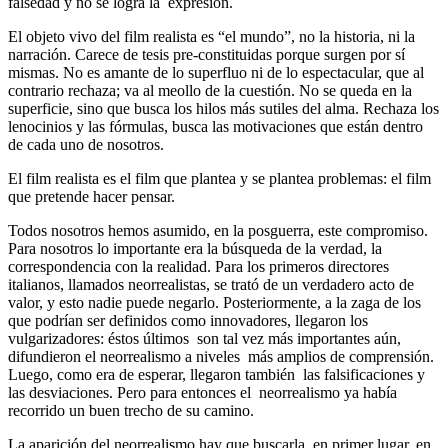
falsedad y no se logra la expresión.
El objeto vivo del film realista es “el mundo”, no la historia, ni la
narración. Carece de tesis pre-constituidas porque surgen por sí
mismas. No es amante de lo superfluo ni de lo espectacular, que al
contrario rechaza; va al meollo de la cuestión. No se queda en la
superficie, sino que busca los hilos más sutiles del alma. Rechaza los
lenocinios y las fórmulas, busca las motivaciones que están dentro
de cada uno de nosotros.
El film realista es el film que plantea y se plantea problemas: el film
que pretende hacer pensar.
Todos nosotros hemos asumido, en la posguerra, este compromiso.
Para nosotros lo importante era la búsqueda de la verdad, la
correspondencia con la realidad. Para los primeros directores
italianos, llamados neorrealistas, se trató de un verdadero acto de
valor, y esto nadie puede negarlo. Posteriormente, a la zaga de los
que podrían ser definidos como innovadores, llegaron los
vulgarizadores: éstos últimos son tal vez más importantes aún,
difundieron el neorrealismo a niveles más amplios de comprensión.
Luego, como era de esperar, llegaron también las falsificaciones y
las desviaciones. Pero para entonces el neorrealismo ya había
recorrido un buen trecho de su camino.
La aparición del neorrealismo hay que buscarla, en primer lugar, en