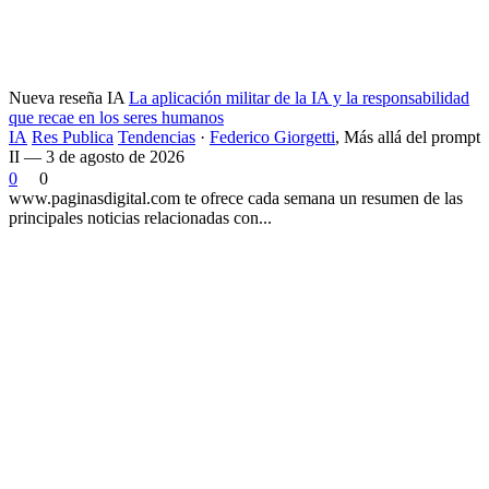
Nueva reseña IA
La aplicación militar de la IA y la responsabilidad
que recae en los seres humanos
IA
Res Publica
Tendencias
·
Federico Giorgetti
,
Más allá del prompt
II — 3 de agosto de 2026
0
0
www.paginasdigital.com te ofrece cada semana un resumen de las
principales noticias relacionadas con...