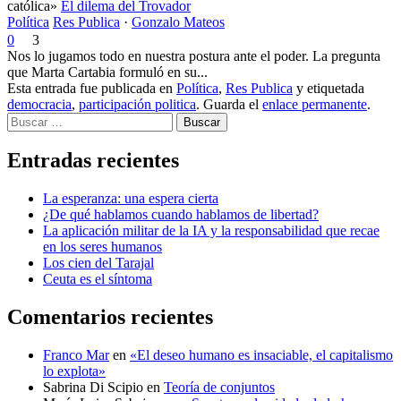
católica»
El dilema del Trovador
Política
Res Publica
·
Gonzalo Mateos
0
3
Nos lo jugamos todo en nuestra postura ante el poder. La pregunta
que Marta Cartabia formuló en su...
Esta entrada fue publicada en
Política
,
Res Publica
y etiquetada
democracia
,
participación politica
. Guarda el
enlace permanente
.
Buscar
Entradas recientes
La esperanza: una espera cierta
¿De qué hablamos cuando hablamos de libertad?
La aplicación militar de la IA y la responsabilidad que recae
en los seres humanos
Los cien del Tarajal
Ceuta es el síntoma
Comentarios recientes
Franco Mar
en
«El deseo humano es insaciable, el capitalismo
lo explota»
Sabrina Di Scipio
en
Teoría de conjuntos