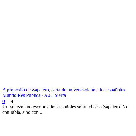
A propósito de Zapatero, carta de un venezolano a los españoles
Mundo
Res Publica
·
A.C. Sierra
0
4
Un venezolano escribe a los españoles sobre el caso Zapatero. No
con rabia, sino con...