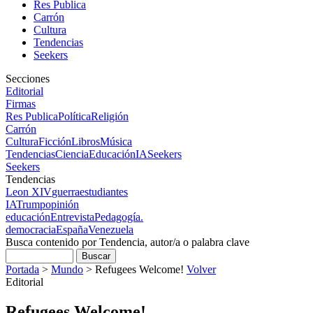
Res Publica
Carrón
Cultura
Tendencias
Seekers
Secciones
Editorial
Firmas
Res Publica
Política
Religión
Carrón
Cultura
Ficción
Libros
Música
Tendencias
Ciencia
Educación
IA
Seekers
Seekers
Tendencias
Leon XIV
guerra
estudiantes
IA
Trump
opinión
educación
Entrevista
Pedagogía.
democracia
España
Venezuela
Busca contenido por Tendencia, autor/a o palabra clave
Portada
>
Mundo
>
Refugees Welcome!
Volver
Editorial
Refugees Welcome!