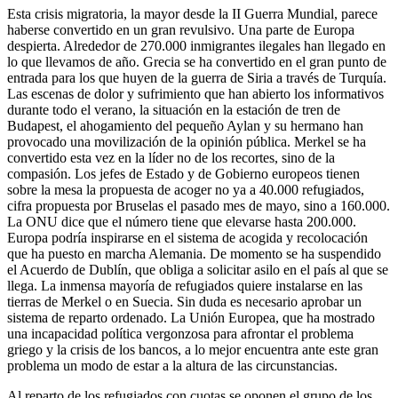
Esta crisis migratoria, la mayor desde la II Guerra Mundial, parece
haberse convertido en un gran revulsivo. Una parte de Europa
despierta. Alrededor de 270.000 inmigrantes ilegales han llegado en
lo que llevamos de año. Grecia se ha convertido en el gran punto de
entrada para los que huyen de la guerra de Siria a través de Turquía.
Las escenas de dolor y sufrimiento que han abierto los informativos
durante todo el verano, la situación en la estación de tren de
Budapest, el ahogamiento del pequeño Aylan y su hermano han
provocado una movilización de la opinión pública. Merkel se ha
convertido esta vez en la líder no de los recortes, sino de la
compasión. Los jefes de Estado y de Gobierno europeos tienen
sobre la mesa la propuesta de acoger no ya a 40.000 refugiados,
cifra propuesta por Bruselas el pasado mes de mayo, sino a 160.000.
La ONU dice que el número tiene que elevarse hasta 200.000.
Europa podría inspirarse en el sistema de acogida y recolocación
que ha puesto en marcha Alemania. De momento se ha suspendido
el Acuerdo de Dublín, que obliga a solicitar asilo en el país al que se
llega. La inmensa mayoría de refugiados quiere instalarse en las
tierras de Merkel o en Suecia. Sin duda es necesario aprobar un
sistema de reparto ordenado. La Unión Europea, que ha mostrado
una incapacidad política vergonzosa para afrontar el problema
griego y la crisis de los bancos, a lo mejor encuentra ante este gran
problema un modo de estar a la altura de las circunstancias.
Al reparto de los refugiados con cuotas se oponen el grupo de los