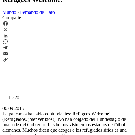
Mundo
·
Fernando de Haro
Comparte
Facebook
X
LinkedIn
WhatsApp
Telegram
Email
Copy
Link
1.220
06.09.2015
La pancartas han sido contundentes: Refugees Welcome!
(Refugiados, ¡bienvenidos!). No han colgado del Bundestag o de
una sede del Gobierno. Las hemos visto en los estadios de fútbol
alemanes. Muchos dicen que acoger a los refugiados sirios es una