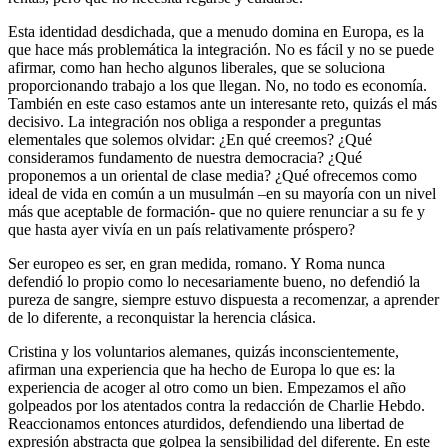
Esta identidad desdichada, que a menudo domina en Europa, es la
que hace más problemática la integración. No es fácil y no se puede
afirmar, como han hecho algunos liberales, que se soluciona
proporcionando trabajo a los que llegan. No, no todo es economía.
También en este caso estamos ante un interesante reto, quizás el más
decisivo. La integración nos obliga a responder a preguntas
elementales que solemos olvidar: ¿En qué creemos? ¿Qué
consideramos fundamento de nuestra democracia? ¿Qué
proponemos a un oriental de clase media? ¿Qué ofrecemos como
ideal de vida en común a un musulmán –en su mayoría con un nivel
más que aceptable de formación- que no quiere renunciar a su fe y
que hasta ayer vivía en un país relativamente próspero?
Ser europeo es ser, en gran medida, romano. Y Roma nunca
defendió lo propio como lo necesariamente bueno, no defendió la
pureza de sangre, siempre estuvo dispuesta a recomenzar, a aprender
de lo diferente, a reconquistar la herencia clásica.
Cristina y los voluntarios alemanes, quizás inconscientemente,
afirman una experiencia que ha hecho de Europa lo que es: la
experiencia de acoger al otro como un bien. Empezamos el año
golpeados por los atentados contra la redacción de Charlie Hebdo.
Reaccionamos entonces aturdidos, defendiendo una libertad de
expresión abstracta que golpea la sensibilidad del diferente. En este