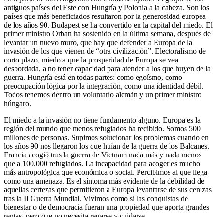
antiguos países del Este con Hungría y Polonia a la cabeza. Son los
países que más beneficiados resultaron por la generosidad europea
de los años 90. Budapest se ha convertido en la capital del miedo. El
primer ministro Orban ha sostenido en la última semana, después de
levantar un nuevo muro, que hay que defender a Europa de la
invasión de los que vienen de “otra civilización”. Electoralismo de
corto plazo, miedo a que la prosperidad de Europa se vea
desbordada, a no tener capacidad para atender a los que huyen de la
guerra. Hungría está en todas partes: como egoísmo, como
preocupación lógica por la integración, como una identidad débil.
Todos tenemos dentro un voluntario alemán y un primer ministro
húngaro.
El miedo a la invasión no tiene fundamento alguno. Europa es la
región del mundo que menos refugiados ha recibido. Somos 500
millones de personas. Supimos solucionar los problemas cuando en
los años 90 nos llegaron los que huían de la guerra de los Balcanes.
Francia acogió tras la guerra de Vietnam nada más y nada menos
que a 100.000 refugiados. La incapacidad para acoger es mucho
más antropológica que económica o social. Percibimos al que llega
como una amenaza. Es el síntoma más evidente de la debilidad de
aquellas certezas que permitieron a Europa levantarse de sus cenizas
tras la II Guerra Mundial. Vivimos como si las conquistas de
bienestar o de democracia fueran una propiedad que aporta grandes
rentas, pero que no necesita regarse y cuidarse.