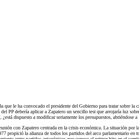
a la que le ha convocado el presidente del Gobierno para tratar sobre la 
 del PP debería aplicar a Zapatero un sencillo test que arrojaría luz sob
, ¿está dispuesto a modificar seriamente los presupuestos, abriéndose a
ón con Zapatero centrada en la crisis económica. La situación por la 
977 propició la alianza de todos los partidos del arco parlamentario e
amiento entre partidos antagónicos que supuso el primer hito en el camin