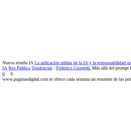
Nueva reseña IA
La aplicación militar de la IA y la responsabilidad 
IA
Res Publica
Tendencias
·
Federico Giorgetti
,
Más allá del prompt 
0
0
www.paginasdigital.com te ofrece cada semana un resumen de las princ