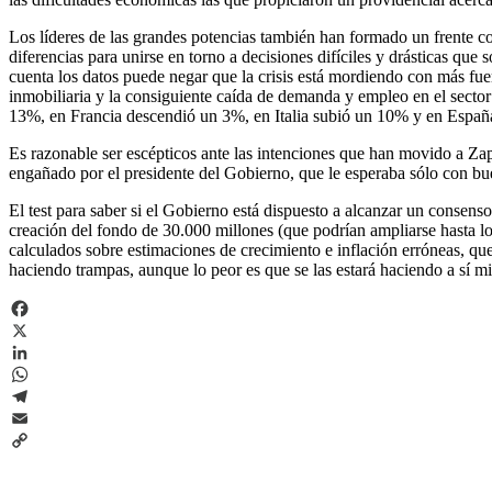
Los líderes de las grandes potencias también han formado un frente c
diferencias para unirse en torno a decisiones difíciles y drásticas qu
cuenta los datos puede negar que la crisis está mordiendo con más fue
inmobiliaria y la consiguiente caída de demanda y empleo en el sector 
13%, en Francia descendió un 3%, en Italia subió un 10% y en Espa
Es razonable ser escépticos ante las intenciones que han movido a Zap
engañado por el presidente del Gobierno, que le esperaba sólo con bue
El test para saber si el Gobierno está dispuesto a alcanzar un consens
creación del fondo de 30.000 millones (que podrían ampliarse hasta lo
calculados sobre estimaciones de crecimiento e inflación erróneas, que
haciendo trampas, aunque lo peor es que se las estará haciendo a sí m
Facebook
X
LinkedIn
WhatsApp
Telegram
Email
Copy
Link