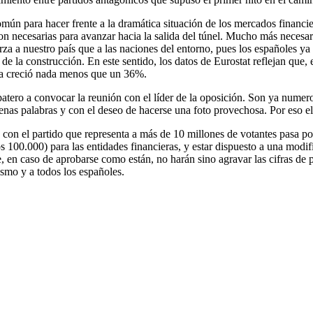
omún para hacer frente a la dramática situación de los mercados financ
e son necesarias para avanzar hacia la salida del túnel. Mucho más nece
rza a nuestro país que a las naciones del entorno, pues los españoles 
de la construcción. En este sentido, los datos de Eurostat reflejan que
ña creció nada menos que un 36%.
atero a convocar la reunión con el líder de la oposición. Son ya numero
nas palabras y con el deseo de hacerse una foto provechosa. Por eso el 
o con el partido que representa a más de 10 millones de votantes pasa po
s 100.000) para las entidades financieras, y estar dispuesto a una mod
, en caso de aprobarse como están, no harán sino agravar las cifras de p
ismo y a todos los españoles.