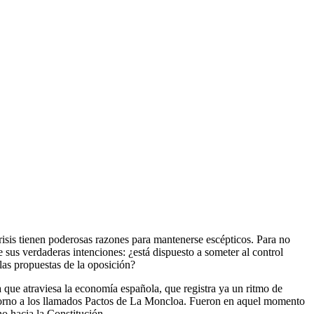
crisis tienen poderosas razones para mantenerse escépticos. Para no
re sus verdaderas intenciones: ¿está dispuesto a someter al control
 las propuestas de la oposición?
que atraviesa la economía española, que registra ya un ritmo de
n torno a los llamados Pactos de La Moncloa. Fueron en aquel momento
o hacia la Constitución.