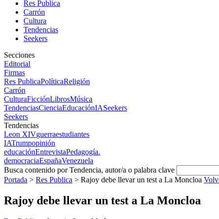
Res Publica
Carrón
Cultura
Tendencias
Seekers
Secciones
Editorial
Firmas
Res Publica
Política
Religión
Carrón
Cultura
Ficción
Libros
Música
Tendencias
Ciencia
Educación
IA
Seekers
Seekers
Tendencias
Leon XIV
guerra
estudiantes
IA
Trump
opinión
educación
Entrevista
Pedagogía.
democracia
España
Venezuela
Busca contenido por Tendencia, autor/a o palabra clave
Portada
>
Res Publica
>
Rajoy debe llevar un test a La Moncloa
Volv
Rajoy debe llevar un test a La Moncloa