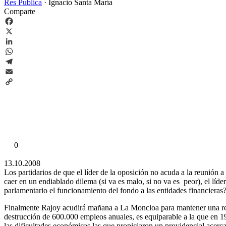
Res Publica
·
Ignacio Santa María
Comparte
Facebook
X
LinkedIn
WhatsApp
Telegram
Email
Copy
Link
0
13.10.2008
Los partidarios de que el líder de la oposición no acuda a la reunión 
caer en un endiablado dilema (si va es malo, si no va es peor), el líder
parlamentario el funcionamiento del fondo a las entidades financieras?
Finalmente Rajoy acudirá mañana a La Moncloa para mantener una reuni
destrucción de 600.000 empleos anuales, es equiparable a la que en 1
las dificultades económicas las que propiciaron un providencial acerc