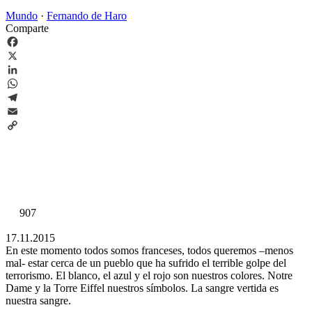
Mundo
·
Fernando de Haro
Comparte
Facebook
X
LinkedIn
WhatsApp
Telegram
Email
Copy
Link
907
17.11.2015
En este momento todos somos franceses, todos queremos –menos
mal- estar cerca de un pueblo que ha sufrido el terrible golpe del
terrorismo. El blanco, el azul y el rojo son nuestros colores. Notre
Dame y la Torre Eiffel nuestros símbolos. La sangre vertida es
nuestra sangre.