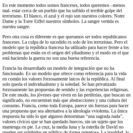
En este momento todos somos franceses, todos queremos –menos
mal- estar cerca de un pueblo que ha sufrido el terrible golpe del
terrorismo. El blanco, el azul y el rojo son nuestros colores. Notre
Dame y la Torre Eiffel nuestros símbolos. La sangre vertida es
nuestra sangre.
Pero otra cosa es diferente es que queramos ser todos republicanos
franceses. La culpa de lo sucedido es solo de los terroristas. Pero el
modelo que la república francesa ha utilizado para hacer frente a los
problemas que están en el origen del yihadismo y el modo en el que
está haciendo la guerra no son una buena referencia.
Francia ha desarrollado un modelo de integración que no ha
funcionado. Es un modelo que ofrece como referencia para la vida
en común los valores forzosamente laicos de la república. Al final
solo queda el individualismo y la soledad. Se han privatizado
forzosamente las propuestas de sentido y las experiencias religiosas.
De este modo, los jóvenes que viven en las periferias, que buscan un
significado, no encuentran más que abstracciones y una cultura del
consumo. Francia, como toda Europa, parece sin fuerzas para hacer
una propuesta que sea alternativa a la ideología vviolenta. La única
respuesta ha sido lo que algunos denominan “una sagrada nada”,
valores cívicos que se han quedado huecos, sin un sujeto que los
mantenga en pie. La cruz, la media luna y la estrella de David no
pueden ser exhibidas en público de forma ostentosa. La igualdad, la