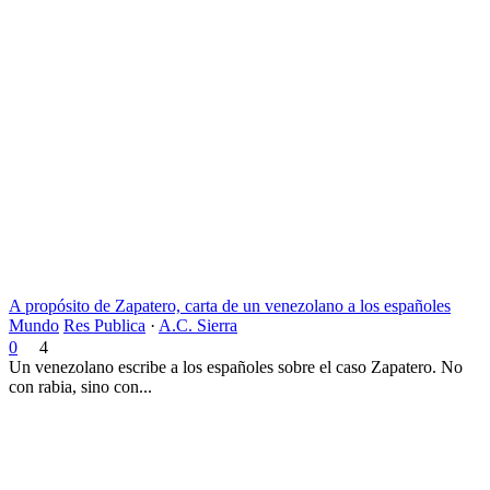
A propósito de Zapatero, carta de un venezolano a los españoles
Mundo
Res Publica
·
A.C. Sierra
0
4
Un venezolano escribe a los españoles sobre el caso Zapatero. No
con rabia, sino con...