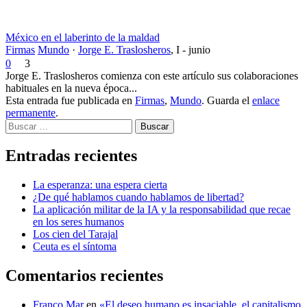
México en el laberinto de la maldad
Firmas
Mundo
·
Jorge E. Traslosheros
,
I - junio
0
3
Jorge E. Traslosheros comienza con este artículo sus colaboraciones
habituales en la nueva época...
Esta entrada fue publicada en
Firmas
,
Mundo
. Guarda el
enlace
permanente
.
Buscar
Entradas recientes
La esperanza: una espera cierta
¿De qué hablamos cuando hablamos de libertad?
La aplicación militar de la IA y la responsabilidad que recae
en los seres humanos
Los cien del Tarajal
Ceuta es el síntoma
Comentarios recientes
Franco Mar
en
«El deseo humano es insaciable, el capitalismo