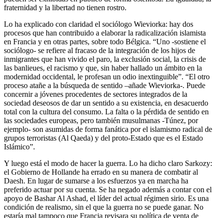
fraternidad y la libertad no tienen rostro.
Lo ha explicado con claridad el sociólogo Wieviorka: hay dos
procesos que han contribuido a elaborar la radicalización islamista
en Francia y en otras partes, sobre todo Bélgica. “Uno -sostiene el
sociólogo- se refiere al fracaso de la integración de los hijos de
inmigrantes que han vivido el paro, la exclusión social, la crisis de
las banlieues, el racismo y que, sin haber hallado un ámbito en la
modernidad occidental, le profesan un odio inextinguible”. “El otro
proceso atañe a la búsqueda de sentido –añade Wieviorka-. Puede
concernir a jóvenes procedentes de sectores integrados de la
sociedad deseosos de dar un sentido a su existencia, en desacuerdo
total con la cultura del consumo. La falta o la pérdida de sentido en
las sociedades europeas, pero también musulmanas -Túnez, por
ejemplo- son asumidas de forma fanática por el islamismo radical de
grupos terroristas (Al Qaeda) y del proto-Estado que es el Estado
Islámico”.
Y luego está el modo de hacer la guerra. Lo ha dicho claro Sarkozy:
el Gobierno de Hollande ha errado en su manera de combatir al
Daesh. En lugar de sumarse a los esfuerzos ya en marcha ha
preferido actuar por su cuenta. Se ha negado además a contar con el
apoyo de Bashar Al Ashad, el líder del actual régimen sirio. Es una
condición de realismo, sin el que la guerra no se puede ganar. No
estaría mal tampoco que Francia revisara su política de venta de