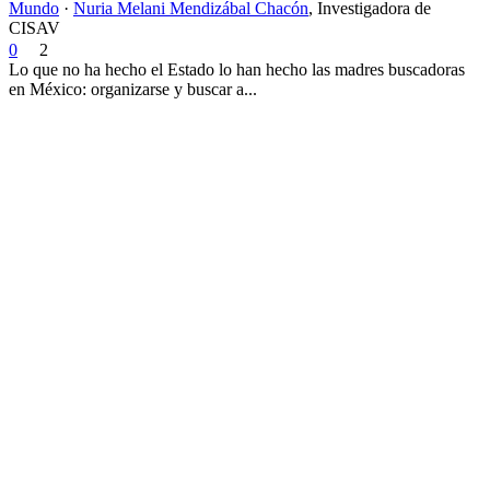
Mundo
·
Nuria Melani Mendizábal Chacón
,
Investigadora de
CISAV
0
2
Lo que no ha hecho el Estado lo han hecho las madres buscadoras
en México: organizarse y buscar a...