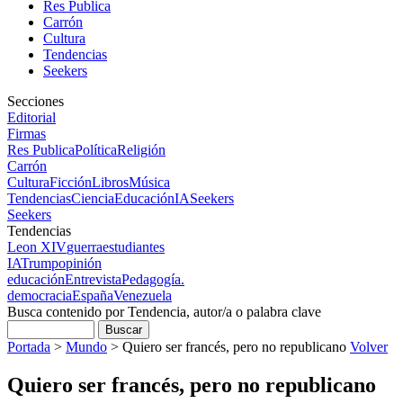
Res Publica
Carrón
Cultura
Tendencias
Seekers
Secciones
Editorial
Firmas
Res Publica
Política
Religión
Carrón
Cultura
Ficción
Libros
Música
Tendencias
Ciencia
Educación
IA
Seekers
Seekers
Tendencias
Leon XIV
guerra
estudiantes
IA
Trump
opinión
educación
Entrevista
Pedagogía.
democracia
España
Venezuela
Busca contenido por Tendencia, autor/a o palabra clave
Portada
>
Mundo
>
Quiero ser francés, pero no republicano
Volver
Quiero ser francés, pero no republicano