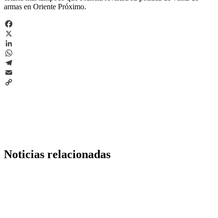
armas en Oriente Próximo.
Facebook
X
LinkedIn
WhatsApp
Telegram
Email
Copy
Link
Noticias relacionadas