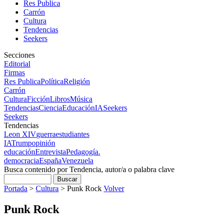
Res Publica
Carrón
Cultura
Tendencias
Seekers
Secciones
Editorial
Firmas
Res Publica
Política
Religión
Carrón
Cultura
Ficción
Libros
Música
Tendencias
Ciencia
Educación
IA
Seekers
Seekers
Tendencias
Leon XIV
guerra
estudiantes
IA
Trump
opinión
educación
Entrevista
Pedagogía.
democracia
España
Venezuela
Busca contenido por Tendencia, autor/a o palabra clave
Portada
>
Cultura
>
Punk Rock
Volver
Punk Rock