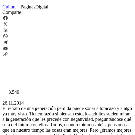
Cultura
·
PaginasDigital
Comparte
Facebook
X
LinkedIn
WhatsApp
Telegram
Email
Copy
Link
3.549
26.11.2014
El retrato de una generación perdida puede sonar a topicazo y a algo
ya muy visto. Tienen razón si piensan esto, los adultos suelen mirar
a la generación que les precede con negatividad, preguntándose qué
será del futuro con ellos. Todos, cuando miramos atrás, pensamos
que en nuestro tiempo las cosas eran mejores. Pero ¿éramos mejores