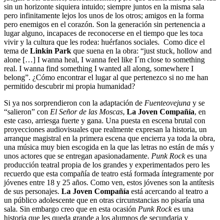
sin un horizonte siquiera intuido; siempre juntos en la misma sala
pero infinitamente lejos los unos de los otros; amigos en la forma
pero enemigos en el corazón. Son la generación sin pertenencia a
lugar alguno, incapaces de reconocerse en el tiempo que les toca
vivir y la cultura que les rodea: huérfanos sociales. Como dice el
tema de
Linkin Park
que suena en la obra: “just stuck, hollow and
alone […] I wanna heal, I wanna feel like I´m close to something
real. I wanna find something I wanted all along, somewhere I
belong”. ¿Cómo encontrar el lugar al que pertenezco si no me han
permitido descubrir mi propia humanidad?
Si ya nos sorprendieron con la adaptación de
Fuenteovejuna
y se
“salieron” con
El Señor de las Moscas
,
La Joven Compañía
, en
este caso, arriesga fuerte y gana. Una puesta en escena brutal con
proyecciones audiovisuales que realmente expresan la historia, un
arranque magistral en la primera escena que encierra ya toda la obra,
una música muy bien escogida en la que las letras no están de más y
unos actores que se entregan apasionadamente.
Punk Rock
es una
producción teatral propia de los grandes y experimentados pero les
recuerdo que esta compañía de teatro está formada íntegramente por
jóvenes entre 18 y 25 años. Como ven, estos jóvenes son la antítesis
de sus personajes.
La Joven Compañía
está acercando al teatro a
un público adolescente que en otras circunstancias no pisaría una
sala. Sin embargo creo que en esta ocasión
Punk Rock
es una
historia que les queda grande a los alumnos de secundaria y