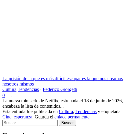
La prisión de la que es más difícil escapar es la que nos creamos
nosotros mismos
Cultura
Tendencias
·
Federico Giorgetti
0
1
La nueva miniserie de Netflix, estrenada el 18 de junio de 2026,
encabeza la lista de contenidos...
Esta entrada fue publicada en
Cultura
,
Tendencias
y etiquetada
Cine
,
esperanza
. Guarda el
enlace permanente
.
Buscar