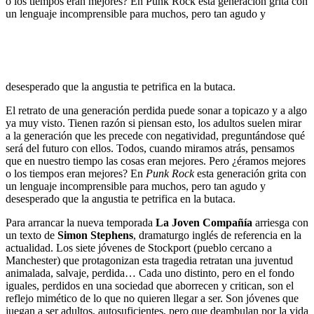
o los tiempos eran mejores? En Punk Rock esta generación grita con
un lenguaje incomprensible para muchos, pero tan agudo y
desesperado que la angustia te petrifica en la butaca.
El retrato de una generación perdida puede sonar a topicazo y a algo
ya muy visto. Tienen razón si piensan esto, los adultos suelen mirar
a la generación que les precede con negatividad, preguntándose qué
será del futuro con ellos. Todos, cuando miramos atrás, pensamos
que en nuestro tiempo las cosas eran mejores. Pero ¿éramos mejores
o los tiempos eran mejores? En
Punk Rock
esta generación grita con
un lenguaje incomprensible para muchos, pero tan agudo y
desesperado que la angustia te petrifica en la butaca.
Para arrancar la nueva temporada
La Joven Compañía
arriesga con
un texto de
Simon Stephens
, dramaturgo inglés de referencia en la
actualidad. Los siete jóvenes de Stockport (pueblo cercano a
Manchester) que protagonizan esta tragedia retratan una juventud
animalada, salvaje, perdida… Cada uno distinto, pero en el fondo
iguales, perdidos en una sociedad que aborrecen y critican, son el
reflejo mimético de lo que no quieren llegar a ser. Son jóvenes que
juegan a ser adultos, autosuficientes, pero que deambulan por la vida