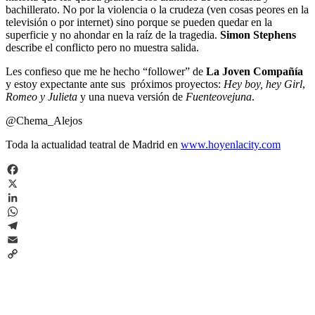
bachillerato. No por la violencia o la crudeza (ven cosas peores en la
televisión o por internet) sino porque se pueden quedar en la
superficie y no ahondar en la raíz de la tragedia.
Simon Stephens
describe el conflicto pero no muestra salida.
Les confieso que me he hecho “follower” de
La Joven Compañía
y estoy expectante ante sus próximos proyectos:
Hey boy, hey Girl
,
Romeo y Julieta
y una nueva versión de
Fuenteovejuna
.
@Chema_Alejos
Toda la actualidad teatral de Madrid en
www.hoyenlacity.com
Facebook
X
LinkedIn
WhatsApp
Telegram
Email
Copy
Link