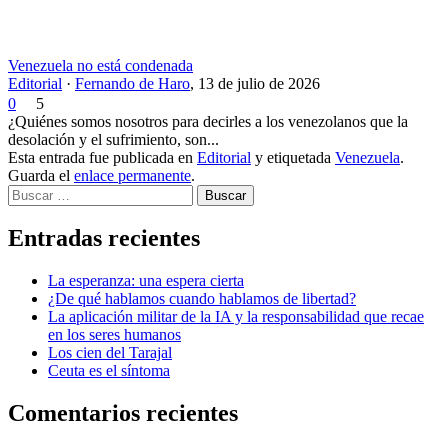
Venezuela no está condenada
Editorial
·
Fernando de Haro
,
13 de julio de 2026
0
5
¿Quiénes somos nosotros para decirles a los venezolanos que la
desolación y el sufrimiento, son...
Esta entrada fue publicada en
Editorial
y etiquetada
Venezuela
.
Guarda el
enlace permanente
.
Buscar
Entradas recientes
La esperanza: una espera cierta
¿De qué hablamos cuando hablamos de libertad?
La aplicación militar de la IA y la responsabilidad que recae
en los seres humanos
Los cien del Tarajal
Ceuta es el síntoma
Comentarios recientes