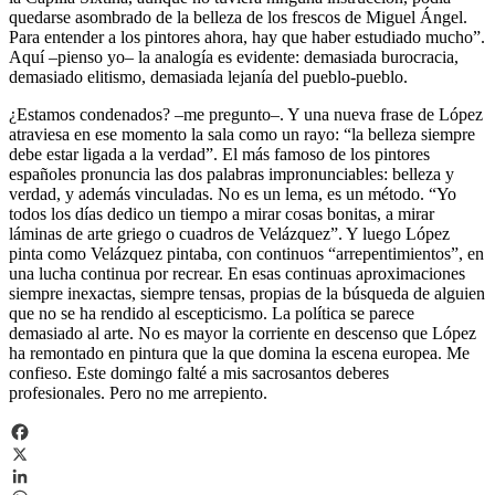
quedarse asombrado de la belleza de los frescos de Miguel Ángel.
Para entender a los pintores ahora, hay que haber estudiado mucho”.
Aquí –pienso yo– la analogía es evidente: demasiada burocracia,
demasiado elitismo, demasiada lejanía del pueblo-pueblo.
¿Estamos condenados? –me pregunto–. Y una nueva frase de López
atraviesa en ese momento la sala como un rayo: “la belleza siempre
debe estar ligada a la verdad”. El más famoso de los pintores
españoles pronuncia las dos palabras impronunciables: belleza y
verdad, y además vinculadas. No es un lema, es un método. “Yo
todos los días dedico un tiempo a mirar cosas bonitas, a mirar
láminas de arte griego o cuadros de Velázquez”. Y luego López
pinta como Velázquez pintaba, con continuos “arrepentimientos”, en
una lucha continua por recrear. En esas continuas aproximaciones
siempre inexactas, siempre tensas, propias de la búsqueda de alguien
que no se ha rendido al escepticismo. La política se parece
demasiado al arte. No es mayor la corriente en descenso que López
ha remontado en pintura que la que domina la escena europea. Me
confieso. Este domingo falté a mis sacrosantos deberes
profesionales. Pero no me arrepiento.
Facebook
X