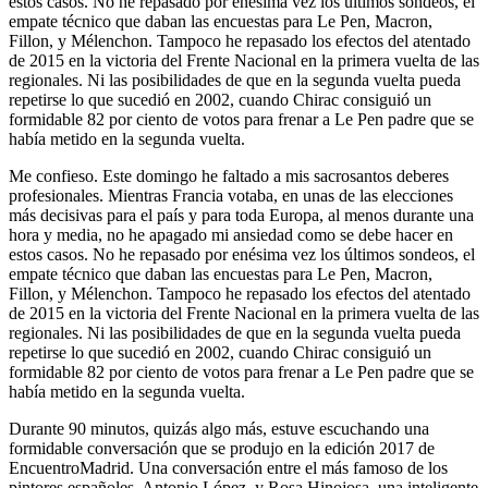
estos casos. No he repasado por enésima vez los últimos sondeos, el
empate técnico que daban las encuestas para Le Pen, Macron,
Fillon, y Mélenchon. Tampoco he repasado los efectos del atentado
de 2015 en la victoria del Frente Nacional en la primera vuelta de las
regionales. Ni las posibilidades de que en la segunda vuelta pueda
repetirse lo que sucedió en 2002, cuando Chirac consiguió un
formidable 82 por ciento de votos para frenar a Le Pen padre que se
había metido en la segunda vuelta.
Me confieso. Este domingo he faltado a mis sacrosantos deberes
profesionales. Mientras Francia votaba, en unas de las elecciones
más decisivas para el país y para toda Europa, al menos durante una
hora y media, no he apagado mi ansiedad como se debe hacer en
estos casos. No he repasado por enésima vez los últimos sondeos, el
empate técnico que daban las encuestas para Le Pen, Macron,
Fillon, y Mélenchon. Tampoco he repasado los efectos del atentado
de 2015 en la victoria del Frente Nacional en la primera vuelta de las
regionales. Ni las posibilidades de que en la segunda vuelta pueda
repetirse lo que sucedió en 2002, cuando Chirac consiguió un
formidable 82 por ciento de votos para frenar a Le Pen padre que se
había metido en la segunda vuelta.
Durante 90 minutos, quizás algo más, estuve escuchando una
formidable conversación que se produjo en la edición 2017 de
EncuentroMadrid. Una conversación entre el más famoso de los
pintores españoles, Antonio López, y Rosa Hinojosa, una inteligente