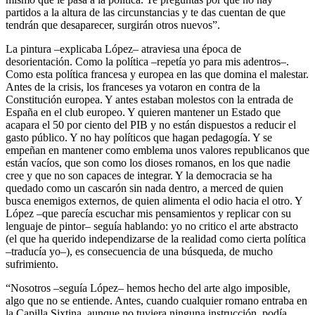
partidos a la altura de las circunstancias y te das cuentan de que
tendrán que desaparecer, surgirán otros nuevos”.
La pintura –explicaba López– atraviesa una época de
desorientación. Como la política –repetía yo para mis adentros–.
Como esta política francesa y europea en las que domina el malestar.
Antes de la crisis, los franceses ya votaron en contra de la
Constitución europea. Y antes estaban molestos con la entrada de
España en el club europeo. Y quieren mantener un Estado que
acapara el 50 por ciento del PIB y no están dispuestos a reducir el
gasto público. Y no hay políticos que hagan pedagogía. Y se
empeñan en mantener como emblema unos valores republicanos que
están vacíos, que son como los dioses romanos, en los que nadie
cree y que no son capaces de integrar. Y la democracia se ha
quedado como un cascarón sin nada dentro, a merced de quien
busca enemigos externos, de quien alimenta el odio hacia el otro. Y
López –que parecía escuchar mis pensamientos y replicar con su
lenguaje de pintor– seguía hablando: yo no critico el arte abstracto
(el que ha querido independizarse de la realidad como cierta política
–traducía yo–), es consecuencia de una búsqueda, de mucho
sufrimiento.
“Nosotros –seguía López– hemos hecho del arte algo imposible,
algo que no se entiende. Antes, cuando cualquier romano entraba en
la Capilla Sixtina, aunque no tuviera ninguna instrucción, podía