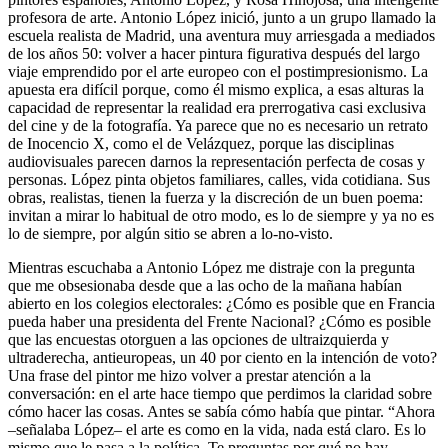
profesora de arte. Antonio López inició, junto a un grupo llamado la
escuela realista de Madrid, una aventura muy arriesgada a mediados
de los años 50: volver a hacer pintura figurativa después del largo
viaje emprendido por el arte europeo con el postimpresionismo. La
apuesta era difícil porque, como él mismo explica, a esas alturas la
capacidad de representar la realidad era prerrogativa casi exclusiva
del cine y de la fotografía. Ya parece que no es necesario un retrato
de Inocencio X, como el de Velázquez, porque las disciplinas
audiovisuales parecen darnos la representación perfecta de cosas y
personas. López pinta objetos familiares, calles, vida cotidiana. Sus
obras, realistas, tienen la fuerza y la discreción de un buen poema:
invitan a mirar lo habitual de otro modo, es lo de siempre y ya no es
lo de siempre, por algún sitio se abren a lo-no-visto.
Mientras escuchaba a Antonio López me distraje con la pregunta
que me obsesionaba desde que a las ocho de la mañana habían
abierto en los colegios electorales: ¿Cómo es posible que en Francia
pueda haber una presidenta del Frente Nacional? ¿Cómo es posible
que las encuestas otorguen a las opciones de ultraizquierda y
ultraderecha, antieuropeas, un 40 por ciento en la intención de voto?
Una frase del pintor me hizo volver a prestar atención a la
conversación: en el arte hace tiempo que perdimos la claridad sobre
cómo hacer las cosas. Antes se sabía cómo había que pintar. “Ahora
–señalaba López– el arte es como en la vida, nada está claro. Es lo
mismo que le pasa a la política. Te preguntas por qué no hay