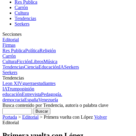
Res Publica
Carrón
Cultura
Tendencias
Seekers
Secciones
Editorial
Firmas
Res Publica
Política
Religión
Carrón
Cultura
Ficción
Libros
Música
Tendencias
Ciencia
Educación
IA
Seekers
Seekers
Tendencias
Leon XIV
guerra
estudiantes
IA
Trump
opinión
educación
Entrevista
Pedagogía.
democracia
España
Venezuela
Busca contenido por Tendencia, autor/a o palabra clave
Portada
>
Editorial
>
Primera vuelta con López
Volver
Editorial
Primera vuelta con López