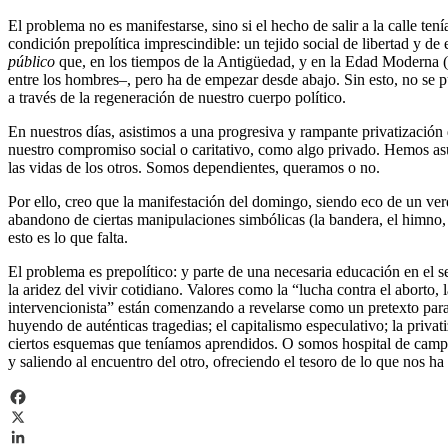
El problema no es manifestarse, sino si el hecho de salir a la calle ten
condición prepolítica imprescindible: un tejido social de libertad y d
público
que, en los tiempos de la Antigüedad, y en la Edad Moderna (
entre los hombres–, pero ha de empezar desde abajo. Sin esto, no se p
a través de la regeneración de nuestro cuerpo político.
En nuestros días, asistimos a una progresiva y rampante privatización 
nuestro compromiso social o caritativo, como algo privado. Hemos as
las vidas de los otros. Somos dependientes, queramos o no.
Por ello, creo que la manifestación del domingo, siendo eco de un verd
abandono de ciertas manipulaciones simbólicas (la bandera, el himno,
esto es lo que falta.
El problema es prepolítico: y parte de una necesaria educación en el s
la aridez del vivir cotidiano. Valores como la “lucha contra el aborto,
intervencionista” están comenzando a revelarse como un pretexto para 
huyendo de auténticas tragedias; el capitalismo especulativo; la priv
ciertos esquemas que teníamos aprendidos. O somos hospital de campaña
y saliendo al encuentro del otro, ofreciendo el tesoro de lo que nos ha 
Facebook
X