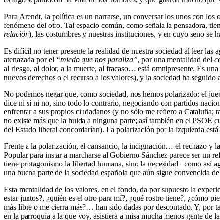
Para Arendt, la política es un narrarse, un conversar los unos con los
fenómeno del otro. Tal espacio común, como señala la pensadora, tiene
relación
), las costumbres y nuestras instituciones, y en cuyo seno se 
Es difícil no tener presente la realidad de nuestra sociedad al leer 
atenazada por el
“miedo que nos paraliza”
, por una mentalidad del
c
al riesgo, al dolor, a la muerte, al fracaso… está omnipresente. Es una
nuevos derechos o el recurso a los valores), y la sociedad ha seguido 
No podemos negar que, como sociedad, nos hemos polarizado: el jueg
dice ni sí ni no, sino todo lo contrario, negociando con partidos nacio
enfrentar a sus propios ciudadanos (y no sólo me refiero a Cataluña;
no existe más que la huida a ninguna parte; así también en el PSOE c
del Estado liberal concordarían). La polarización por la izquierda está
Frente a la polarización, el cansancio, la indignación… el rechazo 
Popular para instar a marcharse al Gobierno Sánchez parece ser un refle
tiene protagonismo la libertad humana, sino la necesidad –como así 
una buena parte de la sociedad española que aún sigue convencida de 
Esta mentalidad de los valores, en el fondo, da por supuesto la exper
estar juntos?, ¿quién es el otro para mí?, ¿qué rostro tiene?, ¿cómo p
más libre o me cierra más?… han sido dadas por descontado. Y, por tan
en la parroquia a la que voy, asistiera a misa mucha menos gente de l