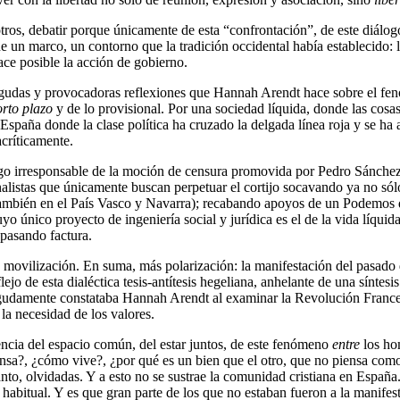
 otros, debatir porque únicamente de esta “confrontación”, de este diál
 un marco, un contorno que la tradición occidental había establecido: 
hace posible la acción de gobierno.
las agudas y provocadoras reflexiones que Hannah Arendt hace sobre el f
orto plazo
y de lo provisional. Por una sociedad líquida, donde las cos
 España donde la clase política ha cruzado la delgada línea roja y se ha 
acríticamente.
o irresponsable de la moción de censura promovida por Pedro Sánchez
nalistas que únicamente buscan perpetuar el cortijo socavando ya no sólo
 también en el País Vasco y Navarra); recabando apoyos de un Podemos q
uyo único proyecto de ingeniería social y jurídica es el de la vida l
 pasando factura.
y la movilización. En suma, más polarización: la manifestación del pa
jo de esta dialéctica tesis-antítesis hegeliana, anhelante de una síntesis
agudamente constataba Hannah Arendt al examinar la Revolución France
la necesidad de los valores.
iencia del espacio común, del estar juntos, de este fenómeno
entre
los ho
iensa?, ¿cómo vive?, ¿por qué es un bien que el otro, que no piensa com
to, olvidadas. Y a esto no se sustrae la comunidad cristiana en España.
a habitual. Y es que gran parte de los que no estaban fueron a la manife