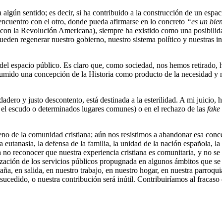
ía algún sentido; es decir, si ha contribuido a la construcción de un espac
e encuentro con el otro, donde pueda afirmarse en lo concreto
“es un bien
con la Revolución Americana), siempre ha existido como una posibilida
ueden regenerar nuestro gobierno, nuestro sistema político y nuestras i
del espacio público. Es claro que, como sociedad, nos hemos retirado, h
umido una concepción de la Historia como producto de la necesidad y n
adero y justo descontento, está destinada a la esterilidad. A mi juicio,
 el escudo o determinados lugares comunes) o en el rechazo de las
fake
eno de la comunidad cristiana; aún nos resistimos a abandonar esa conce
 la eutanasia, la defensa de la familia, la unidad de la nación española,
no reconocer que nuestra experiencia cristiana es comunitaria, y no se 
atización de los servicios públicos propugnada en algunos ámbitos que se
, en salida, en nuestro trabajo, en nuestro hogar, en nuestra parroqui
sucedido, o nuestra contribución será inútil. Contribuiríamos al fracaso 