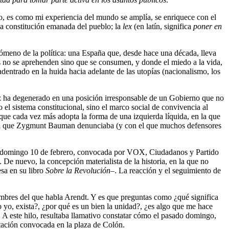
ogo, es como mi experiencia del mundo se amplía, se enriquece con el
la constitución emanada del pueblo; la
lex
(en latín, significa
poner en
enómeno de la política: una España que, desde hace una década, lleva
as no se aprehenden sino que se consumen, y donde el miedo a la vida,
adentrado en la huida hacia adelante de las utopías (nacionalismo, los
 ha degenerado en una posición irresponsable de un Gobierno que no
 el sistema constitucional, sino el marco social de convivencia al
ue cada vez más adopta la forma de una izquierda líquida, en la que
íquida que Zygmunt Bauman denunciaba (y con el que muchos defensores
sado domingo 10 de febrero, convocada por VOX, Ciudadanos y Partido
. De nuevo, la concepción materialista de la historia, en la que no
sa en su libro
Sobre la Revolución
–. La reacción y el seguimiento de
mbres del que habla Arendt. Y es que preguntas como ¿qué significa
o yo, exista?, ¿por qué es un bien la unidad?, ¿es algo que me hace
 A este hilo, resultaba llamativo constatar cómo el pasado domingo,
stación convocada en la plaza de Colón.