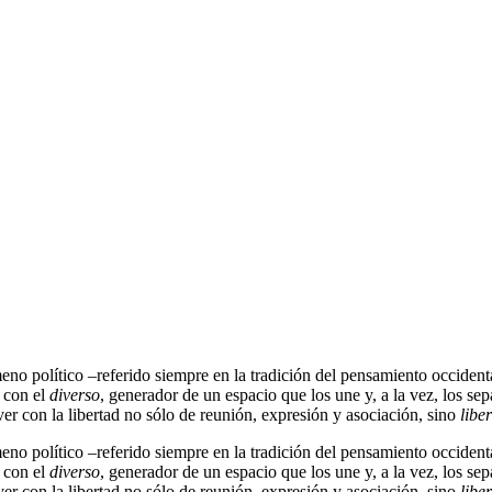
eno político –referido siempre en la tradición del pensamiento occidenta
, con el
diverso
, generador de un espacio que los une y, a la vez, los sep
r con la libertad no sólo de reunión, expresión y asociación, sino
libe
eno político –referido siempre en la tradición del pensamiento occidenta
, con el
diverso
, generador de un espacio que los une y, a la vez, los sep
r con la libertad no sólo de reunión, expresión y asociación, sino
libe