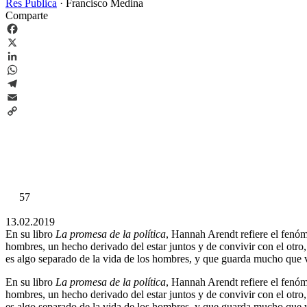
Res Publica
·
Francisco Medina
Comparte
Facebook
X
LinkedIn
WhatsApp
Telegram
Email
Copy
Link
57
13.02.2019
En su libro
La promesa de la política
, Hannah Arendt refiere el fenóm
hombres, un hecho derivado del estar juntos y de convivir con el otro
es algo separado de la vida de los hombres, y que guarda mucho que ve
En su libro
La promesa de la política
, Hannah Arendt refiere el fenóm
hombres, un hecho derivado del estar juntos y de convivir con el otro
es algo separado de la vida de los hombres, y que guarda mucho que ve