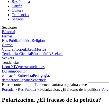
Res Publica
Carrón
Cultura
Tendencias
Seekers
Secciones
Editorial
Firmas
Res Publica
Política
Religión
Carrón
Cultura
Ficción
Libros
Música
Tendencias
Ciencia
Educación
IA
Seekers
Seekers
Tendencias
Leon XIV
guerra
estudiantes
IA
Trump
opinión
educación
Entrevista
Pedagogía.
democracia
España
Venezuela
Busca contenido por Tendencia, autor/a o palabra clave
Portada
>
Res Publica
>
Polarización. ¿El fracaso de la política?
Volv
Polarización. ¿El fracaso de la política?